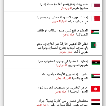
خام برنت يقفز بنحو 5% مع خطة إدارة
مضيق هرمز
اخبار قطر
إدانات عربية لاستهداف سفينتين بمسيرة
في ميناء دمياط
اخبار البحرين
الدولار يرتفع قبيل صدور بيانات الوظائف
الأميركية
اخبار الاردن
أغلى 10 لاعبين أفارقة عبر التاريخ.. نجم
ريال مدريد الجديد ينتزع الصدارة وتواجد
عربي لافت
اخبار الجزائر
إصابة 11 مدنيا في جنوب السعودية جراء
هجوم للحوثيين
اخبار ليبيا
عاجل.. إقالة وزير الأوقاف وأمين عام
الحج والعمرة
اخبار السودان
خاص تونس.. من يستهدف تخريب قبور
الرموز الوطنية؟
اخبار تونس
منظمتان تحذران من “كارثة بيئية” جراء
تسرّب نفطي قبالة سواحل عُمان
اخبار اليمن