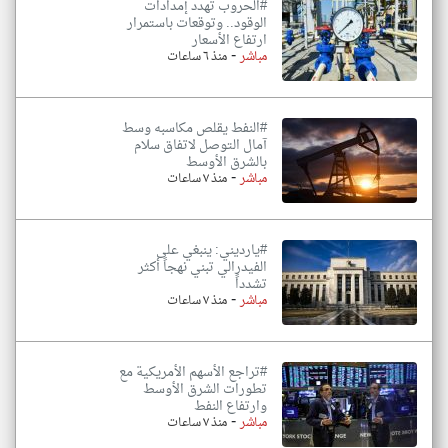
#الحروب تهدد إمدادات
الوقود.. وتوقعات باستمرار
ارتفاع الأسعار
-
مباشر
منذ ٦ ساعات
#النفط يقلص مكاسبه وسط
آمال التوصل لاتفاق سلام
بالشرق الأوسط
-
مباشر
منذ ٧ ساعات
#يارديني: ينبغي على
الفيدرالي تبني نهجاً أكثر
تشدداً
-
مباشر
منذ ٧ ساعات
#تراجع الأسهم الأمريكية مع
تطورات الشرق الأوسط
وارتفاع النفط
-
مباشر
منذ ٧ ساعات