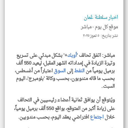
*
جمي
المق
تحم
اخبار سلطنة عُمان
إسم
الم
و
موقع كل يوم -
مباشر
العن
الا
نشر بتاريخ: ٥ تموز ٢٠٢٥
للمق
مباشر: اتفق تحالف '
أوبك
+' بشكل مبدئي على تسريع
وتيرة الزيادة في إمداداته الشهر المقبل، ليعيد 550 ألف
برميل يومياً من
النفط
إلى
السوق
اعتباراً من أغسطس،
klyoum.com
بحسب ما قاله مندوبون، بحسب وكالة 'بلومبرج'، اليوم
السبت.
ويُتوقع أن يوافق ثمانية أعضاء رئيسيين في التحالف
على زيادة أكبر من المتوقع، بواقع 550 ألف برميل يومياً،
خلال
اجتماع
افتراضي يعقد اليوم، بحسب مندوبين.