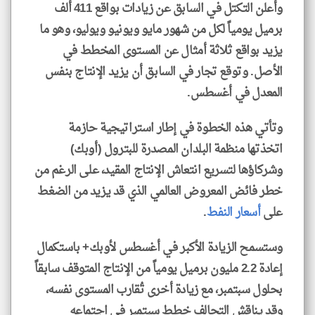
وأعلن التكتل في السابق عن زيادات بواقع 411 ألف
برميل يومياً لكل من شهور مايو ويونيو ويوليو، وهو ما
يزيد بواقع ثلاثة أمثال عن المستوى المخطط في
الأصل. وتوقع تجار في السابق أن يزيد الإنتاج بنفس
المعدل في أغسطس.
وتأتي هذه الخطوة في إطار استراتيجية حازمة
اتخذتها منظمة البلدان المصدرة للبترول (أوبك)
وشركاؤها لتسريع انتعاش الإنتاج المقيد، على الرغم من
خطر فائض المعروض العالمي الذي قد يزيد من الضغط
على
أسعار النفط
.
وستسمح الزيادة الأكبر في أغسطس لأوبك+ باستكمال
إعادة 2.2 مليون برميل يومياً من الإنتاج المتوقف سابقاً
بحلول سبتمبر، مع زيادة أخرى تُقارب المستوى نفسه،
وقد يناقش التحالف خطط سبتمبر في اجتماعه