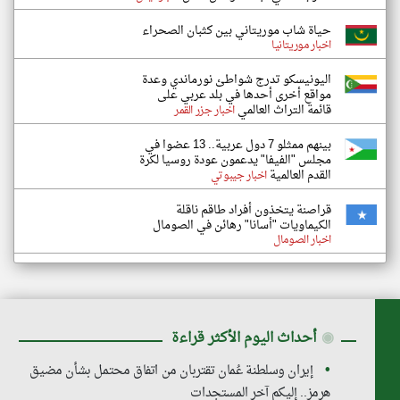
حياة شاب موريتاني بين كثبان الصحراء
اخبار موريتانيا
اليونيسكو تدرج شواطئ نورماندي وعدة
مواقع أخرى أحدها في بلد عربي على
قائمة التراث العالمي
اخبار جزر القمر
بينهم ممثلو 7 دول عربية.. 13 عضوا في
مجلس "الفيفا" يدعمون عودة روسيا لكرة
القدم العالمية
اخبار جيبوتي
قراصنة يتخذون أفراد طاقم ناقلة
الكيماويات "أسانا" رهائن في الصومال
اخبار الصومال
◉
أحداث اليوم الأكثر قراءة
إيران وسلطنة عُمان تقتربان من اتفاق محتمل بشأن مضيق
هرمز.. إليكم آخر المستجدات