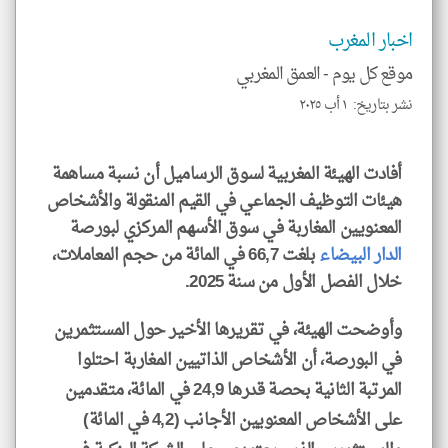
الم
و
العن
اخبار المغرب
الا
للمق
موقع كل يوم -
العمق المغربي
نشر بتاريخ: ١ أب ٢٠٢٥
أفادت الهيئة المغربية لسوق الرساميل أن نسبة مساهمة
klyoum.com
هيئات التوظيف الجماعي في القيم المنقولة والأشخاص
المعنويين المغاربة في سوق الأسهم المركزي لبورصة
الدار البيضاء
بلغت 66,7 في المائة من حجم المعاملات،
خلال الفصل الأول من سنة 2025.
وأوضحت الهيئة، في تقريرها الأخير حول المستثمرين
في البورصة، أن الأشخاص الذاتيين المغاربة احتلوا
المرتبة الثانية بحصة قدرها 24,9 في المائة، متقدمين
على الأشخاص المعنويين الأجانب (4,2 في المائة)