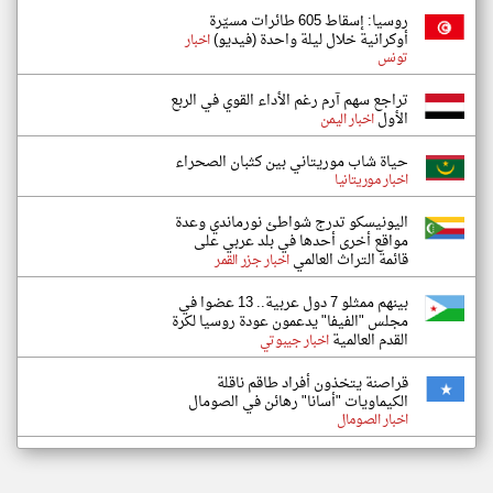
روسيا: إسقاط 605 طائرات مسيّرة
أوكرانية خلال ليلة واحدة (فيديو)
اخبار
تونس
تراجع سهم آرم رغم الأداء القوي في الربع
الأول
اخبار اليمن
حياة شاب موريتاني بين كثبان الصحراء
اخبار موريتانيا
اليونيسكو تدرج شواطئ نورماندي وعدة
مواقع أخرى أحدها في بلد عربي على
قائمة التراث العالمي
اخبار جزر القمر
بينهم ممثلو 7 دول عربية.. 13 عضوا في
مجلس "الفيفا" يدعمون عودة روسيا لكرة
القدم العالمية
اخبار جيبوتي
قراصنة يتخذون أفراد طاقم ناقلة
الكيماويات "أسانا" رهائن في الصومال
اخبار الصومال