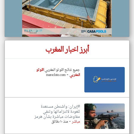
أبرز اخبار المغرب
جميع نتائج اللوتو المغربي
اللوتو
-
المغربي
marocloto.com
#إيران: واشنطن مستعدة
للعودة لالتزاماتها وتنفي
مفاوضات مباشرة بشأن هرمز
-
مباشر
منذ ١٠ دقائق