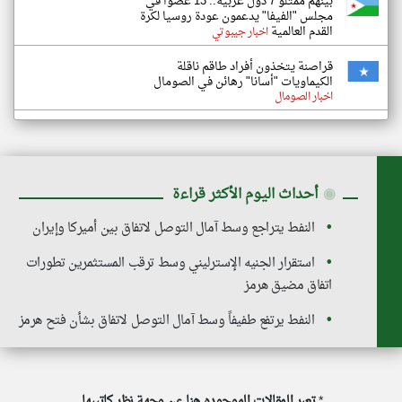
بينهم ممثلو 7 دول عربية.. 13 عضوا في
مجلس "الفيفا" يدعمون عودة روسيا لكرة
القدم العالمية
اخبار جيبوتي
قراصنة يتخذون أفراد طاقم ناقلة
الكيماويات "أسانا" رهائن في الصومال
اخبار الصومال
◉
أحداث اليوم الأكثر قراءة
النفط يتراجع وسط آمال التوصل لاتفاق بين أميركا وإيران
استقرار الجنيه الإسترليني وسط ترقب المستثمرين تطورات
اتفاق مضيق هرمز
النفط يرتفع طفيفاً وسط آمال التوصل لاتفاق بشأن فتح هرمز
*
تعبر المقالات الموجوده هنا عن وجهة نظر كاتبيها.