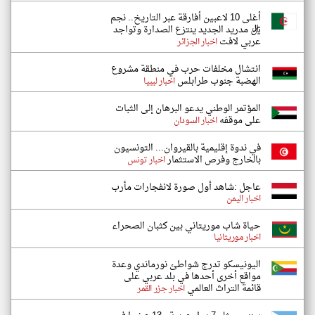
أغلى 10 لاعبين أفارقة عبر التاريخ.. نجم
ريال مدريد الجديد ينتزع الصدارة وتواجد
عربي لافت
اخبار الجزائر
انتشال مخلفات حرب في منطقة مشروع
الهضبة جنوب طرابلس
اخبار ليبيا
المؤتمر الوطني يدعو البرهان إلى الثبات
على موقفه
اخبار السودان
في ندوة إقليمية بالقيروان... التونسيون
بالخارج وفرص الاستثمار
اخبار تونس
عاجل :شاهد أول صورة لانفجارات مأرب
اخبار اليمن
حياة شاب موريتاني بين كثبان الصحراء
اخبار موريتانيا
اليونيسكو تدرج شواطئ نورماندي وعدة
مواقع أخرى أحدها في بلد عربي على
قائمة التراث العالمي
اخبار جزر القمر