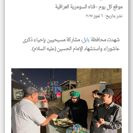
موقع كل يوم -
قناه السومرية العراقية
نشر بتاريخ: ٦ تموز ٢٠٢٥
klyoum.com
شهدت محافظة
بابل
، مشاركة مسيحيين بإحياء ذكرى
عاشوراء واستشهاد الإمام الحسين (عليه السلام).