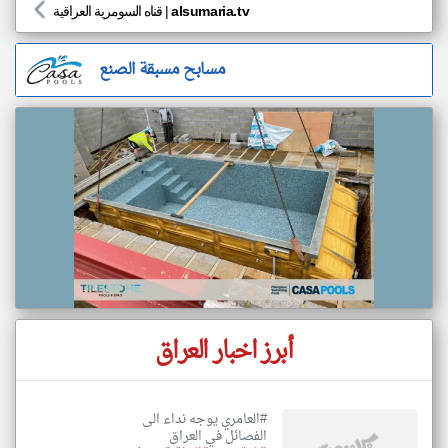
alsumaria.tv
|
قناه السومرية العراقية
مسابح مسبقة الصنع
أبرز اخبار العراق
#العامري يوجه نداء الى
الفصائل في العراق