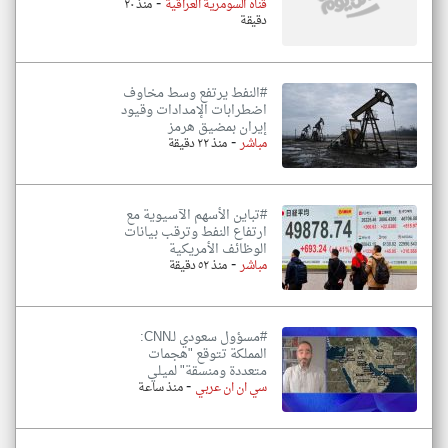
-
قناه السومرية العراقية
منذ ٢٠
دقيقة
#النفط يرتفع وسط مخاوف
اضطرابات الإمدادات وقيود
إيران بمضيق هرمز
-
مباشر
منذ ٢٢ دقيقة
#تباين الأسهم الآسيوية مع
ارتفاع النفط وترقب بيانات
الوظائف الأمريكية
-
مباشر
منذ ٥٢ دقيقة
#مسؤول سعودي لـCNN:
المملكة تتوقع "هجمات
متعددة ومنسقة" لميلي
-
سي ان ان عربي
منذ ساعة