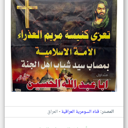
-
المصدر:
قناه السومرية العراقية
العراق