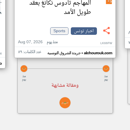
المهاجم تادوس نكانغ بعقد
طويل الأمد
اخبار تونس
Sports
Aug 07, 2026
منذ يوم
LK66FW
عدد الكلمات: ٨٩
•
alchourouk.com
جريدة الشروق التونسية
I
o
منذ
منذ
يوم
يوم
ومقالة مشابهة