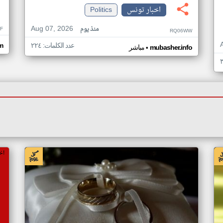
اخبار تونس
Politics
Aug 07, 2026
منذ يوم
F
RQ06WW
عدد الكلمات: ٢٢٤
m
•
mubasher.info
مباشر
اخبار تونس من جريدة الشروق التونسية
اخ