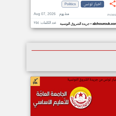
اخبار تونس
Politics
Aug 07, 2026
منذ يوم
PV36S
عدد الكلمات: ٢٥٤
•
alchourouk.co
جريدة الشروق التونسية
بار تونس من جريدة الشروق التونسية