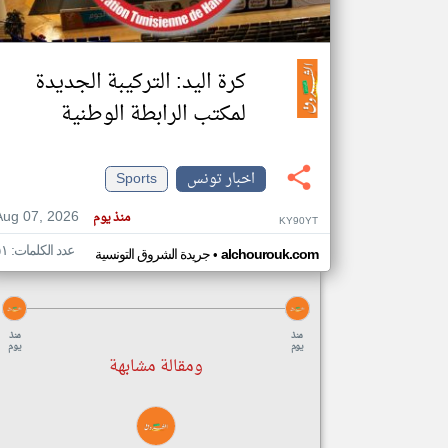
كرة اليد: التركيبة الجديدة
تعبر
المقالات
لمكتب الرابطة الوطنية
الموجوده
هنا عن
وجهة
نظر
كاتبيها.
اخبار تونس
Sports
Aug 07, 2026
منذ يوم
KY90YT
عدد الكلمات: ٥١
•
alchourouk.com
جريدة الشروق التونسية
منذ
منذ
يوم
يوم
ومقالة مشابهة