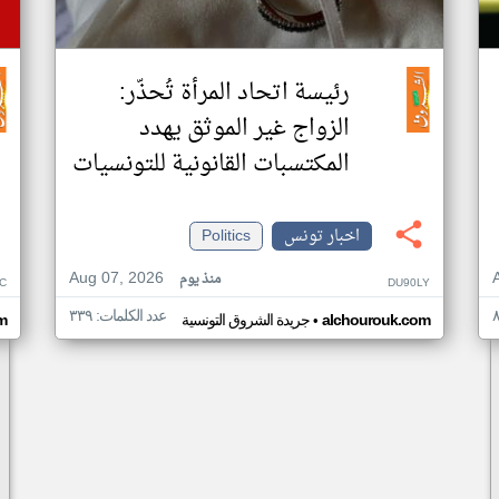
رئيسة اتحاد المرأة تُحذّر:
الزواج غير الموثق يهدد
المكتسبات القانونية للتونسيات
اخبار تونس
Politics
Aug 07, 2026
منذ يوم
C
DU90LY
عدد الكلمات: ٣٣٩
•
alchourouk.com
جريدة الشروق التونسية
m