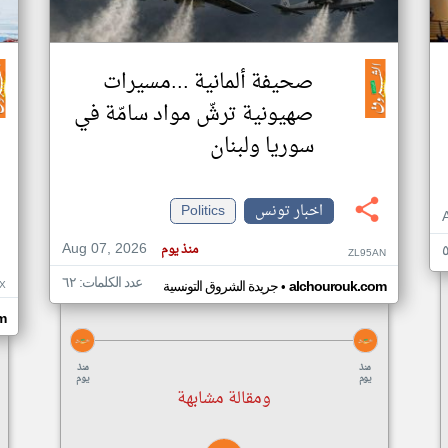
صحيفة ألمانية ...مسيرات
صهيونية ترشّ مواد سامّة في
سوريا ولبنان
اخبار تونس
Politics
Aug 07, 2026
منذ يوم
ZL95AN
عدد الكلمات: ٦٢
•
X
alchourouk.com
جريدة الشروق التونسية
m
منذ
منذ
يوم
يوم
ومقالة مشابهة