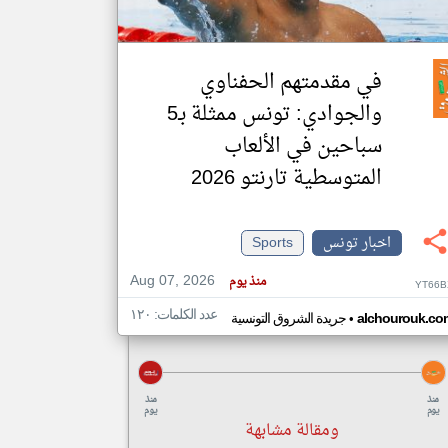
klyoum.com
تغيير الدولة
في مقدمتهم الحفناوي
مصادر الأخبار من تونس
والجوادي: تونس ممثلة بـ5
اخبار تونس على مدار الساعة
سباحين في الألعاب
أهم اخبار تونس العاجلة والمباشرة
المتوسطية تارنتو 2026
اخبار تونس
Sports
Aug 07, 2026
منذ يوم
YT66B
عدد الكلمات: ١٢٠
•
alchourouk.co
جريدة الشروق التونسية
منذ
منذ
يوم
يوم
ومقالة مشابهة