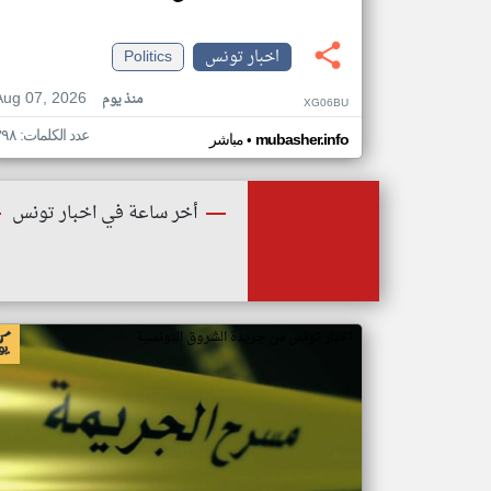
اخبار تونس
Politics
Aug 07, 2026
منذ يوم
XG06BU
عدد الكلمات: ٣٩٨
•
mubasher.info
مباشر
أخر ساعة في اخبار تونس
اخبار تونس من جريدة الشروق التونسية