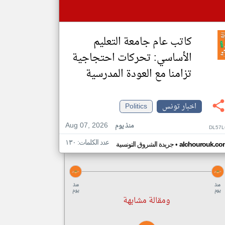
كاتب عام جامعة التعليم
الأساسي: تحركات احتجاجية
تزامنا مع العودة المدرسية
اخبار تونس
Politics
Aug 07, 2026
منذ يوم
DL57L
عدد الكلمات: ١٣٠
•
alchourouk.co
جريدة الشروق التونسية
منذ
منذ
يوم
يوم
ومقالة مشابهة