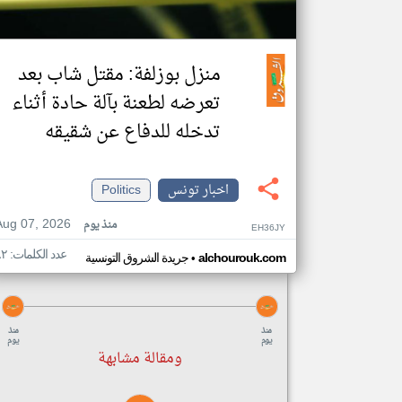
منزل بوزلفة: مقتل شاب بعد
تعرضه لطعنة بآلة حادة أثناء
تدخله للدفاع عن شقيقه
اخبار تونس
Politics
Aug 07, 2026
منذ يوم
EH36JY
عدد الكلمات: ٨٢
•
alchourouk.com
جريدة الشروق التونسية
منذ
منذ
يوم
يوم
ومقالة مشابهة