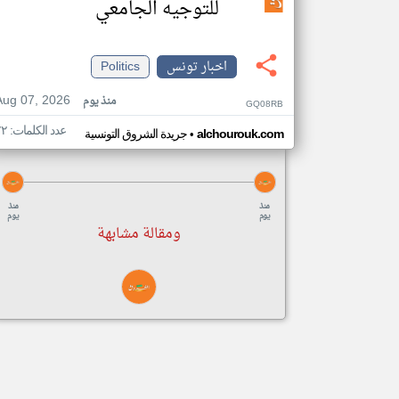
للتوجيه الجامعي
اخبار تونس
Politics
Aug 07, 2026
منذ يوم
GQ08RB
عدد الكلمات: ٧٢
•
alchourouk.com
جريدة الشروق التونسية
منذ
منذ
يوم
يوم
ومقالة مشابهة