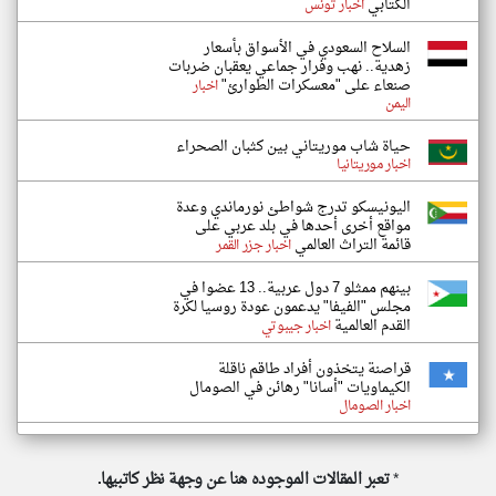
الكتابي
اخبار تونس
السلاح السعودي في الأسواق بأسعار
زهدية.. نهب وفرار جماعي يعقبان ضربات
صنعاء على "معسكرات الطوارئ"
اخبار
اليمن
حياة شاب موريتاني بين كثبان الصحراء
اخبار موريتانيا
اليونيسكو تدرج شواطئ نورماندي وعدة
مواقع أخرى أحدها في بلد عربي على
قائمة التراث العالمي
اخبار جزر القمر
بينهم ممثلو 7 دول عربية.. 13 عضوا في
مجلس "الفيفا" يدعمون عودة روسيا لكرة
القدم العالمية
اخبار جيبوتي
قراصنة يتخذون أفراد طاقم ناقلة
الكيماويات "أسانا" رهائن في الصومال
اخبار الصومال
*
تعبر المقالات الموجوده هنا عن وجهة نظر كاتبيها.