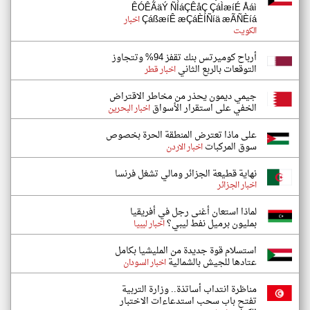
ÊÓÊÃäÝ ÑÍáÇÊåÇ ÇáÌæíÉ Åáì
ÇáßæíÊ æÇáÈÍÑíä æÃÑÈíá
اخبار
الكويت
أرباح كوميرتس بنك تقفز 94% وتتجاوز
التوقعات بالربع الثاني
اخبار قطر
جيمي ديمون يحذر من مخاطر الاقتراض
الخفي على استقرار الأسواق
اخبار البحرين
على ماذا تعترض المنطقة الحرة بخصوص
سوق المركبات
اخبار الاردن
نهاية قطيعة الجزائر ومالي تشغل فرنسا
اخبار الجزائر
لماذا استعان أغنى رجل في أفريقيا
بمليون برميل نفط ليبي؟
اخبار ليبيا
استسلام قوة جديدة من المليشيا بكامل
عتادها للجيش بالشمالية
اخبار السودان
مناظرة انتداب أساتذة.. وزارة التربية
تفتح باب سحب استدعاءات الاختبار