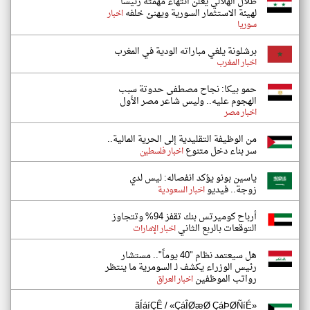
طلال الهلالي يعلن انتهاء مهمته رئيساً
لهيئة الاستثمار السورية ويهنئ خلفه
اخبار
سوريا
برشلونة يلغي مباراته الودية في المغرب
اخبار المغرب
حمو بيكا: نجاح مصطفى حدوتة سبب
الهجوم عليه.. وليس شاعر مصر الأول
اخبار مصر
من الوظيفة التقليدية إلى الحرية المالية..
سر بناء دخل متنوع
اخبار فلسطين
ياسين بونو يؤكد انفصاله: ليس لدي
زوجة.. فيديو
اخبار السعودية
أرباح كوميرتس بنك تقفز 94% وتتجاوز
التوقعات بالربع الثاني
اخبار الإمارات
هل سيعتمد نظام "40 يوماً".. مستشار
رئيس الوزراء يكشف لـ السومرية ما ينتظر
رواتب الموظفين
اخبار العراق
ãÍáíÇÊ / «ÇáÎØæØ ÇáÞØÑíÉ»