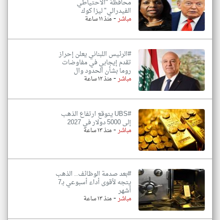
محافظة "الاحتياطي
الفيدرالي" ليزا كوك
-
مباشر
منذ ١١ ساعة
#الرئيس اللبناني يعلن إحراز
تقدم إيجابي في مفاوضات
روما بشأن الحدود وال
-
مباشر
منذ ١٢ ساعة
#UBS يتوقع ارتفاع الذهب
إلى 5000 دولار في 2027
-
مباشر
منذ ١٣ ساعة
#بعد صدمة الوظائف.. الذهب
يتجه لأقوى أداء أسبوعي بـ7
أشهر
-
مباشر
منذ ١٣ ساعة