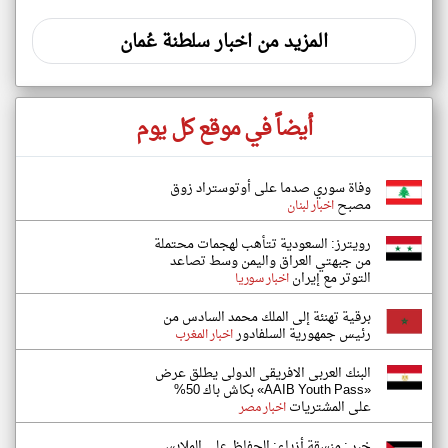
المزيد من اخبار سلطنة عُمان
أيضاً في موقع كل يوم
وفاة سوري صدما على أوتوستراد زوق
مصبح
اخبار لبنان
رويترز: السعودية تتأهب لهجمات محتملة
من جبهتي العراق واليمن وسط تصاعد
التوتر مع إيران
اخبار سوريا
برقية تهنئة إلى الملك محمد السادس من
رئيس جمهورية السلفادور
اخبار المغرب
البنك العربى الافريقى الدولى يطلق عرض
«AAIB Youth Pass» بكاش باك 50%
على المشتريات
اخبار مصر
خبر : منسقة أزياء: الحفاظ على الملابس