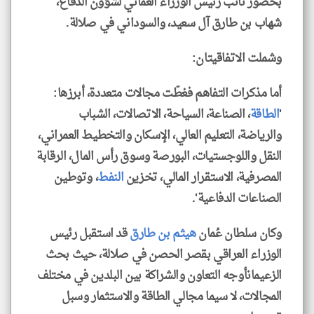
بحضور نائب رئيس الوزراء العُماني لشؤون الدفاع،
شهاب بن طارق آل سعيد، والسوداني في صلالة.
وشملت الاتفاقيتان:
أما مذكرات التفاهم فغطّت مجالات متعددة، أبرزها:
'
الطاقة
، الصناعة، السياحة، الاتصالات، الشباب
والرياضة، التعليم العالي، الإسكان والتخطيط العمراني،
النقل واللوجستيات، البورصة وسوق رأس المال، الرقابة
المصرفية، الاستقرار المالي، تخزين
النفط
، وتوطين
الصناعات الدفاعية'.
وكان سلطان عُمان
هيثم بن طارق
قد استقبل رئيس
الوزراء العراقي بقصر الحصن في صلالة، حيث بحث
الزعيمانأوجه التعاون والشراكة بين البلدين في مختلف
المجالات، لا سيما مجالي الطاقة والاستثمار وسبل