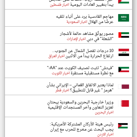
يبدأ بتغيير العادات اليومية
اخبار فلسطين
مهاجم القادسية يرد على أنباء تلقيه
عرضًا من الهلال
اخبار السعودية
مصور يوثّق مشاهد حالمة لأشجار
"الشعلة" في دبي
اخبار الإمارات
10 درجات تفصل الشمال عن الجنوب..
ارتفاع الحرارة يبدأ من الاثنين
اخبار العراق
"فيتش" تثبت تصنيف الكويت عند "AA-"
مع نظرة مستقبلية مستقرة
اخبار الكويت
لماذا يعتبر الاتفاق العُماني – الإيراني بشأن
"هرمز " غير قابل للتطبيق؟
اخبار قطر
وزيرا خارجية البحرين والسعودية يبحثان
تعزيز التعاون وآخر المستجدات الإقليمية
اخبار البحرين
رئيس هيئة الأركان المشتركة الأمريكية:
يجب البحث عن مخرج للحرب مع إيران
اخبار الاردن