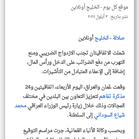
للمق
موقع كل يوم -
الخليج أونلاين
نشر بتاريخ: ٣ أيلول ٢٠٢٥
صلالة
-
الخليج
أونلاين
klyoum.com
شملت الاتفاقيتان تجنب الازدواج الضريبي ومنع
التهرب من دفع الضرائب على الدخل ورأس المال،
إضافة إلى الإعفاء المتبادل من التأشيرات.
وقعت عُمان والعراق، اليوم الأربعاء، اتفاقيتين و24
مذكرة تفاهم
لتعزيز التعاون بين البلدين في مختلف
المجالات وذلك خلال زيارة رئيس الوزراء العراقي
محمد
شياع السوداني
إلى السلطنة.
وبحسب وكالة الأنباء العُمانية، جرت مراسم التوقيع