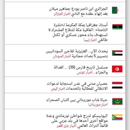
الجزائري ابن ناصر يودع جماهير ميلان
بعد إنهاء عقده مع النادي
اخبار الجزائر
أستاذ جغرافيا بمكة المكرمة لـ«نشرة
الثامنة»: اتفاقية مكة للدفاع المشترك لا
تستهدف بناء محور عسكري أو تكتل
طائفي
اخبار ليبيا
يحدث الآن.. العزيزية تفاجئ السودانيين
بتسيير 5 بصات مجانية
اخبار السودان
مسلسل تاريخ فارس (39) ... العدالة
والجزاء..
اخبار تونس
عصيان مدني في عدن استجابة لدعوات
الانتقالي للمطالبة بالخدمات
اخبار اليمن
حياة شاب موريتاني بين كثبان الصحراء
اخبار موريتانيا
اليونيسكو تدرج شواطئ نورماندي وعدة
مواقع أخرى أحدها في بلد عربي على
قائمة التراث العالمي
اخبار جزر القمر