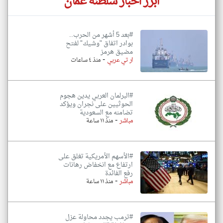
أبرز اخبار سلطنة عُمان
#بعد 5 أشهر من الحرب..
بوادر اتفاق "وشيك" لفتح
مضيق هرمز
-
ار تي عربي
منذ ٤ ساعات
#البرلمان العربي يدين هجوم
الحوثيين على نجران ويؤكد
تضامنه مع السعودية
-
مباشر
منذ ١١ ساعة
#الأسهم الأمريكية تغلق على
ارتفاع مع انخفاض رهانات
رفع الفائدة
-
مباشر
منذ ١١ ساعة
#ترمب يجدد محاولة عزل