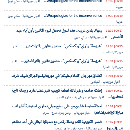
We apologize for the inconvenience...
06/19 | 16:32
اخبار موريتانيا - سكاي نيوز
عربية
We apologize for the inconvenience...
06/19 | 16:32
اخبار موريتانيا - سكاي نيوز
عربية
بينها 3 بلدان عربية.. هذه الدول تحتفل اليوم الاثنين بأول أيام عيد
06/17 | 16:32
الأضحى
اخبار موريتانيا - ار تي عربي
"هريسة" و"راي" و"كسكس".. حضور مغاربي بالتراث غير ...
06/15 | 17:04
اخبار
موريتانيا - الحرة
"هريسة" و"راي" و"كسكسي".. حضور مغاربي بالتراث غير ...
06/15 | 13:34
اخبار
موريتانيا - الحرة
انطلاق مهرجان "السلام عليكم" في موريتانيا.. والجزائر ضيف شرف
06/12 | 13:04
اخبار موريتانيا - الميادين
إطلالة صادمة وغير لائقة لمعلمة كويتية تثير غضبا عارما ورسالة نارية
09/11 | 15:04
لمنتقديها ...
اخبار موريتانيا - وطن يغرد خارج السرب
لحظة سقوط شابين من على سفح جبلي بجازان السعودية أثناء لعب
09/11 | 15:07
مباراة كرة قدم (شاهد)
اخبار موريتانيا - وطن يغرد خارج السرب
شمس الكويتية تقدم وصلة رقص مع صديقها اللبناني في أحد مطاعم
09/11 | 15:07
دبي (فيديو)
اخبار موريتانيا - وطن يغرد خارج السرب