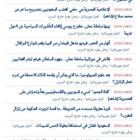
الإعلامية المصرية مي حلمي تغضب السعوديين بتصريح ساخر عن
09/11 | 23:05
محمد صلاح (شاهد)
اخبار موريتانيا - وطن يغرد خارج السرب
بينها سلطنة عمان.. مقترح روسي لإلغاء التأشيرات السياحية عن 4 دول
09/11 | 23:04
عربية
اخبار موريتانيا - وطن يغرد خارج السرب
أنهار من الخمر.. فيديو مذهل لفيضان من النبيذ يغمر شوارع البرتغال
09/11 | 23:04
اخبار موريتانيا - وطن يغرد خارج السرب
فائض في ميزانية سلطنة عمان .. جهود السلطان هيثم تبشر العمانيين
09/11 | 23:06
اخبار موريتانيا - وطن يغرد خارج السرب
بعد علوم الجيولوجيا.. ما الذي يمكن أن يقدمه الذكاء الاصطناعي لدرء
09/12 | 00:34
خطر الزلازل؟
اخبار موريتانيا - وطن يغرد خارج السرب
"قناة الجديد" تسيء للسوريين والفلسطينيين معاً وتحرّض على
09/12 | 00:34
العنصرية! (شاهد)
اخبار موريتانيا - وطن يغرد خارج السرب
قرية معزولة مسحت من الخريطة.. ما قصة تنزيرت المنكوبة من زلزال
09/12 | 00:34
المغرب؟
اخبار موريتانيا - وطن يغرد خارج السرب
السعودية تفشل في استضافة بطولة التنس للسيدات
09/12 | 00:34
اخبار موريتانيا -
وطن يغرد خارج السرب