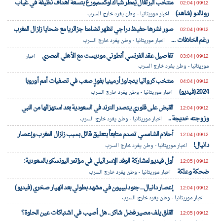
منتخب البرتغال يُمطر شباك لوكسمبورغ بتسعة أهداف نظيفة في غياب
09/12 | 02:04
رونالدو (شاهد)
اخبار موريتانيا - وطن يغرد خارج السرب
صور نشرها حفيظ دراجي تظهر تضامنا جزائريا مع ضحايا زلزال المغرب
09/12 | 02:04
رغم الخلافات ...
اخبار موريتانيا - وطن يغرد خارج السرب
تفاصيل عقد الفرنسي أنطوني موديست مع الأهلي المصري
09/12 | 03:04
اخبار
موريتانيا - وطن يغرد خارج السرب
منتخب كرواتيا يتجاوز أرمينيا بفوزٍ صعب في تصفيات أمم أوروبا
09/12 | 04:04
2024 (فيديو)
اخبار موريتانيا - وطن يغرد خارج السرب
القبض على قلوري يتصدر الترند في السعودية بعد استهزائها من النبي
09/12 | 12:04
وزوجته خديجة..
اخبار موريتانيا - وطن يغرد خارج السرب
أحلام الشامسي تصدم متابعاً بتعليق قاتل بسبب زلزال المغرب وإعصار
09/12 | 12:04
دانيال!
اخبار موريتانيا - وطن يغرد خارج السرب
أول فيديو لمشاركة الوفد الإسرائيلي في مؤتمر اليونسكو بالسعودية:
09/12 | 12:05
ضحكة وعلكة
اخبار موريتانيا - وطن يغرد خارج السرب
إعصار دانيال.. جنود ليبيون في مشهد بطولي بعد انهيار صخري (فيديو)
09/12 | 12:04
اخبار موريتانيا - وطن يغرد خارج السرب
القلق يلف مصير فضل شاكر.. هل أصيب في اشتباكات عين الحلوة؟
09/12 | 12:05