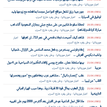
اخبار موريتانيا - وطن يغرد خارج السرب
جورجينا رزق تشعل مواقع التواصل مجددا بما فعلته مع زوجها وليد
09/11 | 20:36
توفيق في السيارة ...
اخبار موريتانيا - وطن يغرد خارج السرب
لحظة سقوط شابين من على سفح جبلي بجازان السعودية أثناء لعب
09/11 | 20:35
مباراة كرة قدم (شاهد)
اخبار موريتانيا - وطن يغرد خارج السرب
شاهد كيف أصبحت نجلاء فتحي في عمر الـ71.. لن تعرفها
09/11 | 20:36
اخبار
موريتانيا - وطن يغرد خارج السرب
إعلام فرنسي يسخر من رد فعل محمد السادس على الزلزال.. شمبانيا
09/11 | 20:36
وتشبث بكرسي العرش ...
اخبار موريتانيا - وطن يغرد خارج السرب
بينها سلطنة عمان.. مقترح روسي لإلغاء التأشيرات السياحية عن 4 دول
09/11 | 21:04
عربية
اخبار موريتانيا - وطن يغرد خارج السرب
عقب "إعصار دانيال" .. مشاهير عرب يتعاطفون مع "صور يعتصر لها
09/11 | 21:04
القلب" من ليبيا ...
اخبار موريتانيا - وطن يغرد خارج السرب
زلزال المغرب يماثل قوة 30 قنبلة ذرية.. وهذا سبب انهيار المباني
09/11 | 21:04
التاريخية
اخبار موريتانيا - وطن يغرد خارج السرب
ماذا قال نجل الداعية عوض القرني بعد أكثر من 2000 يوم على تغييبه
09/11 | 23:04
في سجون ...
اخبار موريتانيا - وطن يغرد خارج السرب