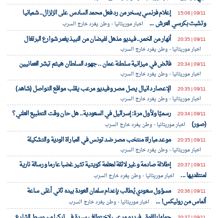
إعلام فرنسي يسخر من رد فعل محمد السادس على الزلزال.. شمبانيا
09/11 | 15:08
وتشبث بكرسي العرش ...
اخبار موريتانيا - وطن يغرد خارج السرب
أنهار من الخمر.. فيديو مذهل لفيضان من النبيذ يغمر شوارع البرتغال
09/11 | 20:35
اخبار موريتانيا - وطن يغرد خارج السرب
فائض في ميزانية سلطنة عمان .. جهود السلطان هيثم تبشر العمانيين
09/11 | 20:34
اخبار موريتانيا - وطن يغرد خارج السرب
الإعصار دانيال يصل مصر وفيديو مرعب يقلب مواقع التواصل (شاهد)
09/11 | 20:35
اخبار موريتانيا - وطن يغرد خارج السرب
رسميًا ولأول مرة: إسرائيل في السعودية.. هل حان وقت التطبيع العلني؟
09/11 | 20:34
(صور)
اخبار موريتانيا - وطن يغرد خارج السرب
موعد مباراة منتخب مصر ضد تونس في المباراة الودية والتشكيلة
09/11 | 20:35
اخبار موريتانيا - وطن يغرد خارج السرب
إطلالة صادمة وغير لائقة لمعلمة كويتية تثير غضبا عارما ورسالة نارية
09/11 | 20:37
لمنتقديها ...
اخبار موريتانيا - وطن يغرد خارج السرب
مسؤول سعودي يُطالب بإعدام سلمان العودة بيده ثاني أغلى ساعة
09/11 | 20:36
ألماس من روليكس! ...
اخبار موريتانيا - وطن يغرد خارج السرب
حملها بالقوة.. فيديو مرعب لاختطاف سيدة في تركيا من وسط الشارع
09/11 | 20:37