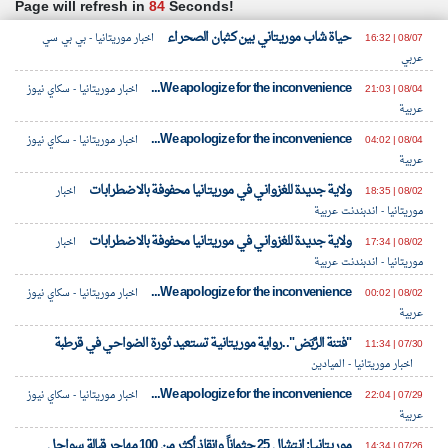
Page will refresh in
83
Seconds!
حياة شاب موريتاني بين كثبان الصحراء
08/07 | 16:32
اخبار موريتانيا - بي بي سي
عربي
klyoum.com
تغيير الدولة
We apologize for the inconvenience...
08/04 | 21:03
مصادر الأخبار من موريتانيا
اخبار موريتانيا - سكاي نيوز
تعبر
المقالات
عربية
الموجوده
اخبار موريتانيا على مدار الساعة
هنا عن
We apologize for the inconvenience...
وجهة
08/04 | 04:02
اخبار موريتانيا - سكاي نيوز
أهم اخبار موريتانيا العاجلة والمباشرة
نظر
عربية
كاتبيها.
ولاية جديدة للغزواني في موريتانيا محفوفة بالاضطرابات
08/02 | 18:35
اخبار
موريتانيا - اندبندنت عربية
ولاية جديدة للغزواني في موريتانيا محفوفة بالاضطرابات
08/02 | 17:34
اخبار
موريتانيا - اندبندنت عربية
We apologize for the inconvenience...
08/02 | 00:02
اخبار موريتانيا - سكاي نيوز
عربية
"فتنة الرَّبَض"..رواية موريتانية تستعيد ثورة الضواحي في قرطبة
07/30 | 11:34
اخبار موريتانيا - الميادين
We apologize for the inconvenience...
07/29 | 22:04
اخبار موريتانيا - سكاي نيوز
عربية
موريتانيا: انتشال 25 جثماناً وإنقاذ أكثر من 100 مهاجر قبالة سواحل
07/26 | 14:34