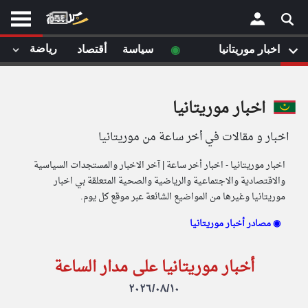
'.$country_l.''.$country_l.''.$country_l.'
موقع
كل
يوم
◉
رياضة
اخبار موريتانيا
سياسة
أقتصاد
لا
×
ستا
أحد
اخبار موريتانيا
ال
اخبار و مقالات في أخر ساعة من موريتانيا
الصفحة الرئيسية
مقالات قمت
أخر أخبار الوطن العربي
اخبار موريتانيا - اخبار أخر ساعة | آخر الاخبار والمستجدات السياسية
والاقتصادية والاجتماعية والرياضية والصحية المتعلقة بي اخبار
من نحن
إتصل بنا
موريتانيا وغيرها من المواضيع الشائعة عبر موقع كل يوم.
لم تقم بقراءة اي مقال مؤخرا
شروط الاستخدام
سياسة الخصوصية
مصادر أخبار موريتانيا ◉
الحقوق الفكرية
مصادر الأخبار
أخبار موريتانيا على مدار الساعة
أقترح اضافة مصدر
٢٠٢٦/٠٨/١٠