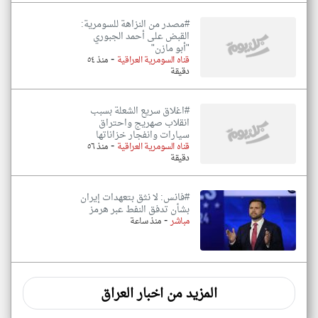
#مصدر من النزاهة للسومرية:
القبض على أحمد الجبوري
"أبو مازن"
-
قناه السومرية العراقية
منذ ٥٤
دقيقة
#اغلاق سريع الشعلة بسبب
انقلاب صهريج واحتراق
سيارات وانفجار خزاناتها
-
قناه السومرية العراقية
منذ ٥٦
دقيقة
#فانس: لا نثق بتعهدات إيران
بشأن تدفق النفط عبر هرمز
-
مباشر
منذ ساعة
المزيد من اخبار العراق