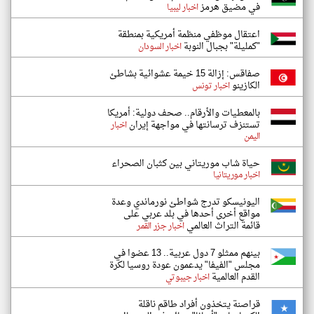
في مضيق هرمز
اخبار ليبيا
اعتقال موظفي منظمة أمريكية بمنطقة
"كمليلة" بجبال النوبة
اخبار السودان
صفاقس: إزالة 15 خيمة عشوائية بشاطئ
الكازينو
اخبار تونس
بالمعطيات والأرقام.. صحف دولية: أمريكا
تستنزف ترسانتها في مواجهة إيران
اخبار
اليمن
حياة شاب موريتاني بين كثبان الصحراء
اخبار موريتانيا
اليونيسكو تدرج شواطئ نورماندي وعدة
مواقع أخرى أحدها في بلد عربي على
قائمة التراث العالمي
اخبار جزر القمر
بينهم ممثلو 7 دول عربية.. 13 عضوا في
مجلس "الفيفا" يدعمون عودة روسيا لكرة
القدم العالمية
اخبار جيبوتي
قراصنة يتخذون أفراد طاقم ناقلة