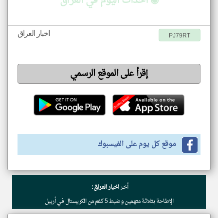
◉ أحداث اليوم في العراق
اخبار العراق
PJ79RT
إقرأ على الموقع الرسمي
موقع كل يوم على الفيسبوك
أخر
اخبار العراق:
الإطاحة بثلاثة متهمين وضبط 5 كغم من الكريستال في أربيل