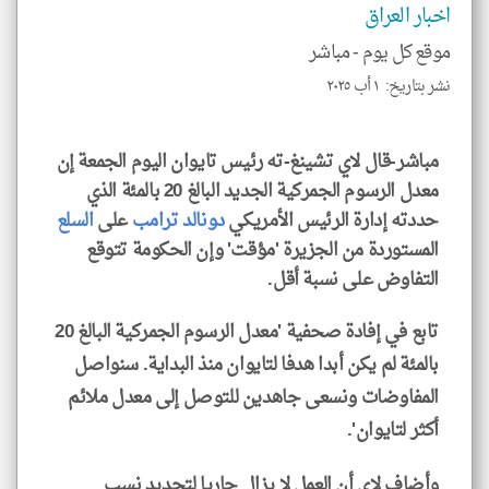
اخبار العراق
موقع كل يوم -
مباشر
نشر بتاريخ: ١ أب ٢٠٢٥
klyoum.com
مباشر-قال لاي تشينغ-ته رئيس تايوان اليوم الجمعة إن
معدل الرسوم الجمركية الجديد البالغ 20 بالمئة الذي
حددته إدارة الرئيس الأمريكي
دونالد ترامب
على
السلع
المستوردة من الجزيرة 'مؤقت' وإن الحكومة تتوقع
التفاوض على نسبة أقل.
تابع في إفادة صحفية 'معدل الرسوم الجمركية البالغ 20
بالمئة لم يكن أبدا هدفا لتايوان منذ البداية. سنواصل
المفاوضات ونسعى جاهدين للتوصل إلى معدل ملائم
أكثر لتايوان'.
وأضاف لاي أن العمل لا يزال جاريا لتحديد نسب