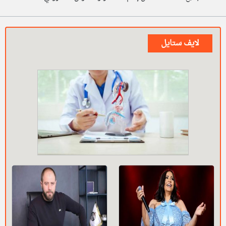
لايف ستايل