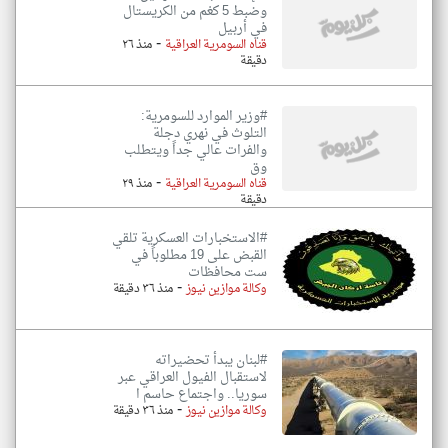
وضبط 5 كغم من الكريستال
في أربيل
-
قناه السومرية العراقية
منذ ٢٦
دقيقة
#وزير الموارد للسومرية:
التلوث في نهري دجلة
والفرات عالي جداً ويتطلب
وق
-
قناه السومرية العراقية
منذ ٢٩
دقيقة
#الاستخبارات العسكرية تلقي
القبض على 19 مطلوباً في
ست محافظات
-
وكالة موازين نيوز
منذ ٣٦ دقيقة
#لبنان يبدأ تحضيراته
لاستقبال الفيول العراقي عبر
سوريا.. واجتماع حاسم ا
-
وكالة موازين نيوز
منذ ٣٦ دقيقة