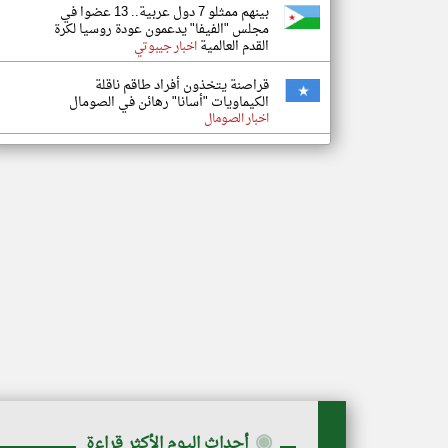
بينهم ممثلو 7 دول عربية.. 13 عضوا في
مجلس "الفيفا" يدعمون عودة روسيا لكرة
القدم العالمية
اخبار جيبوتي
قراصنة يتخذون أفراد طاقم ناقلة
الكيماويات "أسانا" رهائن في الصومال
اخبار الصومال
◉
أحداث اليوم الأكثر قراءة