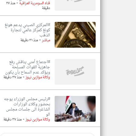
-
قناه السومرية العراقية
منذ ٢٧
دقيقة
#المركزي الصيني يدعم هونغ
كونغ كمركز عالمي لتجارة
الذهب
-
مباشر
منذ ٣١ دقيقة
#اجتماع أمني يناقش رفع
جاهزية القوات المسلحة
ويؤكد عدم السماح بأن يكون
-
وكالة موازين نيوز
منذ ٣٧ دقيقة
#رئيس مجلس الوزراء يوجه
بحضور وكلاء الوزارات
الشاغرة الى جلسات مجلس
الو
-
وكالة موازين نيوز
منذ ٣٧ دقيقة