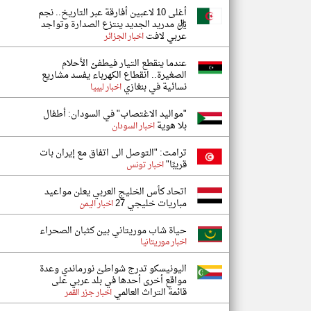
أغلى 10 لاعبين أفارقة عبر التاريخ.. نجم
ريال مدريد الجديد ينتزع الصدارة وتواجد
عربي لافت
اخبار الجزائر
عندما ينقطع التيار فيطفئ الأحلام
الصغيرة.. انقطاع الكهرباء يفسد مشاريع
نسائية في بنغازي
اخبار ليبيا
"​​مواليد الاغتصاب" في السودان: أطفال
بلا هوية
اخبار السودان
ترامت: "التوصل الى اتفاق مع إيران بات
قريبًا"
اخبار تونس
اتحاد كأس الخليج العربي يعلن مواعيد
مباريات خليجي 27
اخبار اليمن
حياة شاب موريتاني بين كثبان الصحراء
اخبار موريتانيا
اليونيسكو تدرج شواطئ نورماندي وعدة
مواقع أخرى أحدها في بلد عربي على
قائمة التراث العالمي
اخبار جزر القمر