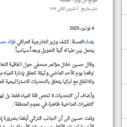
موقع كل يوم -
المسلة
نشر بتاريخ: ٤ تشرين الثاني ٢٠٢٥
4 نونبر، 2025
بغداد
/المسلة: كشف وزير الخارجية العراقي
فؤاد حس
يحمل بين طياته آلية التمويل وبعداً سياسياً.
وقال حسين خلال مؤتمر صحفي حول اتفاقية التعاون
'وقعنا يوم الأحد الماضي وثيقة تتعلق بإدارة المياه م
والاتفاق مع تركيا يتعلق بالتحديات الاستراتيجية للمي
وأضاف أن 'التحديات لا تخص قلة المياه فقط بل تهديدا
'التغيرات المناخية ظاهرة في عموم المنطقة'.
ولفت حسين الى أن 'الجانب التركي أبلغنا بضرورة إدارة