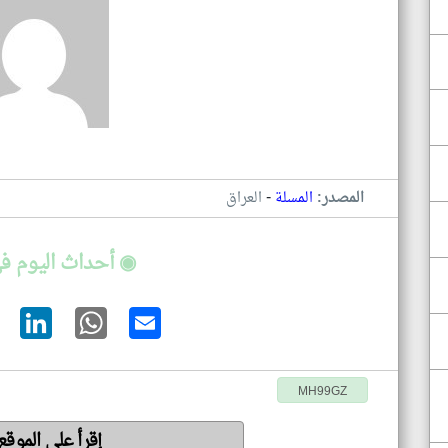
-
المصدر:
المسلة
العراق
◉ أحداث اليوم في
MH99GZ
إقرأ على الموق