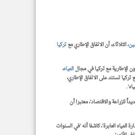
العن
الا
للمق
ين
، الثلاثاء، أن الاتفاق الإطاري مع
تركيا
klyoum.com
 الإطارية مع تركيا في مجال
المياه
،
ع تركيا تستند على الاتفاق الإطاري،
اه'.
ً للزراعة والاقتصاد'، معتبرا أن
 المياه العابرة'، كاشفا أنه 'في السنوات