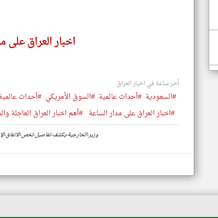
اخبار العراق على م
أخر ساعة في اخبار العراق
#السعودية
#أحداث عالمية
#السوق الأمريكي
#أحداث عالمية
#اخبار العراق على مدار الساعة
#أهم اخبار العراق العاجلة وال
https://www.klyoum.com/iraq-news/ar/11-وزير-الخارجية-يكشف-تفاصيل-تخص-ال