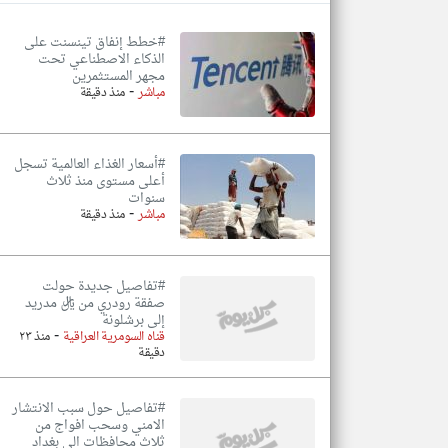
#خطط إنفاق تينسنت على
الذكاء الاصطناعي تحت
مجهر المستثمرين
-
تعبر
مباشر
منذ دقيقة
المقالات
الموجوده
هنا عن
وجهة
نظر
#أسعار الغذاء العالمية تسجل
كاتبيها.
أعلى مستوى منذ ثلاث
سنوات
-
مباشر
منذ دقيقة
#تفاصيل جديدة حولت
صفقة رودري من ريال مدريد
إلى برشلونة
-
قناه السومرية العراقية
منذ ٢٣
دقيقة
#تفاصيل حول سبب الانتشار
الامني وسحب افواج من
ثلاث محافظات الى بغداد