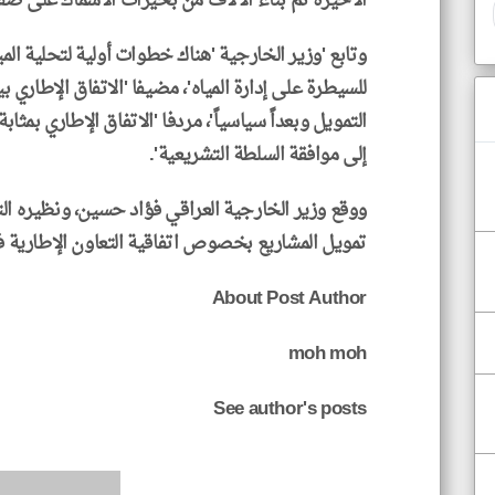
الأخيرة تم بناء الآلاف من بحيرات الأسماك على ضفا
وتابع 'وزير الخارجية 'هناك خطوات أولية لتحلية المي
للسيطرة على إدارة المياه'، مضيفا 'الاتفاق الإطاري ب
التمويل وبعداً سياسياً'، مردفا 'الاتفاق الإطاري بمث
إلى موافقة السلطة التشريعية'.
ووقع وزير الخارجية العراقي فؤاد حسين، ونظيره ا
تمويل المشاريع بخصوص اتفاقية التعاون الإطارية في
About Post Author
moh moh
See author's posts