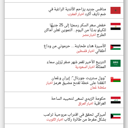
منافس جديد يزاحم الأندية الراغبة في
ضم نايف أكرد
اخبار المغرب
خفض سعر السكر رسميًا إلى 25 جنيهًا
للكيلو بدءًا من اليوم.. التموين تعلن أماكن
الطرح
اخبار مصر
الأسيرة هناء طحاينة... حرموني من وداع
أطفالي
اخبار فلسطين
التربيع الأخير لقمر شهر صفر يُزيّن سماء
المملكة
اخبار السعودية
"وول ستريت جورنال": إيران وعُمان
اتفقتا على خطة لفتح مضيق هرمز
اخبار
سلطنة عُمان
حكومة الزيدي تسعى لتحييد الساحة
العراقية
اخبار العراق
أميركي تحقق في اقتراب مروحية ترامب
بشكل مفرط من طائرة ركاب
اخبار الكويت