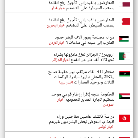
المعارضون بالفيدرالي: تأجيل رفع الفائدة
يصعب السيطرة على التضخم
اخبار قطر
المعارضون بالفيدرالي: تأجيل رفع الفائدة
يصعب السيطرة على التضخم
اخبار البحرين
من له مصلحة بعبور آلاف البشر حدود
المغرب إلى سبتة في ساعات؟
اخبار الاردن
"رويترز": الجزائر تعزز مخزونها بشراء
نحو 720 ألف طن من القمح
اخبار الجزائر
مختار لـRT: لقاء مرتقب بين عقيلة صالح
وتكالة والمنفي لبلورة مبادرة الرئاسات
الثلاث وتوحيد المسارات
اخبار ليبيا
الحكومة تتجه لإقرار إطار قومي موحد
لتنظيم تجارة المعابر الحدودية
اخبار
السودان
دراسة تكشف عاملين مفاجئين وراء
انجذاب البعوض لبعض البشر دون غيرهم
اخبار تونس