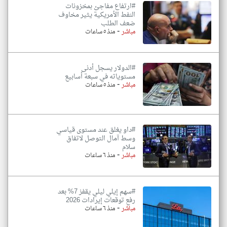
#ارتفاع مفاجئ بمخزونات
النفط الأمريكية يثير مخاوف
ضعف الطلب
-
مباشر
منذ ٥ ساعات
#الدولار يسجل أدنى
مستوياته في سبعة أسابيع
-
مباشر
منذ ٥ ساعات
#داو يغلق عند مستوى قياسي
وسط آمال التوصل لاتفاق
سلام
-
مباشر
منذ ٦ ساعات
#سهم إيلي ليلي يقفز 7% بعد
رفع توقعات إيرادات 2026
-
مباشر
منذ ٦ ساعات