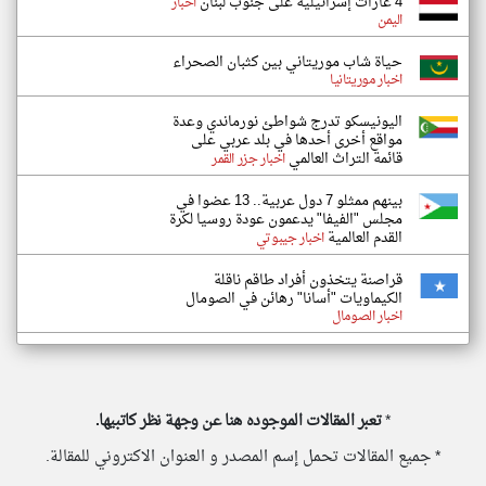
4 غارات إسرائيلية على جنوب لبنان
اخبار
اليمن
حياة شاب موريتاني بين كثبان الصحراء
اخبار موريتانيا
اليونيسكو تدرج شواطئ نورماندي وعدة
مواقع أخرى أحدها في بلد عربي على
قائمة التراث العالمي
اخبار جزر القمر
بينهم ممثلو 7 دول عربية.. 13 عضوا في
مجلس "الفيفا" يدعمون عودة روسيا لكرة
القدم العالمية
اخبار جيبوتي
قراصنة يتخذون أفراد طاقم ناقلة
الكيماويات "أسانا" رهائن في الصومال
اخبار الصومال
*
تعبر المقالات الموجوده هنا عن وجهة نظر كاتبيها.
* جميع المقالات تحمل إسم المصدر و العنوان الاكتروني للمقالة.