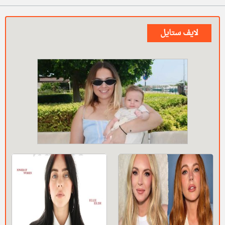
لايف ستايل