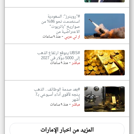
#"رويترز": السعودية
استخدمت نحو 86% من
صواريخ "باتريوت"
الاعتراضية من
-
ار تي عربي
منذ ٩ ساعات
#UBS يتوقع ارتفاع الذهب
إلى 5000 دولار في 2027
-
مباشر
منذ ٩ ساعات
#بعد صدمة الوظائف.. الذهب
يتجه لأقوى أداء أسبوعي بـ7
أشهر
-
مباشر
منذ ٩ ساعات
المزيد من اخبار الإمارات