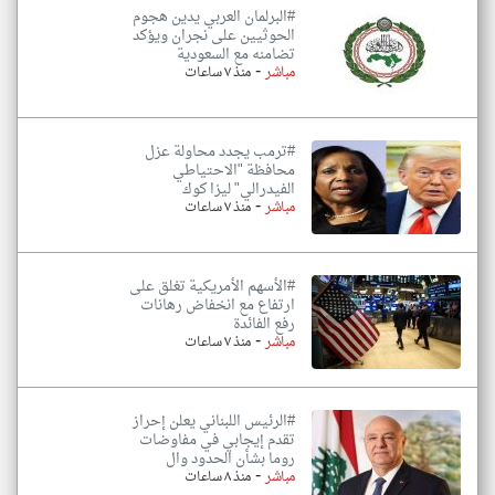
#البرلمان العربي يدين هجوم
الحوثيين على نجران ويؤكد
تضامنه مع السعودية
-
مباشر
منذ ٧ ساعات
#ترمب يجدد محاولة عزل
محافظة "الاحتياطي
الفيدرالي" ليزا كوك
-
مباشر
منذ ٧ ساعات
#الأسهم الأمريكية تغلق على
ارتفاع مع انخفاض رهانات
رفع الفائدة
-
مباشر
منذ ٧ ساعات
#الرئيس اللبناني يعلن إحراز
تقدم إيجابي في مفاوضات
روما بشأن الحدود وال
-
مباشر
منذ ٨ ساعات