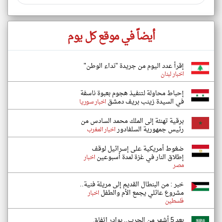
أيضاً في موقع كل يوم
إقرأ عدد اليوم من جريدة "نداء الوطن"
اخبار لبنان
إحباط محاولة لتنفيذ هجوم بعبوة ناسفة
في السيدة زينب بريف دمشق
اخبار سوريا
برقية تهنئة إلى الملك محمد السادس من
رئيس جمهورية السلفادور
اخبار المغرب
ضغوط أمريكية على إسرائيل لوقف
إطلاق النار في غزة لمدة أسبوعين
اخبار
مصر
خبر : من البنطال القديم إلى مريلة فنية..
مشروع عائلي يجمع الأم والطفل
اخبار
فلسطين
بعد 5 أشهر من الحرب.. بوادر اتفاق