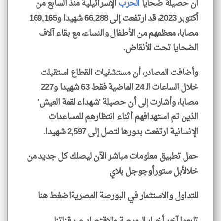
أن حصيلة ضحايا
الحرب
الإسرائيلية منذ السابع من
أكتوبر 2023، قد ارتفعت إلى 66,288 شهيدا و169,165
مصابا، معظمهم من الأطفال والنساء، مع بقاء آلاف
الضحايا تحت الأنقاض.
وأضافت المصادر، أن مستشفيات القطاع استقبلت
خلال الساعات الـ 24 الماضية فقط 63 شهيدا و227
مصابا، وأشارت إلى أن حصيلة 'شهداء لقمة العيش'
الذين تم استهدافهم أثناء انتظارهم للمساعدات
الإنسانية ارتفعت بدورها لتصل إلى 2,597 شهيدا.
حمل تطبيق معلومات مباشر الآن ليصلك كل جديد من
خلالأبل ستورأوجوجل بلاي
للتداول والاستثمار في البورصة المصريةاضغط هنا
تابعوا آخر أخبار البورصة والاقتصاد عبر قناتنا