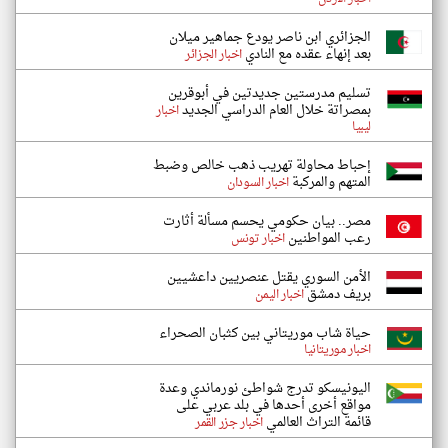
الجزائري ابن ناصر يودع جماهير ميلان
بعد إنهاء عقده مع النادي
اخبار الجزائر
تسليم مدرستين جديدتين في أبوقرين
بمصراتة خلال العام الدراسي الجديد
اخبار
ليبيا
إحباط محاولة تهريب ذهب خالص وضبط
المتهم والمركبة
اخبار السودان
مصر.. بيان حكومي يحسم مسألة أثارت
رعب المواطنين
اخبار تونس
الأمن السوري يقتل عنصريين داعشيين
بريف دمشق
اخبار اليمن
حياة شاب موريتاني بين كثبان الصحراء
اخبار موريتانيا
اليونيسكو تدرج شواطئ نورماندي وعدة
مواقع أخرى أحدها في بلد عربي على
قائمة التراث العالمي
اخبار جزر القمر