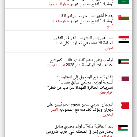
"وشيك" لفتح مضيق هرمز
اخبار السعودية
بعد 5 أشهر من الحرب.. بوادر اتفاق
"وشيك" لفتح مضيق هرمز
اخبار سلطنة
عُمان
من العوز إلى المشرط.. العراقي الفقير
الحلقة الأضعف في تجارة الكلى
اخبار
العراق
ترامب ينفي دعم نائبه دي فانس كمرشح
للانتخابات الرئاسية عام 2028
اخبار الكويت
إلغاء تصريح الوصول إلى المعلومات
السرية لوزير أمريكي سابق بسبب"
تسريبات الطائرة المهداة لترامب من قطر"
اخبار قطر
البرلمان العربي يدين هجوم الحوثيين على
نجران ويؤكد تضامنه مع السعودية
اخبار
البحرين
بعد "اتفاقية مكة".. لواء مصري سابق
يحذر من إغراق المنطقة في حرب ضروس
اخبار الاردن