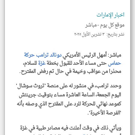
و
العن
الا
للمق
اخبار الإمارات
موقع كل يوم -
مباشر
نشر بتاريخ: ٣ تشرين الأول ٢٠٢٥
klyoum.com
مباشر: أمهل الرئيس الأمريكي
دونالد ترامب
حركة
حماس
حتى مساء الأحد للقبول بخطة
غزة
للسلام،
محذرا من عواقب وخيمة في حال تم رفض المقترح.
وحدد ترامب، في منشور له على منصة 'تروث سوشال'
اليوم الجمعة، الساعة العاشرة مساء بتوقيت جرينتش
كموعد نهائي للحركة للرد على المقترح الذي وصفه بأنه
'الفرصة الأخيرة'.
ويأتي ذلك في وقت أعلنت فيه مصادر طبية في غزة