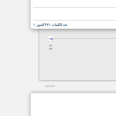
عدد الكلمات: ٣٧١ الصور: ١
منذ
يوم
QA95DF