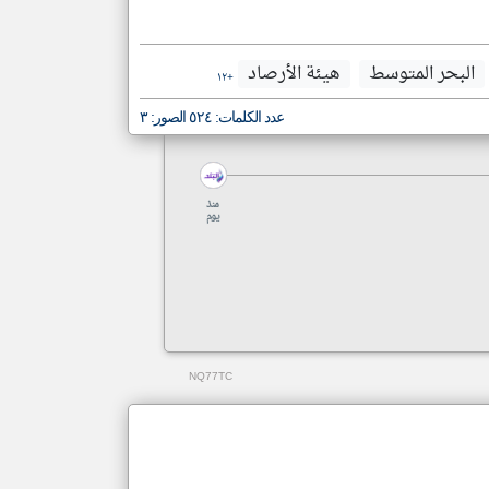
البحر المتوسط
هيئة الأرصاد
+١٢
عدد الكلمات: ٥٢٤ الصور: ٣
منذ
يوم
NQ77TC