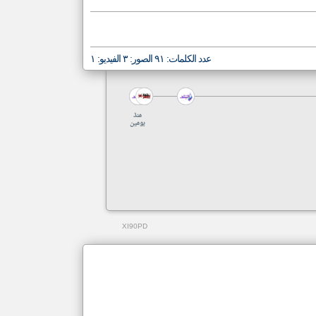
عدد الكلمات: ٩١ الصور: ٣ الفيديو: ١
منذ
يومين
XI90PD