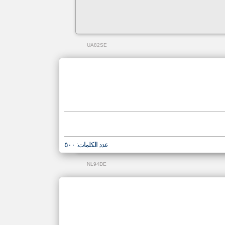
UA82SE
عدد الكلمات: ٥٠٠
NL94DE