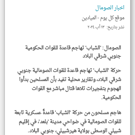
للمق
اخبار الصومال
موقع كل يوم -
الميادين
نشر بتاريخ: ١٣ أب ٢٠٢٤
klyoum.com
الصومال: 'الشباب' تهاجم قاعدة للقوات الحكومية
جنوبي شرقي البلاد
حركة 'الشباب' تهاجم قاعدة للقوات الصومالية جنوبي
شرقي البلاد، وتقارير محلية تفيد بأن المسلحين بدأوا
الهجوم بتفجيرات تلاها قتال مباشر مع القوات
الحكومية.
هاجم مسلحون من حركة 'الشباب' قاعدةً عسكرية تابعة
للقوات الصومالية في ضواحي مدينة 'بلعد'، في إقليم
شبيلي الوسطى بولاية هيرشبيلي، جنوبي البلاد.