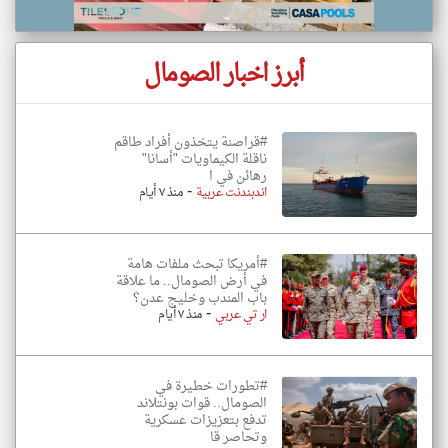
أبرز اخبار الصومال
#قراصنة يتخذون أفراد طاقم
ناقلة الكيماويات "أسانا"
رهائن في ا
-
اندبندنت عربية
منذ ٧ أيام
#أمريكا تبحث ملفات هامة
في أرض الصومال.. ما علاقة
باب المندب وخليج عدن؟
-
ار تي عربي
منذ ٧ أيام
#تطورات خطيرة في
الصومال.. قوات بونتلاند
تدفع بتعزيزات عسكرية
وتحاصر قا