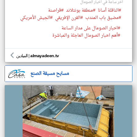
أخر ساعة في اخبار الصومال
#الناقلة أسانا
#منطقة بونتلاند
#قراصنة
#مضيق باب المندب
#القرن الإفريقي
#الجيش الأمريكي
#اخبار الصومال على مدار الساعة
#أهم اخبار الصومال العاجلة والمباشرة
almayadeen.tv
|
الميادين
مسابح مسبقة الصنع