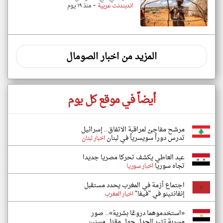
-
اندبندنت عربية
منذ ١٩ يوم
المزيد من اخبار الصومال
أيضاً في موقع كل يوم
مرشح مفاجئ لمراقبة الاتفاق.. إسرائيل
تدرس دوراً سويسرياً في لبنان
اخبار لبنان
عبد العاطي يكشف تحركا مصريا جديدا
تجاه سوريا
اخبار سوريا
اجتماع أزمة في المغرب يحدد مستقبل
إنفانتينو في "فيفا"
اخبار المغرب
«استخدموهما دروعًا بشرية».. صور
مسربة تثير الجدل حول مقتل مسنين