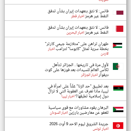
الكويت
فانس: لا نثق بتعهدات إيران بشأن تدفق
النفط عبر هرمز
اخبار قطر
فانس: لا نثق بتعهدات إيران بشأن تدفق
النفط عبر هرمز
اخبار البحرين
طهران تراهن على "متلازمة جيمي كارتر"
بخطة سرية تمثل "كابوسا" لترامب
اخبار
الاردن
لأول مرة في تاريخها.. الجزائر تتأهل
لكأس العالم للسيدات بعد فوزها على كوت
ديفوار
اخبار الجزائر
بعد تطبيق "حد الزنا" عَلَناً على امرأة في
ليبيا، ماذا نعرف عن العقوبة التي لا تزال
دول إسلامية تطبقها؟
اخبار ليبيا
البرهان يقود مشاورات مع قوى سياسية
للعفو عن معارضين بارزين
اخبار السودان
جريدة الشروق ليوم الاحد 9 أوت 2026
اخبار تونس