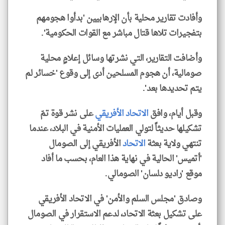
وأفادت تقارير محلية بأن الإرهابيين 'بدأوا هجومهم
بتفجيرات تلاها قتال مباشر مع القوات الحكومية'.
وأضافت التقارير، التي نشرتها وسائل إعلامٍ محلية
صومالية، أن هجوم المسلحين أدى إلى وقوع 'خسائر لم
يتم تحديدها بعد'.
وقبل أيام، وافق
الاتحاد الأفريقي
على نشر قوة تمّ
تشكيلها حديثاً لتولي العمليات الأمنية في البلاد، عندما
تنتهي ولاية بعثة
الاتحاد
الأفريقي إلى الصومال
'أتميس' الحالية في نهاية هذا العام، بحسب ما أفاد
موقع 'راديو دلسان' الصومالي.
وصادق 'مجلس السلم والأمن' في الاتحاد الأفريقي
على تشكيل بعثة الاتحاد، لدعم الاستقرار في الصومال