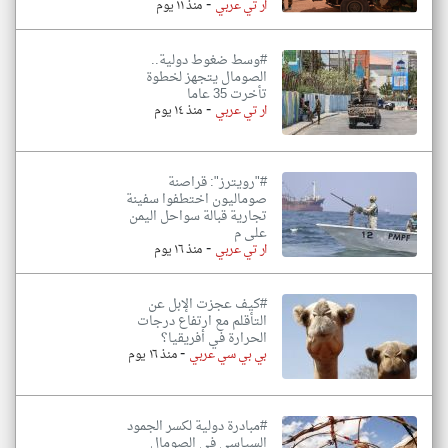
-
ار تي عربي
منذ ١١ يوم
#وسط ضغوط دولية..
الصومال يتجهز لخطوة
تأخرت 35 عاما
-
ار تي عربي
منذ ١٤ يوم
#"رويترز": قراصنة
صوماليون اختطفوا سفينة
تجارية قبالة سواحل اليمن
على م
-
ار تي عربي
منذ ١٦ يوم
#كيف عجزت الإبل عن
التأقلم مع ارتفاع درجات
الحرارة في أفريقيا؟
-
بي بي سي عربي
منذ ١٦ يوم
#مبادرة دولية لكسر الجمود
السياسي في الصومال