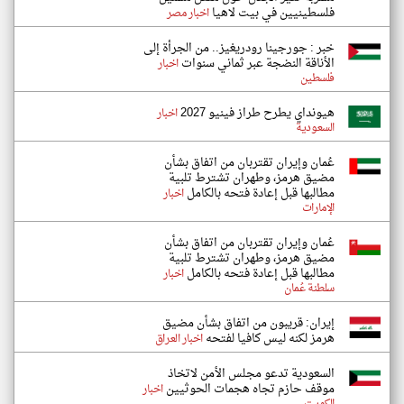
فلسطينيين في بيت لاهيا
اخبار مصر
خبر : جورجينا رودريغيز.. من الجرأة إلى
الأناقة النضجة عبر ثماني سنوات
اخبار
فلسطين
هيونداي يطرح طراز فينيو 2027
اخبار
السعودية
عُمان وإيران تقتربان من اتفاق بشأن
مضيق هرمز، وطهران تشترط تلبية
مطالبها قبل إعادة فتحه بالكامل
اخبار
الإمارات
عُمان وإيران تقتربان من اتفاق بشأن
مضيق هرمز، وطهران تشترط تلبية
مطالبها قبل إعادة فتحه بالكامل
اخبار
سلطنة عُمان
إيران: قريبون من اتفاق بشأن مضيق
هرمز لكنه ليس كافيا لفتحه
اخبار العراق
السعودية تدعو مجلس الأمن لاتخاذ
موقف حازم تجاه هجمات الحوثيين
اخبار