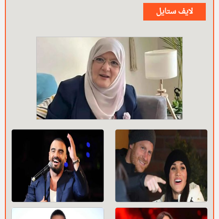
لايف ستايل