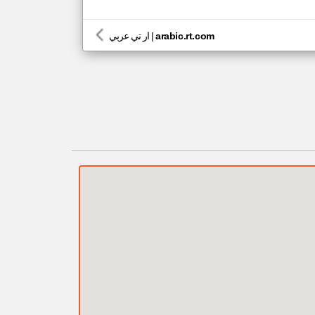
arabic.rt.com
|
ار تي عربي