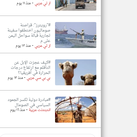
-
ار تي عربي
منذ ١١ يوم
#"رويترز": قراصنة
صوماليون اختطفوا سفينة
تجارية قبالة سواحل اليمن
على م
-
ار تي عربي
منذ ١٣ يوم
#كيف عجزت الإبل عن
التأقلم مع ارتفاع درجات
الحرارة في أفريقيا؟
-
بي بي سي عربي
منذ ١٣ يوم
#مبادرة دولية لكسر الجمود
السياسي في الصومال
-
اندبندنت عربية
منذ ١٦ يوم