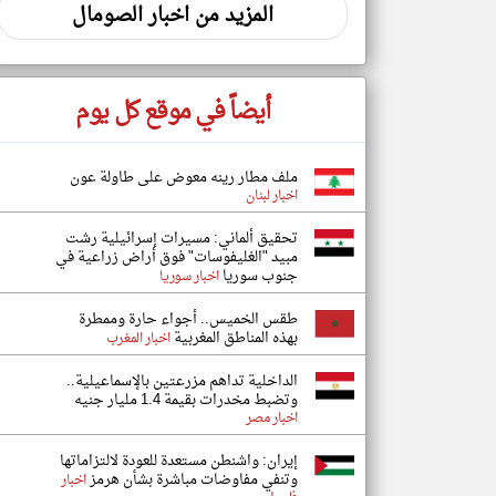
المزيد من اخبار الصومال
أيضاً في موقع كل يوم
ملف مطار رينه معوض على طاولة عون
اخبار لبنان
تحقيق ألماني: مسيرات إسرائيلية رشت
مبيد "الغليفوسات" فوق أراض زراعية في
جنوب سوريا
اخبار سوريا
طقس الخميس.. أجواء حارة وممطرة
بهذه المناطق المغربية
اخبار المغرب
الداخلية تداهم مزرعتين بالإسماعيلية..
وتضبط مخدرات بقيمة 1.4 مليار جنيه
اخبار مصر
إيران: واشنطن مستعدة للعودة لالتزاماتها
وتنفي مفاوضات مباشرة بشأن هرمز
اخبار