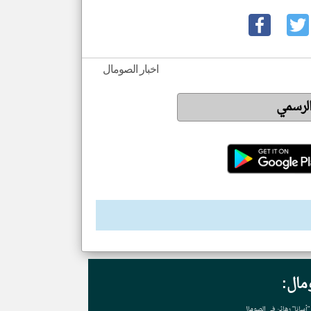
اخبار الصومال
الرسمي
klyoum.com
مال:
"أسانا" رهائن في الصومال