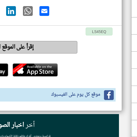
LS45EQ
إقرأ على الموقع 
موقع كل يوم على الفيسبوك
أخر
اخبار الصو
قراصنة يتخذون أفراد طاقم ناقلة الكيماويات 