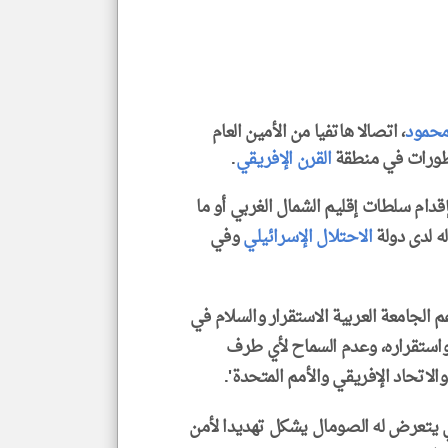
الم
و
العن
الا
للمق
حمود
، اتصالا هاتفيا من الأمين العام
لتطورات في منطقة
القرن الإفريقي
.
لايف ستايل
إقدام سلطات إقليم الشمال الغربي أو ما
ه لدى دولة
الاحتلال الإسرائيلي
وفي
 الجامعة العربية الاستقرار والسلام في
استقراره، وعدم السماح لأي طرف
الاتحاد الإفريقي والأمم المتحدة'.
ي يتعرض له الصومال يشكل تهديدا لأمن