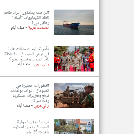
#قراصنة يتخذون أفراد طاقم
ناقلة الكيماويات "أسانا"
رهائن في ا
-
تعبر
اندبندنت عربية
منذ ٤ أيام
المقالات
الموجوده
هنا عن
وجهة
نظر
#أمريكا تبحث ملفات هامة
كاتبيها.
في أرض الصومال.. ما علاقة
باب المندب وخليج عدن؟
-
ار تي عربي
منذ ٤ أيام
#تطورات خطيرة في
الصومال.. قوات بونتلاند
تدفع بتعزيزات عسكرية
وتحاصر قا
-
ار تي عربي
منذ ٨ أيام
#وسط ضغوط دولية..
الصومال يتجهز لخطوة
تأخرت 35 عاما