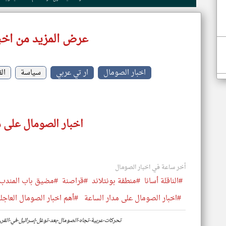
عرض المزيد من اخب
اخبار الصومال
ار تي عربي
سياسة
ال
اخبار الصومال على م
أخر ساعة في اخبار الصومال
#الناقلة أسانا
#منطقة بونتلاند
#قراصنة
#مضيق باب المندب
#اخبار الصومال على مدار الساعة
#أهم اخبار الصومال العاجلة
https://www.klyoum.com/somalia-news/ar/17-تحركات-عربية-تجاه-الصومال-بعد-توغل-إسرائيل-في