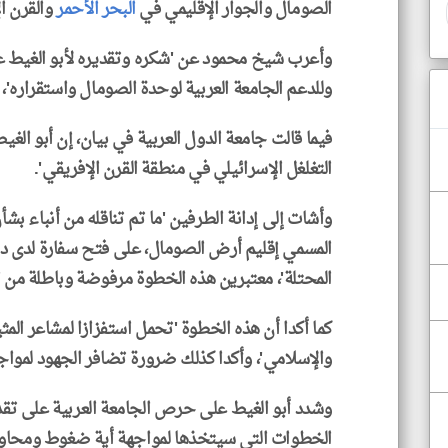
الصومال والجوار الإقليمي في
البحر الأحمر
والقرن ال
وأعرب شيخ محمود عن 'شكره وتقديره لأبو الغيط عل
وللدعم الجامعة العربية لوحدة الصومال واستقراره'،
فيما قالت جامعة الدول العربية في بيان، إن أبو ال
التغلغل الإسرائيلي في منطقة القرن الإفريقي'.
وأشات إلى إدانة الطرفين 'ما تم تناقله من أنباء بش
المسمي إقليم أرض الصومال، على فتح سفارة لدى دو
المحتلة'، معتبرين هذه الخطوة مرفوضة وباطلة من الن
كما أكدا أن هذه الخطوة 'تحمل استفزازا لمشاعر المثي
والإسلامي'، وأكدا كذلك ضرورة تضافر الجهود لمواج
وشدد أبو الغيط على حرص الجامعة العربية على تقد
الخطوات التي سيتخذها لمواجهة أية ضغوط ومحاول