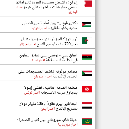
إيران: واشنطن مستعدة للعودة لالتزاماتها
وتنفي مفاوضات مباشرة بشأن هرمز
اخبار
البحرين
دكتور فود وشروق أمام تطور قضائي
جديد بشأن طفليهما
اخبار الاردن
"رويترز": الجزائر تعزز مخزونها بشراء
نحو 720 ألف طن من القمح
اخبار الجزائر
اتفاق ليبي - تونسي على تعزيز التعاون
في الاقتصاد والطاقة
اخبار ليبيا
مصادر موثوقة تكشف المستجدات على
الحدود الإثيوبية
اخبار السودان
منظمة الصحة العالمية: تفشي إيبولا
يتجاوز سرعة الاستجابة
اخبار تونس
البنتاغون يبرم عقوداً بـ 135 مليار دولار
لتسريع الإنتاج
اخبار اليمن
حياة شاب موريتاني بين كثبان الصحراء
اخبار موريتانيا