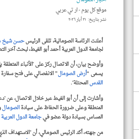
موقع كل يوم -
ار تي عربي
نشر بتاريخ: ٢١ أيار ٢٠٢٦
أعلنت الرئاسة الصومالية، تلقى الرئيس
حسن شيخ م
لجامعة الدول العربية أحمد أبو الغيط، لبحث آخر ا
وأوضح بيان، أن الاتصال ركز على 'الأنباء المتعلقة ب
يسمى “
أرض الصومال
” الانفصالي على فتح سفارة ل
القدس
المحتلة'.
وأشارت إلى أن أبو الغيط عبر خلال الاتصال، عن 'دعم
المنطقة وعلى ضرورة الحفاظ على سيادة
الصومال
و
المساس بسيادة دولة عضو في
جامعة الدول العربية
و
من جهته، أكد الرئيس الصومالي، أن 'الاستهداف الذ