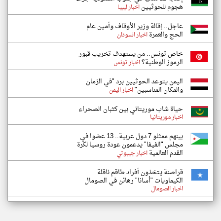
هجوم للحوثيين
اخبار ليبيا
عاجل.. إقالة وزير الأوقاف وأمين عام
الحج والعمرة
اخبار السودان
خاص تونس.. من يستهدف تخريب قبور
الرموز الوطنية؟
اخبار تونس
اليمن يتوعد الحوثيين برد "في الزمان
والمكان المناسبين"
اخبار اليمن
حياة شاب موريتاني بين كثبان الصحراء
اخبار موريتانيا
بينهم ممثلو 7 دول عربية.. 13 عضوا في
مجلس "الفيفا" يدعمون عودة روسيا لكرة
القدم العالمية
اخبار جيبوتي
قراصنة يتخذون أفراد طاقم ناقلة
الكيماويات "أسانا" رهائن في الصومال
اخبار الصومال