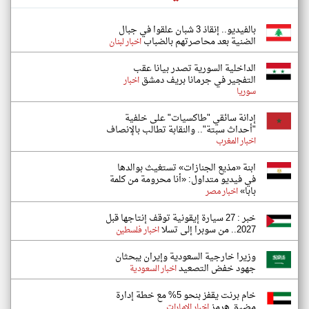
بالفيديو.. إنقاذ 3 شبان علقوا في جبال
الضنية بعد محاصرتهم بالضباب
اخبار لبنان
الداخلية السورية تصدر بيانا عقب
التفجير في جرمانا بريف دمشق
اخبار
سوريا
إدانة سائقي "طاكسيات" على خلفية
"أحداث سبتة".. والنقابة تطالب بالإنصاف
اخبار المغرب
ابنة «مذيع الجنازات» تستغيث بوالدها
في فيديو متداول: «أنا محرومة من كلمة
بابا»
اخبار مصر
خبر : 27 سيارة إيقونية توقف إنتاجها قبل
2027.. من سوبرا إلى تسلا
اخبار فلسطين
وزيرا خارجية السعودية وإيران يبحثان
جهود خفض التصعيد
اخبار السعودية
خام برنت يقفز بنحو 5% مع خطة إدارة
مضيق هرمز
اخبار الإمارات