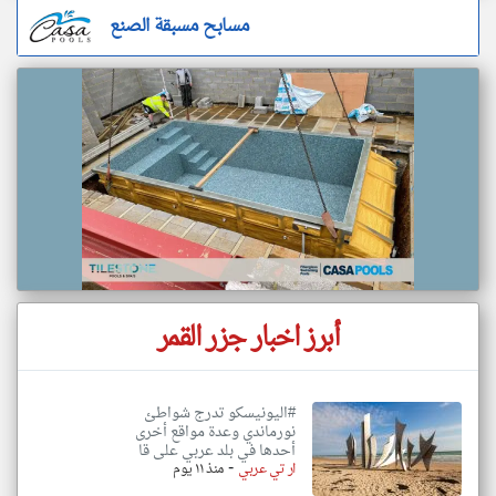
مسابح مسبقة الصنع
أبرز اخبار جزر القمر
#اليونيسكو تدرج شواطئ
نورماندي وعدة مواقع أخرى
أحدها في بلد عربي على قا
-
ار تي عربي
منذ ١١ يوم