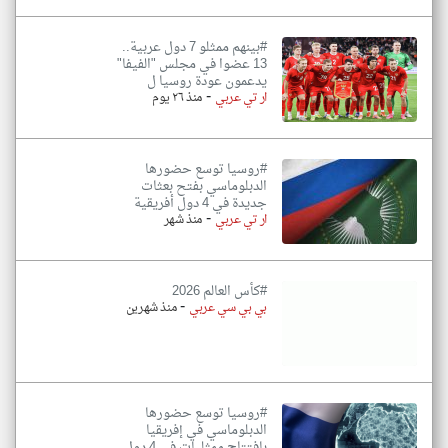
#بينهم ممثلو 7 دول عربية..
13 عضوا في مجلس "الفيفا"
يدعمون عودة روسيا ل
-
ار تي عربي
منذ ٢٦ يوم
#روسيا توسع حضورها
الدبلوماسي بفتح بعثات
جديدة في 4 دول أفريقية
-
ار تي عربي
منذ شهر
#كأس العالم 2026
-
بي بي سي عربي
منذ شهرين
#روسيا توسع حضورها
الدبلوماسي في إفريقيا
بافتتاح ممثليات في 4 دول