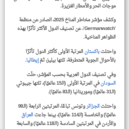
موجات الحر والأمطار الغزيرة.
وكشف مؤشر مخاطر المناخ 2025، الصادر عن منظمة
'Germanwatch'، عن تصنيف الدول الأكثر تأثرًا بهذه
الظواهر المناخية.
واحتلت
باكستان
المرتبة الأولى كأكثر الدول تأثرًا
بالأحوال الجوية المتطرفة، تلتها بيليز، ثمّ
إيطاليا
.
وفي تصنيف الدول العربية بحسب المؤشر، حلّت
السودان
في المرتبة الأولى (الـ15 عالميًا)، تلتها جيبوتي
(الـ31 عالميًا) وموريتانيا (الـ83 عالميًا).
واحتلت
الجزائر
وتونس تباعًا، المرتبتين الرابعة (الـ99
عالميًا) والخامسة (الـ114 عالميًا)، بينما جاءت
العراق
والأردن في المرتبتين السادسة (الـ118 عالميًا) والسابعة