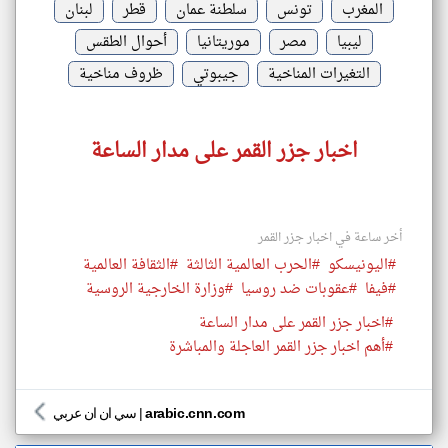
المغرب
تونس
سلطنة عمان
قطر
لبنان
ليبيا
مصر
موريتانيا
أحوال الطقس
التغيرات المناخية
جيبوتي
ظروف مناخية
اخبار جزر القمر على مدار الساعة
أخر ساعة في اخبار جزر القمر
#اليونيسكو
#الحرب العالمية الثالثة
#الثقافة العالمية
#فيفا
#عقوبات ضد روسيا
#وزارة الخارجية الروسية
#اخبار جزر القمر على مدار الساعة
#أهم اخبار جزر القمر العاجلة والمباشرة
arabic.cnn.com
|
سي ان ان عربي