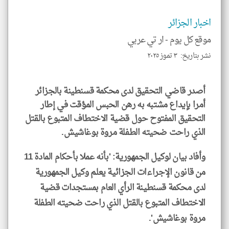
الم
و
العن
اخبار الجزائر
الا
للمق
موقع كل يوم -
ار تي عربي
نشر بتاريخ: ٣ تموز ٢٠٢٥
أصدر قاضي التحقيق لدى محكمة قسنطينة بالجزائر
klyoum.com
أمرا بإيداع مشتبه به رهن الحبس المؤقت في إطار
التحقيق المفتوح حول قضية الاختطاف المتبوع بالقتل
الذي راحت ضحيته الطفلة مروة بوغاشيش.
وأفاد بيان لوكيل الجمهورية: 'بأنه عملا بأحكام المادة 11
من قانون الإجراءات الجزائية يعلم وكيل الجمهورية
لدى محكمة قسنطينة الرأي العام بمستجدات قضية
الاختطاف المتبوع بالقتل الذي راحت ضحيته الطفلة
مروة بوغاشيش'.