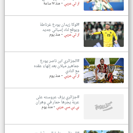
-
ار تي عربي
منذ ١٧ ساعة
#لوكا زيدان يودع غرناطة
ويوقع لناد إسباني جديد
-
ار تي عربي
منذ يوم
#الجزائري ابن ناصر يودع
جماهير ميلان بعد إنهاء عقده
مع النادي
-
ار تي عربي
منذ يوم
#جزائري يزف عروسته على
عربة يجرها حمار في وهران
-
بي بي سي عربي
منذ يوم