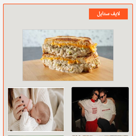
لايف ستايل