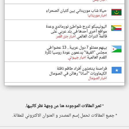
حياة شاب موريتاني بين كثبان الصحراء
اخبار موريتانيا
اليونيسكو تدرج شواطئ نورماندي وعدة
مواقع أخرى أحدها في بلد عربي على
قائمة التراث العالمي
اخبار جزر القمر
بينهم ممثلو 7 دول عربية.. 13 عضوا في
مجلس "الفيفا" يدعمون عودة روسيا لكرة
القدم العالمية
اخبار جيبوتي
قراصنة يتخذون أفراد طاقم ناقلة
الكيماويات "أسانا" رهائن في الصومال
اخبار الصومال
*
تعبر المقالات الموجوده هنا عن وجهة نظر كاتبيها.
* جميع المقالات تحمل إسم المصدر و العنوان الاكتروني للمقالة.