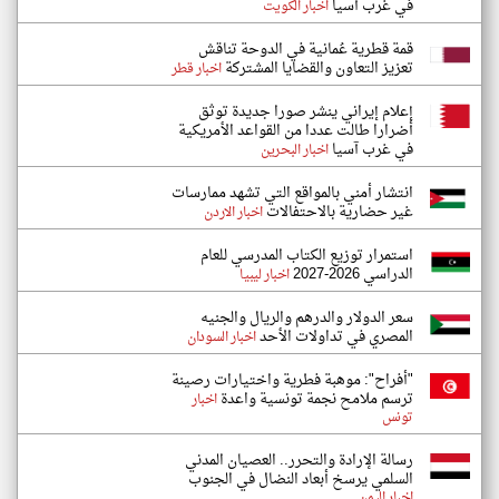
في غرب آسيا
اخبار الكويت
قمة قطرية عُمانية في الدوحة تناقش
تعزيز التعاون والقضايا المشتركة
اخبار قطر
إعلام إيراني ينشر صورا جديدة توثق
أضرارا طالت عددا من القواعد الأمريكية
في غرب آسيا
اخبار البحرين
انتشار أمني بالمواقع التي تشهد ممارسات
غير حضارية بالاحتفالات
اخبار الاردن
استمرار توزيع الكتاب المدرسي للعام
الدراسي 2026-2027
اخبار ليبيا
سعر الدولار والدرهم والريال والجنيه
المصري في تداولات الأحد
اخبار السودان
"أفراح": موهبة فطرية واختيارات رصينة
ترسم ملامح نجمة تونسية واعدة
اخبار
تونس
رسالة الإرادة والتحرر.. العصيان المدني
السلمي يرسخ أبعاد النضال في الجنوب
اخبار اليمن