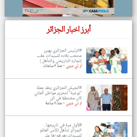
أبرز اخبار الجزائر
#الرئيس الجزائري يهنئ
منتخب بلاده للسيدات عقب
إنجازه التاريخي والتأهل إ
-
ار تي عربي
منذ ٣ ساعات
#الجيش الجزائري ينفذ عملة
"نوعية" لتحرير مواطن ألماني
كان مختطفا في الن
-
ار تي عربي
منذ ١١ ساعة
#لأول مرة في تاريخها..
الجزائر تتأهل لكأس العالم
للسيدات بعد فوزها على