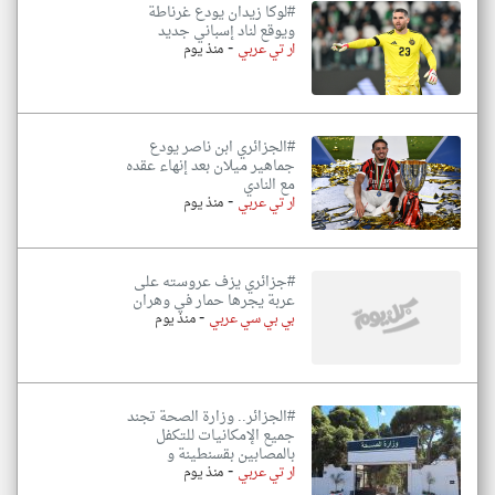
#لوكا زيدان يودع غرناطة
ويوقع لناد إسباني جديد
-
ار تي عربي
منذ يوم
#الجزائري ابن ناصر يودع
جماهير ميلان بعد إنهاء عقده
مع النادي
-
ار تي عربي
منذ يوم
#جزائري يزف عروسته على
عربة يجرها حمار في وهران
-
بي بي سي عربي
منذ يوم
#الجزائر.. وزارة الصحة تجند
جميع الإمكانيات للتكفل
بالمصابين بقسنطينة و
-
ار تي عربي
منذ يوم