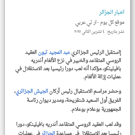
و
العن
الا
اخبار الجزائر
للمق
موقع كل يوم -
ار تي عربي
نشر بتاريخ: ٤ تشرين الثاني ٢٠٢٥
klyoum.com
إاستقبل الرئيس الجزائري
عبد المجيد تبون
العقيد
الروسي المتقاعد والخبير في نزع الألغام أندريه
بافيلينكو، مؤكدا أنه لعب دورا رئيسيا بعد الاستقلال في
عمليات إزالة الألغام.
وحضر مراسم الاستقبال رئيس أركان
الجيش الجزائري
،
الفريق أول السعيد شنقريحة، ومدير ديوان رئاسة
الجمهورية بوعلام بوعلام.
وقد لعب العقيد الروسي المتقاعد أندريه بافيلينكو، دورا
رئيسيا بعد الاستقلال في مساعدة
الجزائر
في عمليات