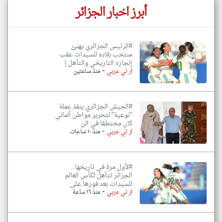
أبرز اخبار الجزائر
#الرئيس الجزائري يهنئ
منتخب بلاده للسيدات عقب
إنجازه التاريخي والتأهل إ
-
ار تي عربي
منذ ساعتين
#الجيش الجزائري ينفذ عملة
"نوعية" لتحرير مواطن ألماني
كان مختطفا في الن
-
ار تي عربي
منذ ١٠ ساعات
#لأول مرة في تاريخها..
الجزائر تتأهل لكأس العالم
للسيدات بعد فوزها على
-
ار تي عربي
منذ ١٦ ساعة