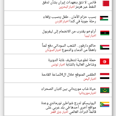
فانس: لا نثق بتعهدات إيران بشأن تدفق
النفط عبر هرمز
اخبار البحرين
بسبب حزام الأمان.. طفل يتسبب بإلغاء
رحلة جوية في كندا
اخبار الاردن
أراوخو يقترب من الانضمام إلى ليفربول
اخبار ليبيا
حاكم دارفور.. الشعب السوداني دفع ثمناً
باهظاً من الدماء والدموع
اخبار السودان
حملة تطوعية لتنظيف غابة الدويرة
وشاطئ العالية بالشابة
اخبار تونس
الطقس المتوقع خلال ال24ساعة القادمة
اخبار اليمن
حياة شاب موريتاني بين كثبان الصحراء
اخبار موريتانيا
اليونيسكو تدرج شواطئ نورماندي وعدة
مواقع أخرى أحدها في بلد عربي على
قائمة التراث العالمي
اخبار جزر القمر