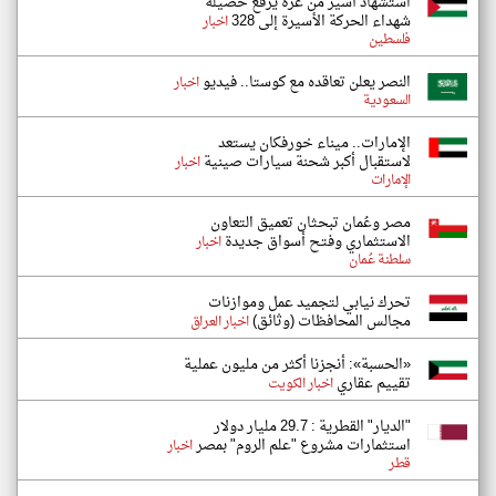
استشهاد أسير من غزة يرفع حصيلة
شهداء الحركة الأسيرة إلى 328
اخبار
فلسطين
النصر يعلن تعاقده مع كوستا.. فيديو
اخبار
السعودية
الإمارات.. ميناء خورفكان يستعد
لاستقبال أكبر شحنة سيارات صينية
اخبار
الإمارات
مصر وعُمان تبحثان تعميق التعاون
الاستثماري وفتح أسواق جديدة
اخبار
سلطنة عُمان
تحرك نيابي لتجميد عمل وموازنات
مجالس المحافظات (وثائق)
اخبار العراق
«الحسبة»: أنجزنا أكثر من مليون عملية
تقييم عقاري
اخبار الكويت
"الديار" القطرية : 29.7 مليار دولار
استثمارات مشروع "علم الروم" بمصر
اخبار
قطر