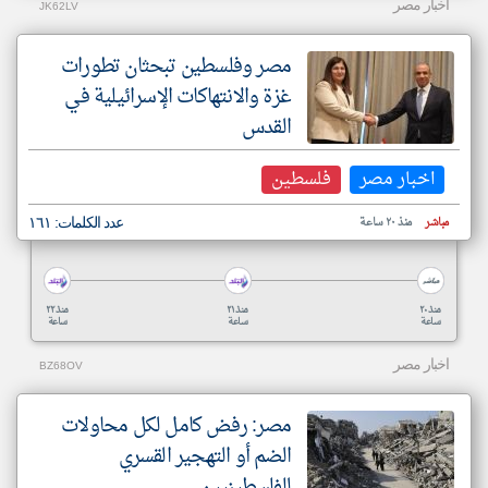
اخبار مصر
JK62LV
مصر وفلسطين تبحثان تطورات
غزة والانتهاكات الإسرائيلية في
القدس
اخبار مصر
فلسطين
مباشر
منذ ٢٠ ساعة
عدد الكلمات: ١٦١
منذ ٢٠
منذ ٢١
منذ ٢٢
ساعة
ساعة
ساعة
اخبار مصر
BZ68OV
مصر: رفض كامل لكل محاولات
الضم أو التهجير القسري
للفلسطينيين