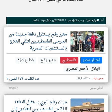
klyoum.com
أخر
اخبار مصر:
لوسيد كوزموس الـ SUV تظهر لأول مرة .. شاهد
تعبر
المقالات
الموجوده
هنا عن
معبر رفح يستقبل دفعة جديدة من
وجهة
نظر
الجرحى الفلسطينيين لتلقي العلاج
كاتبيها.
بالمستشفيات المصرية
اخبار مصر
فلسطين
معبر رفح
قطاع غزة
الهلال الأحمر المصري
صدى البلد
منذ ٥٧ دقيقة
عدد الكلمات: ١٧٦ الصور: ٢
اخبار مصر
MS19IS
ميناء رفح البري يستقبل الدفعة
الـ71 من الفلسطينيين العائدين إلى