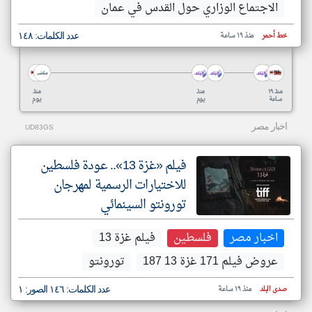
الاجتماع الوزاري حول القدس في عمان
خط أحمر
منذ ١٩ ساعة
عدد الكلمات: ١٤٨
منذ ١٩
منذ
منذ
ساعة
يوم
يوم
اخبار مصر
UD83GS
فيلم «غزة 13».. عودة فلسطين
للاختيارات الرسمية لمهرجان
تورونتو السينمائي
اخبار مصر
فلسطين
فيلم غزة 13
عروض فيلم 171 غزة 13 187
تورونتو
صدى البلد
منذ ١٩ ساعة
عدد الكلمات: ١٤٦ الصور: ١