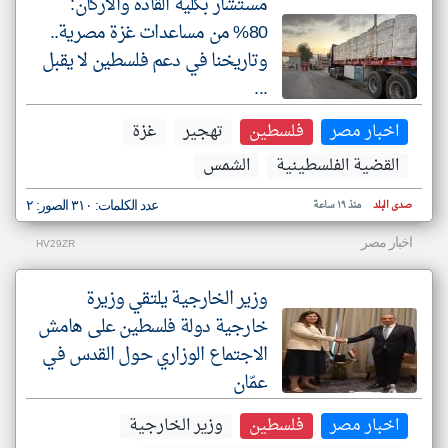
مستشار بكلية القادة والأركان:
80% من مساعدات غزة مصرية..
وتاريخنا في دعم فلسطين لا يقبل
...
اخبار مصر
فلسطين
تهجير
غزة
القضية الفلسطينية
الشمس
صدى البلد
منذ ١٩ ساعة
عدد الكلمات: ٣١٠ الصور: ٢
اخبار مصر
HV29ZR
وزير الخارجية يلتقي وزيرة
خارجية دولة فلسطين على هامش
الاجتماع الوزاري حول القدس في
عمّان
اخبار مصر
فلسطين
وزير الخارجية