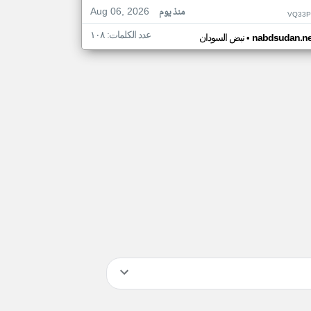
Aug 06, 2026
منذ يوم
VQ33P
عدد الكلمات: ١٠٨
•
nabdsudan.ne
نبض السودان