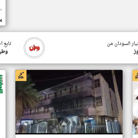
T
t
بار السودان من
تابع ا
ز
وطن 
اخبار السودان من أثير نيوز