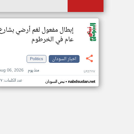
إبطال مفعول لغم أرضي بشارع
عام في الخرطوم
اخبار السودان
Politics
Aug 06, 2026
منذ يوم
LF27YV
عدد الكلمات: ٧٧
•
nabdsudan.net
نبض السودان