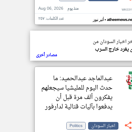
Aug 06, 2026
منذ يوم
WK03Y
عدد الكلمات: ٢٥٧
•
atheernews.ne
أثير نيوز
خر اخبار السودان من
يغرد خارج السرب
مصادر أخرى
عبدالماجد عبدالحميد: ما
حدث اليوم للمليشيا سيجعلهم
يفكرون ألف مرة قبل أن
يدفعوا بآليات قتالية لدارفور
اخبار السودان
Politics