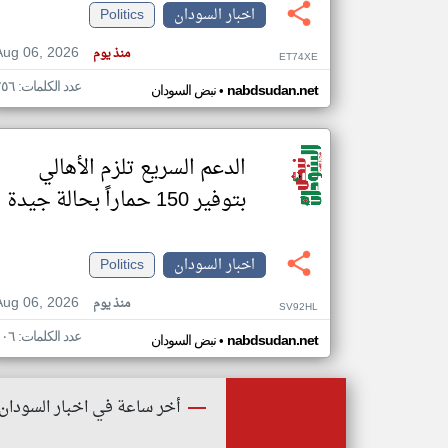
اخبار السودان
Politics
Aug 06, 2026
منذ يوم
ET74XE
عدد الكلمات: ٢٥٦
•
تعبر
nabdsudan.net
نبض السودان
المقالات
الموجوده
هنا عن
وجهة
نظر
الدعم السريع تلزم الأهالي
كاتبيها.
بتوفير 150 حماراً بحالة جيدة
اخبار السودان
Politics
Aug 06, 2026
منذ يوم
SV92HL
عدد الكلمات: ١٠٦
•
nabdsudan.net
نبض السودان
أخر ساعة في اخبار السودان