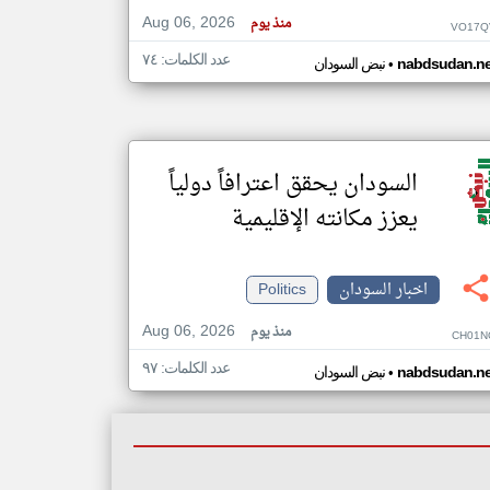
Aug 06, 2026
منذ يوم
VO17Q
عدد الكلمات: ٧٤
•
nabdsudan.ne
نبض السودان
klyoum.com
تغيير الدولة
مصادر الأخبار من السودان
اخبار السودان على مدار الساعة
أهم اخبار السودان العاجلة والمباشرة
السودان يحقق اعترافاً دولياً
يعزز مكانته الإقليمية
اخبار السودان
Politics
Aug 06, 2026
منذ يوم
CH01N
عدد الكلمات: ٩٧
•
nabdsudan.ne
نبض السودان