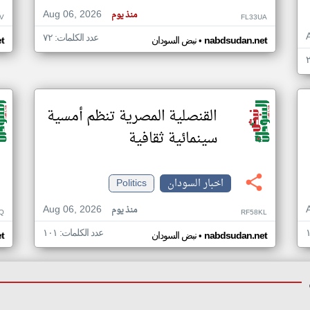
Aug 06, 2026
منذ يوم
V
FL33UA
عدد الكلمات: ٧٢
•
nabdsudan.net
نبض السودان
t
القنصلية المصرية تنظم أمسية
سينمائية ثقافية
اخبار السودان
Politics
Aug 06, 2026
منذ يوم
Q
RF58KL
عدد الكلمات: ١٠١
•
nabdsudan.net
نبض السودان
t