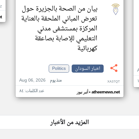
بيان من الصحة بالجزيرة حول
Z
تعرض المباني الملحقة بالعناية
t
المركزة بمستشفى مدني
التعليمي للإصابة بصاعقة
كهربائية
اخبار السودان
Politics
Aug 06, 2026
منذ يوم
XA37QT
عدد الكلمات: ٨٤
•
atheernews.net
أثير نيوز
المزيد من الأخبار