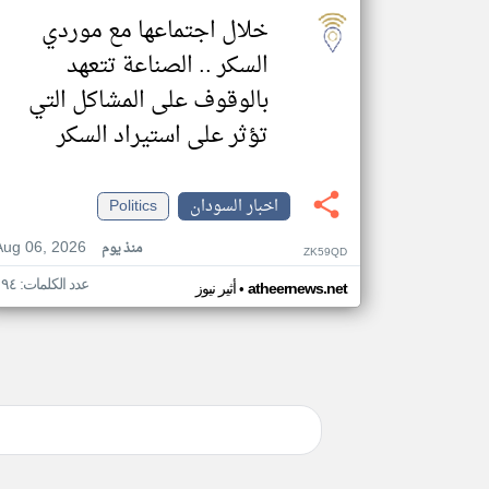
خلال اجتماعها مع موردي
السكر .. الصناعة تتعهد
بالوقوف على المشاكل التي
تؤثر على استيراد السكر
اخبار السودان
Politics
Aug 06, 2026
منذ يوم
ZK59QD
عدد الكلمات: ١٩٤
•
atheernews.net
أثير نيوز