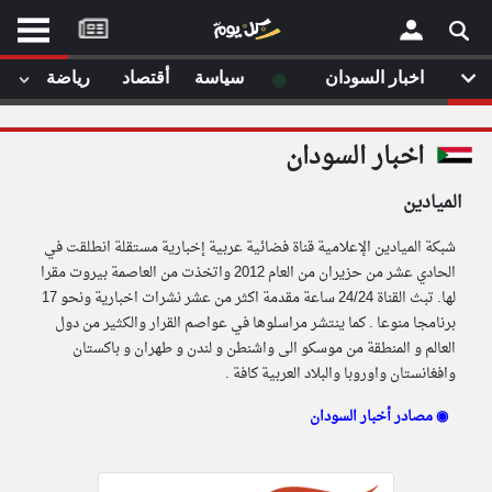
موقع
كل
يوم
◉
اخبار السودان
سياسة
أقتصاد
رياضة
لا
×
ستا
اخبار السودان
أحد
ال
الميادين
الصفحة الرئيسية
مقالات قمت
شبكة الميادين الإعلامية قناة فضائية عربية إخبارية مستقلة انطلقت في
أخر أخبار الوطن العربي
الحادي عشر من حزيران من العام 2012 واتخذت من العاصمة بيروت مقرا
لها. تبث القناة 24/24 ساعة مقدمة اكثر من عشر نشرات اخبارية ونحو 17
من نحن
إتصل بنا
برنامجا منوعا . كما ينتشر مراسلوها في عواصم القرار والكثير من دول
لم تقم بقراءة اي مقال مؤخرا
شروط الاستخدام
العالم و المنطقة من موسكو الى واشنطن و لندن و طهران و باكستان
سياسة الخصوصية
وافغانستان واوروبا والبلاد العربية كافة .
الحقوق الفكرية
مصادر أخبار السودان ◉
مصادر الأخبار
أقترح اضافة مصدر