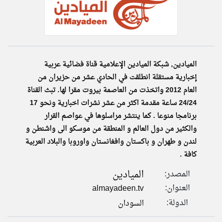
klyoum.com
تغيير الدولة
تعبر
مصادر الأخبار من السودان
المقالات
الموجوده
اخبار السودان على مدار الساعة
الميادين, شبكة الميادين الإعلامية قناة فضائية عربية
هنا عن
وجهة
نظر
أهم اخبار السودان العاجلة والمباشرة
إخبارية مستقلة انطلقت في الحادي عشر من حزيران من
كاتبيها.
العام 2012 واتخذت من العاصمة بيروت مقرا لها. تبث القناة
24/24 ساعة مقدمة اكثر من عشر نشرات اخبارية ونحو 17
برنامجا منوعا . كما ينتشر مراسلوها في عواصم القرار
والكثير من دول العالم و المنطقة من موسكو الى واشنطن و
لندن و طهران و باكستان وافغانستان واوروبا والبلاد العربية
كافة .
الميادين
المصدر:
العنوان:
almayadeen.tv
الدولة:
السودان