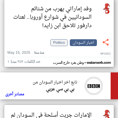
وفد إماراتي يهرب من شتائم
السودانيين في شوارع أوروبا.. لعنات
دارفور تلاحق ابن زايد!
اخبار السودان
Politics
May 15, 2025
منذ سنة
MF20EZ
عدد الكلمات: ٢٤٧ ميديا: ١
•
watanserb.com
وطن يغرد خارج السرب
تابع اخر اخبار السودان من
بي بي سي عربي
مصادر أخرى
الإمارات جربت أسلحة في السودان لم