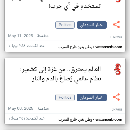
تستخدم في أي حرب!
اخبار السودان
Politics
May 11, 2025
منذ سنة
TH76WU
عدد الكلمات: ٢٤٨ ميديا: ١
•
watanserb.com
وطن يغرد خارج السرب
العالم يحترق.. من غزة إلى كشمير:
نظام عالمي يُصاغ بالدم والنار
اخبار السودان
Politics
May 08, 2025
منذ سنة
JK76UI
عدد الكلمات: ٢٤١ ميديا: ١
•
watanserb.com
وطن يغرد خارج السرب