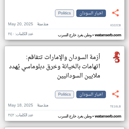
اخبار السودان
Politics
May 20, 2025
منذ سنة
IO22CB
عدد الكلمات: ٢٤٠
•
watanserb.com
وطن يغرد خارج السرب
أزمة السودان والإمارات تتفاقم:
اتهامات بالخيانة وخرق دبلوماسي يُهدد
ملايين السودانيين
اخبار السودان
Politics
May 18, 2025
منذ سنة
TE16LB
عدد الكلمات: ٢٤٢
•
watanserb.com
وطن يغرد خارج السرب