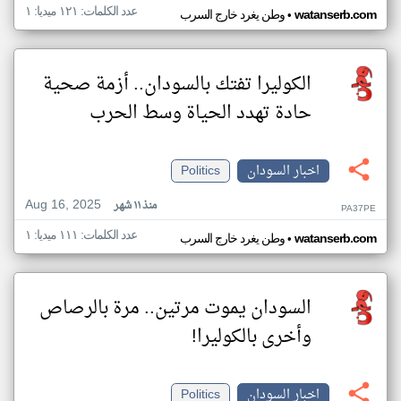
عدد الكلمات: ١٢١ ميديا: ١
•
watanserb.com
وطن يغرد خارج السرب
الكوليرا تفتك بالسودان.. أزمة صحية
حادة تهدد الحياة وسط الحرب
اخبار السودان
Politics
Aug 16, 2025
منذ ١١ شهر
PA37PE
عدد الكلمات: ١١١ ميديا: ١
•
watanserb.com
وطن يغرد خارج السرب
السودان يموت مرتين.. مرة بالرصاص
وأخرى بالكوليرا!
اخبار السودان
Politics