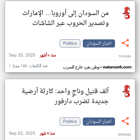
من السودان إلى أوروبا… الإمارات
وتصدير الحروب عبر الشاشات
اخبار السودان
Politics
Sep 20, 2025
منذ ١٠ أشهر
TP02MG
عدد الكلمات: ١٥٤ ميديا: ١
•
watanserb.com
وطن يغرد خارج السرب
ألف قتيل وناجٍ واحد: كارثة أرضية
جديدة تضرب دارفور
اخبار السودان
Politics
Sep 02, 2025
منذ ١١ شهر
GR84MQ