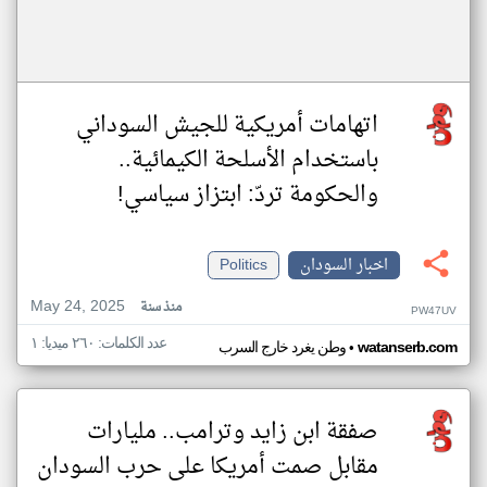
اتهامات أمريكية للجيش السوداني
باستخدام الأسلحة الكيمائية..
والحكومة تردّ: ابتزاز سياسي!
اخبار السودان
Politics
May 24, 2025
منذ سنة
PW47UV
عدد الكلمات: ٢٦٠ ميديا: ١
•
watanserb.com
وطن يغرد خارج السرب
صفقة ابن زايد وترامب.. مليارات
مقابل صمت أمريكا على حرب السودان