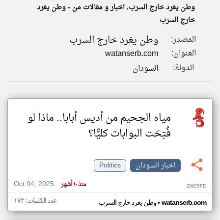
وطن يغرد خارج السرب, اخبار و مقالات من - وطن يغرد
خارج السرب
klyoum.com
تغيير الدولة
وطن يغرد خارج السرب
المصدر:
تعبر
مصادر الأخبار من السودان
المقالات
العنوان:
watanserb.com
الموجوده
اخبار السودان على مدار الساعة
هنا عن
الدولة:
السودان
وجهة
نظر
أهم اخبار السودان العاجلة والمباشرة
كاتبيها.
مياه الجحيم من أديس أبابا.. ماذا لو
فُتِحَت البوابات كليًّا؟
اخبار السودان
Politics
Oct 04, 2025
منذ ١٠ أشهر
ZW25FD
عدد الكلمات: ١٧٢
•
watanserb.com
وطن يغرد خارج السرب