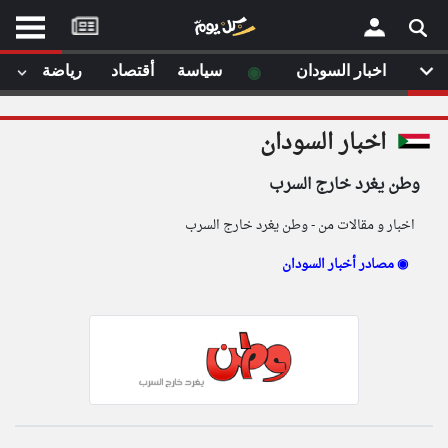
موقع
كل
يوم
◉
اخبار السودان
سياسة
أقتصاد
رياضة
لا
×
ستا
اخبار السودان
أحد
ال
وطن يغرد خارج السرب
الصفحة الرئيسية
مقالات قمت
اخبار و مقالات من - وطن يغرد خارج السرب
أخر أخبار الوطن العربي
مصادر أخبار السودان ◉
من نحن
إتصل بنا
لم تقم بقراءة اي مقال مؤخرا
شروط الاستخدام
سياسة الخصوصية
الحقوق الفكرية
مصادر الأخبار
أقترح اضافة مصدر