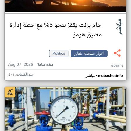
خام برنت يقفز بنحو 5% مع خطة إدارة
مضيق هرمز
اخبار سلطنة عُمان
Politics
Aug 07, 2026
منذ ١١ ساعة
GD45TN
عدد الكلمات: ٤٠١
•
mubasher.info
مباشر