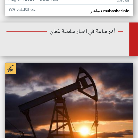
QJ80WE
عدد الكلمات: ٣٤٩
•
mubasher.info
مباشر
أخر ساعة في اخبار سلطنة عُمان