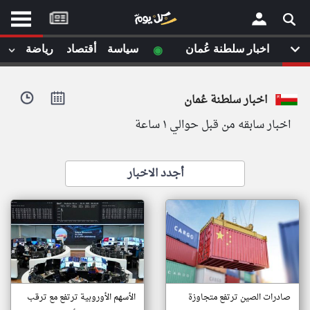
موقع
كل
يوم
◉
اخبار سلطنة عُمان
سياسة
أقتصاد
رياضة
لا
×
ستا
اخبار سلطنة عُمان
أحد
ال
اخبار سابقه من قبل حوالي ١ ساعة
الصفحة الرئيسية
مقالات قمت
أخر أخبار الوطن العربي
أجدد الاخبار
من نحن
إتصل بنا
لم تقم بقراءة اي مقال مؤخرا
شروط الاستخدام
سياسة الخصوصية
الحقوق الفكرية
مصادر الأخبار
أقترح اضافة مصدر
صادرات الصين ترتفع متجاوزة
الأسهم الأوروبية ترتفع مع ترقب