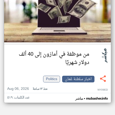
من موظفة في أمازون إلى 40 ألف
دولار شهريًا
اخبار سلطنة عُمان
Politics
Aug 06, 2026
منذ ١٣ ساعة
NY09ED
عدد الكلمات: ٥١٩
•
mubasher.info
مباشر