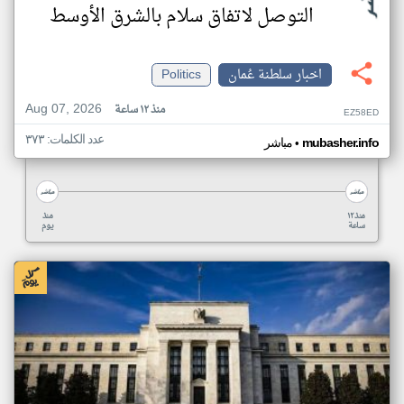
التوصل لاتفاق سلام بالشرق الأوسط
اخبار سلطنة عُمان
Politics
Aug 07, 2026
منذ ١٢ ساعة
EZ58ED
عدد الكلمات: ٣٧٣
•
mubasher.info
مباشر
منذ ١٢
منذ
ساعة
يوم