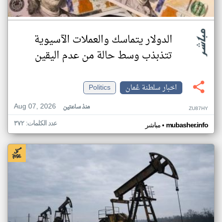
الدولار يتماسك والعملات الآسيوية
تتذبذب وسط حالة من عدم اليقين
اخبار سلطنة عُمان
Politics
Aug 07, 2026
منذ ساعتين
ZU87HY
عدد الكلمات: ٣٧٢
•
mubasher.info
مباشر