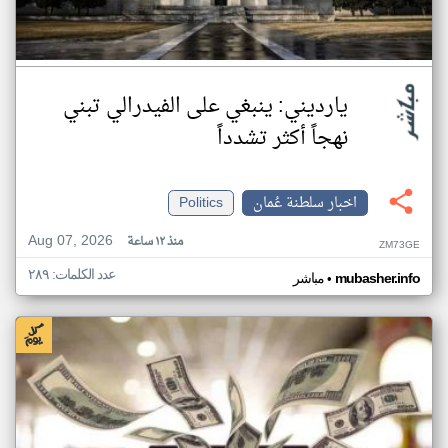
يارديني: ينبغي على الفيدرالي تبني
نهجاً أكثر تشدداً
اخبار سلطنة عُمان
Politics
Aug 07, 2026
منذ ١٢ ساعة
ZM73GE
عدد الكلمات: ٢٨٩
•
mubasher.info
مباشر