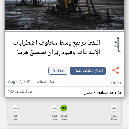
النفط يرتفع وسط مخاوف اضطرابات
الإمدادات وقيود إيران بمضيق هرمز
اخبار سلطنة عُمان
Politics
Aug 07, 2026
منذ ٣ ساعات
DJ86DO
عدد الكلمات: ٢٥٨
•
mubasher.info
مباشر
منذ ٣
منذ ١٦
منذ ١٨
منذ
ساعات
ساعة
ساعة
يوم