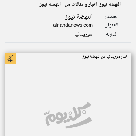
النهضة نيوز, اخبار و مقالات من - النهضة نيوز
النهضة نيوز
المصدر:
klyoum.com
تغيير الدولة
العنوان:
alnahdanews.com
تعبر
مصادر الأخبار من موريتانيا
المقالات
الدولة:
موريتانيا
الموجوده
اخبار موريتانيا على مدار الساعة
هنا عن
وجهة
نظر
أهم اخبار موريتانيا العاجلة والمباشرة
كاتبيها.
اخبار موريتانيا من النهضة نيوز