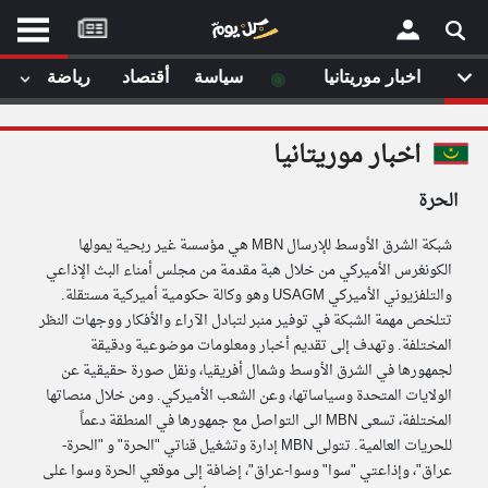
موقع
كل
يوم
◉
اخبار موريتانيا
سياسة
أقتصاد
رياضة
لا
×
ستا
اخبار موريتانيا
أحد
ال
الحرة
الصفحة الرئيسية
مقالات قمت
شبكة الشرق الأوسط للإرسال MBN هي مؤسسة غير ربحية يمولها
أخر أخبار الوطن العربي
الكونغرس الأميركي من خلال هبة مقدمة من مجلس أمناء البث الإذاعي
والتلفزيوني الأميركي USAGM وهو وكالة حكومية أميركية مستقلة.
من نحن
إتصل بنا
تتلخص مهمة الشبكة في توفير منبر لتبادل الآراء والأفكار ووجهات النظر
لم تقم بقراءة اي مقال مؤخرا
شروط الاستخدام
المختلفة. وتهدف إلى تقديم أخبار ومعلومات موضوعية ودقيقة
سياسة الخصوصية
لجمهورها في الشرق الأوسط وشمال أفريقيا، ونقل صورة حقيقية عن
الحقوق الفكرية
الولايات المتحدة وسياساتها، وعن الشعب الأميركي. ومن خلال منصاتها
مصادر الأخبار
المختلفة، تسعى MBN الى التواصل مع جمهورها في المنطقة دعماً
للحريات العالمية. تتولى MBN إدارة وتشغيل قناتي "الحرة" و "الحرة-
أقترح اضافة مصدر
عراق"، وإذاعتي "سوا" وسوا-عراق"، إضافة إلى موقعي الحرة وسوا على