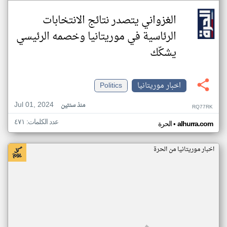
الغزواني يتصدر نتائج الانتخابات
الرئاسية في موريتانيا وخصمه الرئيسي
يشكّك
اخبار موريتانيا
Politics
Jul 01, 2024
منذ سنتين
RQ77RK
عدد الكلمات: ٤٧١
•
alhurra.com
الحرة
اخبار موريتانيا من الحرة