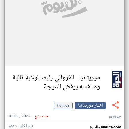
موريتانيا.. الغزواني رئيسا لولاية ثانية
ومنافسه يرفض النتيجة
اخبار موريتانيا
Politics
Jul 01, 2024
منذ سنتين
KU22WZ
عدد الكلمات: ١٨٨
•
alhurra.com
الحرة