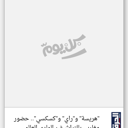
"هريسة" و"راي" و"كسكسي".. حضور