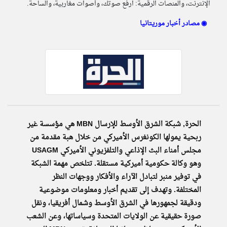
الإنترنت، والمنصات الرقمية: ارفع صوتك، وأصوات مغاربية، والساحة.
مصادر أخبار موريتانيا ◉
klyoum.com
تغيير الدولة
تعبر
مصادر الأخبار من موريتانيا
المقالات
الموجوده
اخبار موريتانيا على مدار الساعة
هنا عن
وجهة
نظر
أهم اخبار موريتانيا العاجلة والمباشرة
كاتبيها.
الحرة, شبكة الشرق الأوسط للإرسال MBN هي مؤسسة غير
ربحية يمولها الكونغرس الأميركي من خلال هبة مقدمة من
مجلس أمناء البث الإذاعي والتلفزيوني الأميركي USAGM
وهو وكالة حكومية أميركية مستقلة. تتلخص مهمة الشبكة
في توفير منبر لتبادل الآراء والأفكار ووجهات النظر
المختلفة. وتهدف إلى تقديم أخبار ومعلومات موضوعية
ودقيقة لجمهورها في الشرق الأوسط وشمال أفريقيا، ونقل
صورة حقيقية عن الولايات المتحدة وسياساتها، وعن الشعب