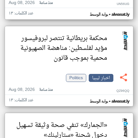
Aug 08, 2026
منذ ساعة
UN56UG
عدد الكلمات: ١٣
•
alwasat.ly
بوابة الوسط
محكمة بريطانية تنتصر لبروفيسور
مؤيد لفلسطين: مناهضة الصهيونية
محمية بموجب قانون
اخبار ليبيا
Politics
Aug 08, 2026
منذ ساعة
QZ96QQ
عدد الكلمات: ١٣
•
alwasat.ly
بوابة الوسط
«الجمارك» تنفي صحة وثيقة تسهيل
دخول شحنة «ستارلينك»