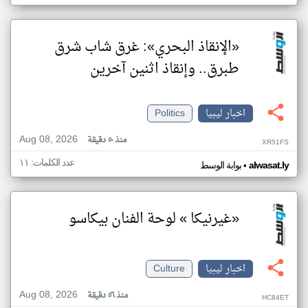
«الإنقاذ البحري»: غرق شاب شرق
طبرق.. وإنقاذ اثنين آخرين
اخبار ليبيا
Politics
Aug 08, 2026
منذ ٥٠ دقيقة
XR51FS
عدد الكلمات: ١١
•
alwasat.ly
بوابة الوسط
«غيرنيكا » لوحة الفنان بيكاسو
اخبار ليبيا
Culture
Aug 08, 2026
منذ ٥٦ دقيقة
HC84ET