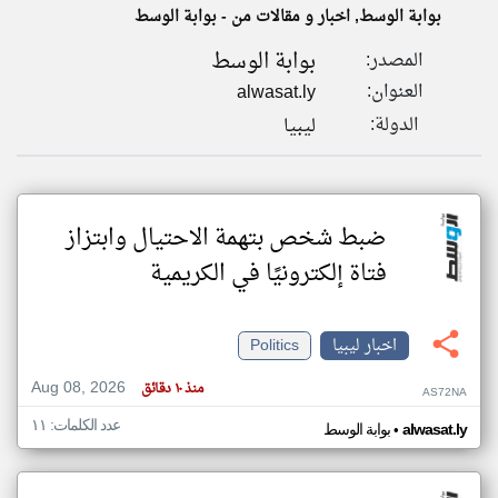
بوابة الوسط, اخبار و مقالات من - بوابة الوسط
بوابة الوسط
المصدر:
klyoum.com
تغيير الدولة
العنوان:
alwasat.ly
تعبر
مصادر الأخبار من ليبيا
المقالات
الدولة:
ليبيا
الموجوده
اخبار ليبيا على مدار الساعة
هنا عن
وجهة
نظر
أهم اخبار ليبيا العاجلة والمباشرة
كاتبيها.
ضبط شخص بتهمة الاحتيال وابتزاز
فتاة إلكترونيًا في الكريمية
اخبار ليبيا
Politics
Aug 08, 2026
منذ ١٠ دقائق
AS72NA
عدد الكلمات: ١١
•
alwasat.ly
بوابة الوسط