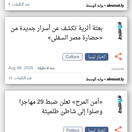
عدد الكلمات: ٧
•
alwasat.ly
بوابة الوسط
بعثة أثرية تكشف عن أسرار جديدة من
«حضارة مصر السفلى»
اخبار ليبيا
Culture
Aug 08, 2026
منذ ٥٥ دقيقة
OV91HR
عدد الكلمات: ١٢
•
alwasat.ly
بوابة الوسط
«أمن المرج» تعلن ضبط 29 مهاجرا
وصلوا إلى شاطئ طلميثة
اخبار ليبيا
Politics