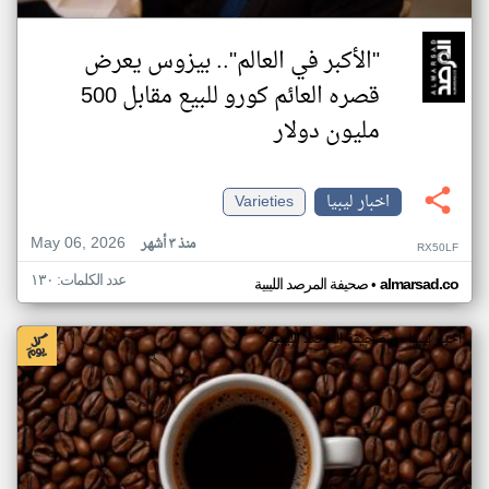
"الأكبر في العالم".. بيزوس يعرض
قصره العائم كورو للبيع مقابل 500
مليون دولار
اخبار ليبيا
Varieties
May 06, 2026
منذ ٣ أشهر
RX50LF
عدد الكلمات: ١٣٠
•
almarsad.co
صحيفة المرصد الليبية
اخبار ليبيا من صحيفة المرصد الليبية