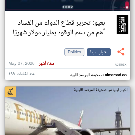
بعيو: تحرير قطاع الدواء من الفساد
أهم من دعم الوقود بمليار دولار شهريًا
اخبار ليبيا
Politics
May 07, 2026
منذ ٣ أشهر
AJ45GX
عدد الكلمات: ١٩٩
•
almarsad.co
صحيفة المرصد الليبية
اخبار ليبيا من صحيفة المرصد الليبية