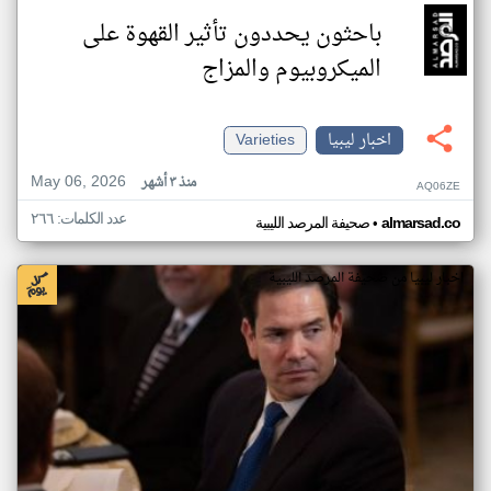
باحثون يحددون تأثير القهوة على
الميكروبيوم والمزاج
اخبار ليبيا
Varieties
May 06, 2026
منذ ٣ أشهر
AQ06ZE
عدد الكلمات: ٢٦٦
•
almarsad.co
صحيفة المرصد الليبية
اخبار ليبيا من صحيفة المرصد الليبية