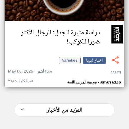
دراسة مثيرة للجدل: الرجال اﻷكثر
ضررا للكوكب!
اخبار ليبيا
Varieties
May 06, 2026
منذ ٣ أشهر
CA84YI
عدد الكلمات: ٣٦٨
•
almarsad.co
صحيفة المرصد الليبية
المزيد من الأخبار