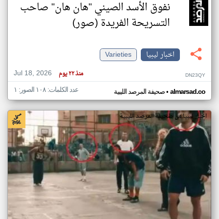
نفوق الأسد الصيني "هان هان" صاحب
التسريحة الفريدة (صور)
اخبار ليبيا
Varieties
Jul 18, 2026
منذ ٢٢ يوم
DN23QY
عدد الكلمات: ١٠٨ الصور: ١
•
almarsad.co
صحيفة المرصد الليبية
اخبار ليبيا من صحيفة المرصد الليبية