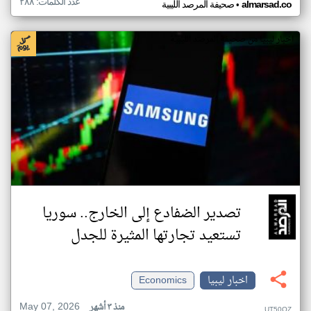
عدد الكلمات: ٢٨٨
•
almarsad.co
صحيفة المرصد الليبية
اخبار ليبيا من صحيفة المرصد الليبية
تصدير الضفادع إلى الخارج.. سوريا
تستعيد تجارتها المثيرة للجدل
اخبار ليبيا
Economics
May 07, 2026
منذ ٣ أشهر
UT50OZ