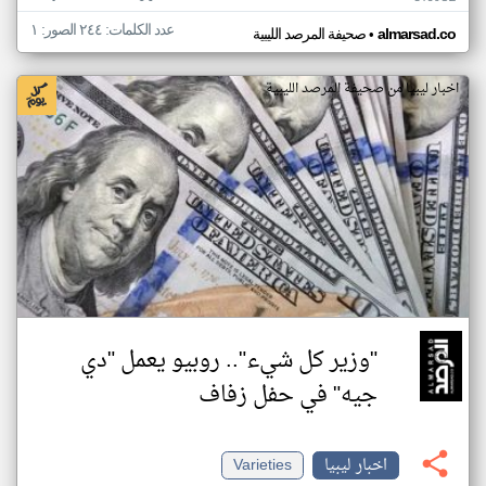
عدد الكلمات: ٢٤٤ الصور: ١
•
almarsad.co
صحيفة المرصد الليبية
اخبار ليبيا من صحيفة المرصد الليبية
"وزير كل شيء".. روبيو يعمل "دي
جيه" في حفل زفاف
اخبار ليبيا
Varieties