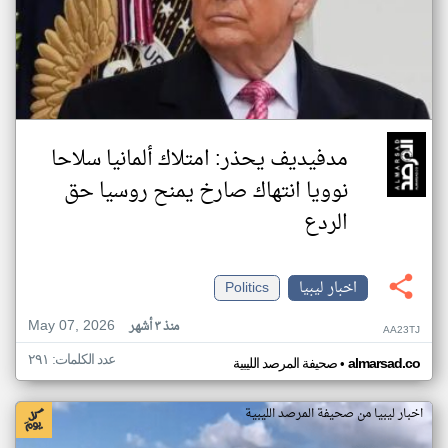
مدفيديف يحذر: امتلاك ألمانيا سلاحا
نوويا انتهاك صارخ يمنح روسيا حق
الردع
اخبار ليبيا
Politics
May 07, 2026
منذ ٣ أشهر
AA23TJ
عدد الكلمات: ٢٩١
•
almarsad.co
صحيفة المرصد الليبية
اخبار ليبيا من صحيفة المرصد الليبية