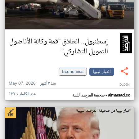
إسطنبول.. انطلاق "قمة وكالة الأناضول
للتمويل التشاركي"
اخبار ليبيا
Economics
May 07, 2026
منذ ٣ أشهر
DL99NI
عدد الكلمات: ١٣٧
•
almarsad.co
صحيفة المرصد الليبية
اخبار ليبيا من صحيفة المرصد الليبية