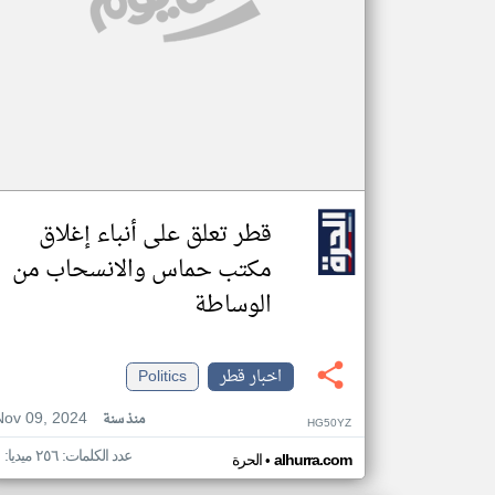
قطر تعلق على أنباء إغلاق
مكتب حماس والانسحاب من
الوساطة
اخبار قطر
Politics
Nov 09, 2024
منذ سنة
HG50YZ
عدد الكلمات: ٢٥٦ ميديا: ١
•
alhurra.com
الحرة