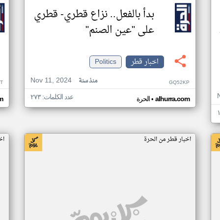
بدأ بالفعل.. نزاع قطري- قطري
على "عين الصنم"
اخبار قطر
Politics
Nov 11, 2024
منذ سنة
T
GQ52KP
عدد الكلمات: ٢٧٣
•
alhurra.com
الحرة
m
اخبار قطر من الحرة
اخ