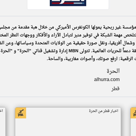
 شبكة الشرق الأوسط للإرسال MBN هي مؤسسة غير ربحية يمولها الكونغرس الأميركي من خلال هبة مقدم
. تتلخص مهمة الشبكة في توفير منبر لتبادل الآراء والأفكار ووجهات النظر الم
مال أفريقيا، ونقل صورة حقيقية عن الولايات المتحدة وسياساتها، وعن الشع
تسعى MBN الى التواصل مع جمهورها في المنطقة دعماً للحريات العالمية. تتول
 الرقمية: ارفع صوتك، وأصوات مغاربية، والساحة.
الحرة
alhurra.com
قطر
اخبار قطر من الحرة
اخ