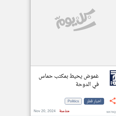
غموض يحيط بمكتب حماس
في الدوحة
اخبار قطر
Politics
Nov 20, 2024
منذ سنة
WX78Q