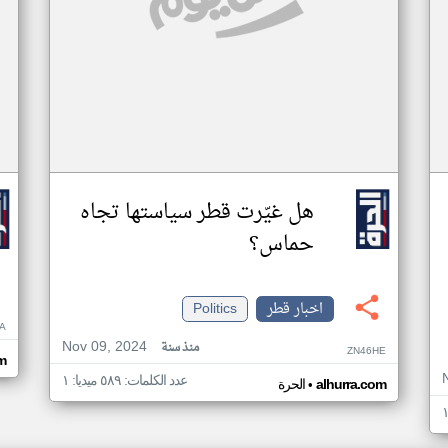
هل غيّرت قطر سياستها تجاه
حماس؟
اخبار قطر
Politics
A
Nov 09, 2024
منذ سنة
ZN46HE
m
عدد الكلمات: ٥٨٩ ميديا: ١
•
alhurra.com
الحرة