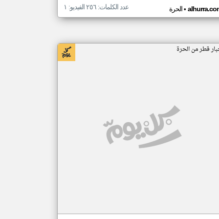
عدد الكلمات: ٢٥٦ الفيديو: ١
•
alhurra.co
الحرة
بار قطر من الحرة