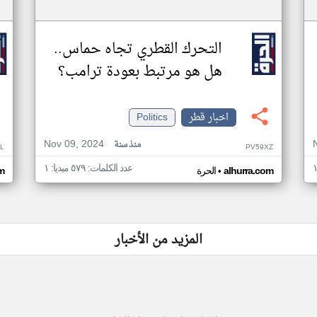
التحرك القطري تجاه حماس..
هل هو مرتبط بعودة ترامب؟
اخبار قطر
Politics
Nov 09, 2024
منذ سنة
L
PV59XZ
عدد الكلمات: ٥٧٩ ميديا: ١
•
alhurra.com
الحرة
m
المزيد من الأخبار