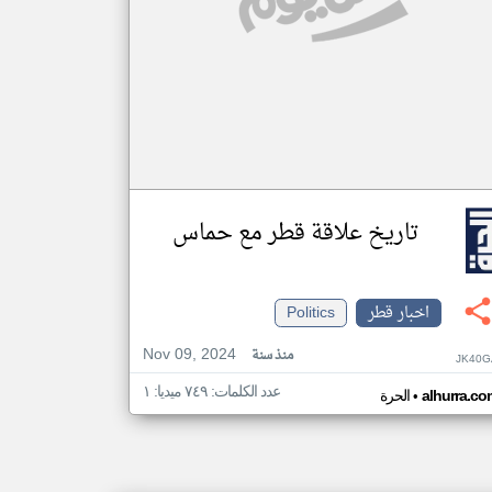
تاريخ علاقة قطر مع حماس
اخبار قطر
Politics
Nov 09, 2024
منذ سنة
JK40G
عدد الكلمات: ٧٤٩ ميديا: ١
•
alhurra.co
الحرة