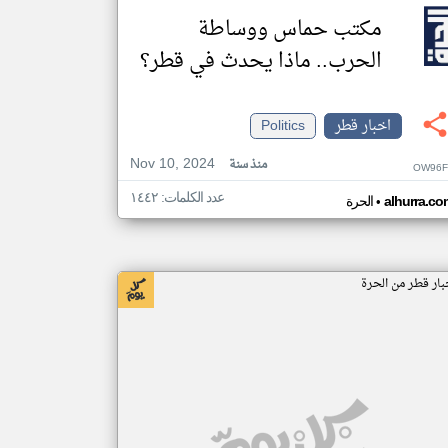
مكتب حماس ووساطة
الحرب.. ماذا يحدث في قطر؟
اخبار قطر
Politics
Nov 10, 2024
منذ سنة
OW96F
عدد الكلمات: ١٤٤٢
•
alhurra.co
الحرة
بار قطر من الحرة