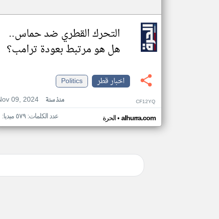
التحرك القطري ضد حماس..
هل هو مرتبط بعودة ترامب؟
اخبار قطر
Politics
Nov 09, 2024
منذ سنة
CF12YQ
عدد الكلمات: ٥٧٩ ميديا: ١
•
alhurra.com
الحرة