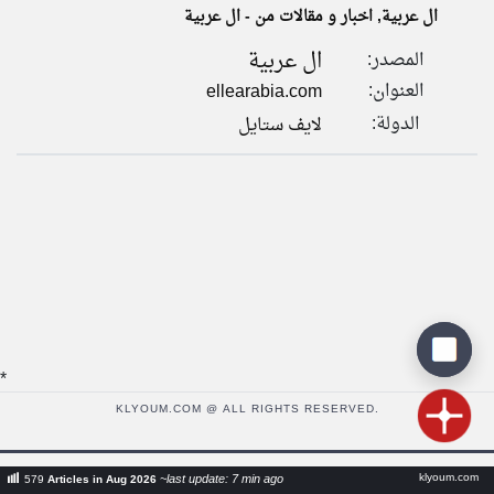
ال عربية, اخبار و مقالات من - ال عربية
ال عربية
المصدر:
klyoum.com
تغيير الدولة
العنوان:
ellearabia.com
تعبر
مصادر الأخبار من لايف ستايل
المقالات
الدولة:
لايف ستايل
الموجوده
لايف ستايل على مدار الساعة
هنا عن
وجهة
نظر
كاتبيها.
*
KLYOUM.COM @ ALL RIGHTS RESERVED.
klyoum.com
~last update: 7 min ago
579
Articles in Aug 2026