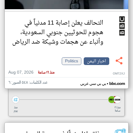
التحالف يعلن إصابة 11 مدنياً في
هجوم للحوثيين جنوبي السعودية،
وأنباء عن هجمات وشيكة ضد الرياض
اخبار اليمن
Politics
Aug 07, 2026
منذ ١٦ ساعة
OM72XJ
عدد الكلمات: ٥٤٨ الصور: ٦
•
bbc.com
بي بي سي عربي
منذ ١٦
منذ
ساعة
يوم