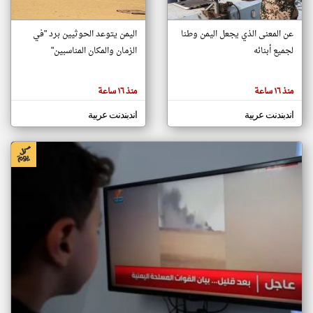
عن المعنى الذي يجعل اليمن وطنا
اليمن يتوعد الحوثيين برد "في
klyoum.com
لجميع أبنائه
تغيير الدولة
الزمان والمكان المناسبين"
تعبر
مصادر الأخبار من اليمن
المقالات
الموجوده
اخبار اليمن على مدار الساعة
هنا عن
منذ ١٦ ساعة
منذ ١٦ ساعة
وجهة
نظر
أهم اخبار اليمن العاجلة والمباشرة
كاتبيها.
اندبندنت عربية
اندبندنت عربية