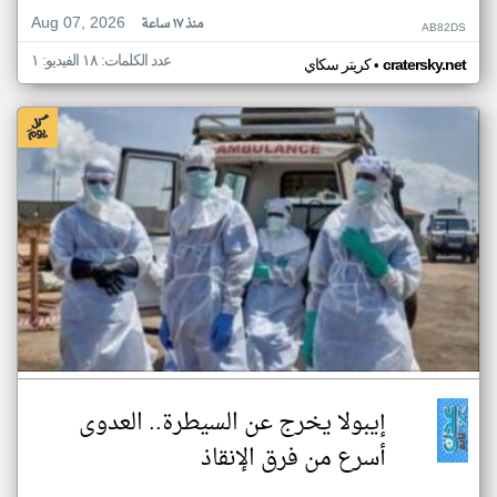
Aug 07, 2026
منذ ١٧ ساعة
AB82DS
عدد الكلمات: ١٨ الفيديو: ١
•
cratersky.net
كريتر سكاي
إيبولا يخرج عن السيطرة.. العدوى
أسرع من فرق الإنقاذ