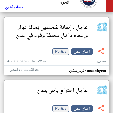
الحرة
مصادر أخرى
عاجل.. إصابة شخصين بحالة دوار
وإغماء داخل محطة وقود في عدن
اخبار اليمن
Politics
Aug 07, 2026
منذ ١٧ ساعة
JW32FT
عدد الكلمات: ٧٥ الفيديو: ١
•
cratersky.net
كريتر سكاي
عاجل:احتراق باص بعدن
اخبار اليمن
Politics