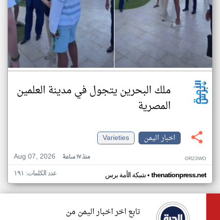
ملك البحرين يتجول في مدينة العلمين
المصرية
اخبار اليمن
Varieties
Aug 07, 2026
منذ ١٧ ساعة
OR23WO
عدد الكلمات: ١٩١
•
thenationpress.net
شبكة الأمة برس
تابع اخر اخبار اليمن من