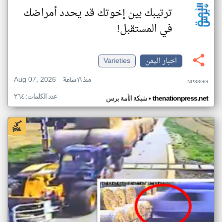
ترتيبك بين إخوتك قد يحدد أمراضك
في المستقبل!
اخبار اليمن
Varieties
Aug 07, 2026
منذ ١٦ ساعة
NP33GG
عدد الكلمات: ٢٦٤
•
thenationpress.net
شبكة الأمة برس