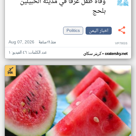
وفاة طفل غرقًا في مدينة الحبيلين
بلحج
اخبار اليمن
Politics
Aug 07, 2026
منذ ١٦ ساعة
VP78GS
عدد الكلمات: ٤٦ الفيديو: ١
•
cratersky.net
كريتر سكاي