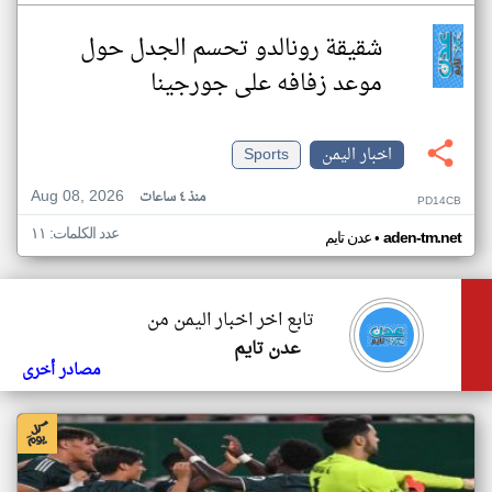
شقيقة رونالدو تحسم الجدل حول
موعد زفافه على جورجينا
اخبار اليمن
Sports
Aug 08, 2026
منذ ٤ ساعات
PD14CB
عدد الكلمات: ١١
•
aden-tm.net
عدن تايم
تابع اخر اخبار اليمن من
عدن تايم
مصادر أخرى