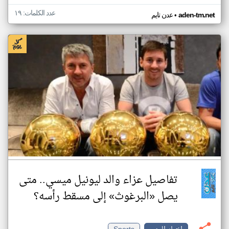
عدد الكلمات: ١٩
•
aden-tm.net
عدن تايم
تفاصيل عزاء والد ليونيل ميسي.. متى
يصل «البرغوث» إلى مسقط رأسه؟