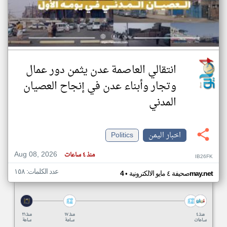
انتقالي العاصمة عدن يثمن دور عمال
وتجار وأبناء عدن في إنجاح العصيان
المدني
اخبار اليمن
Politics
Aug 08, 2026
منذ ٤ ساعات
IB26FK
عدد الكلمات: ١٥٨
•
4may.net
صحيفة ٤ مايو الالكترونية
منذ ٤
منذ ١٧
منذ ٢١
ساعات
ساعة
ساعة