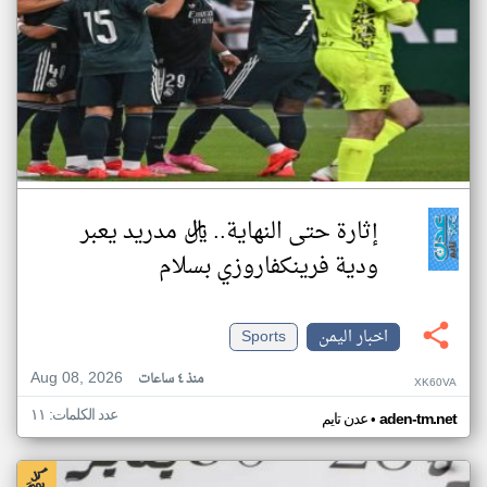
إثارة حتى النهاية.. ريال مدريد يعبر
ودية فرينكفاروزي بسلام
اخبار اليمن
Sports
Aug 08, 2026
منذ ٤ ساعات
XK60VA
عدد الكلمات: ١١
•
aden-tm.net
عدن تايم