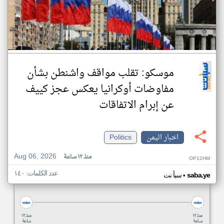
موسكو: تقلب مواقف واشنطن بشأن
مفاوضات أوكرانيا يعكس عجز كييف
عن إبرام الاتفاقات
اخبار اليمن
Politics
Aug 06, 2026
منذ ١٢ ساعة
OP12HM
عدد الكلمات: ١٤٠
•
saba.ye
سبأ نت
منذ ١٢
منذ ١٢
ساعة
ساعة