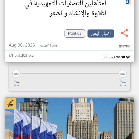
المتأهلين للتصفيات التمهيدية في
التلاوة والإنشاد والشعر
اخبار اليمن
Politics
Aug 06, 2026
منذ ١٢ ساعة
JP57FM
عدد الكلمات: ٨٦
•
saba.ye
سبأ نت
منذ ١٢
منذ ١٢
ساعة
ساعة