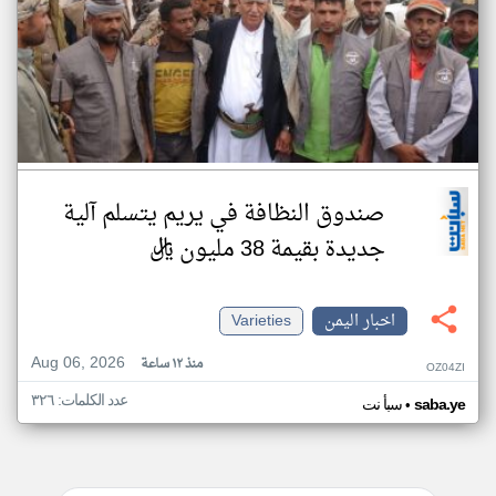
صندوق النظافة في يريم يتسلم آلية
جديدة بقيمة 38 مليون ريال
اخبار اليمن
Varieties
Aug 06, 2026
منذ ١٢ ساعة
OZ04ZI
عدد الكلمات: ٣٢٦
•
saba.ye
سبأ نت