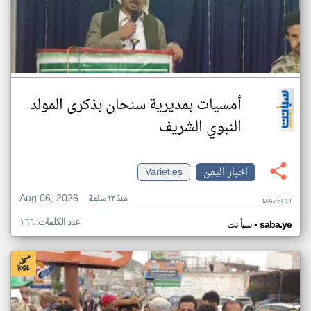
أمسيات بمديرية سنحان بذكرى المولد
النبوي الشريف
اخبار اليمن
Varieties
Aug 06, 2026
منذ ١٢ ساعة
MA76CO
عدد الكلمات: ١٦٦
•
saba.ye
سبأ نت