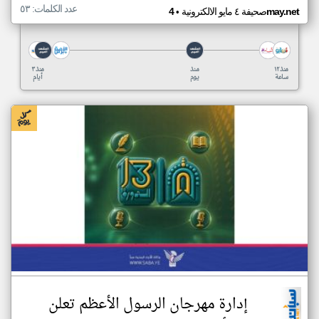
عدد الكلمات: ٥٣
•
4may.net
صحيفة ٤ مايو الالكترونية
منذ ١٢
منذ
منذ ٣
ساعة
يوم
أيام
إدارة مهرجان الرسول الأعظم تعلن