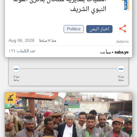
النبوي الشريف
اخبار اليمن
Politics
Aug 06, 2026
منذ ١٢ ساعة
ZM58YN
عدد الكلمات: ١٦٦
•
saba.ye
سبأ نت
منذ ١٢
منذ ١٢
ساعة
ساعة