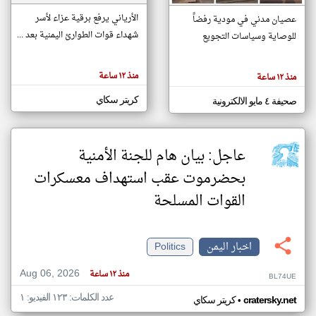
الأرياني يرفع برقية عزاء لأسر
عصيان مدني في مودية رفضاً
شهداء قوات الطوارئ اليمنية بعد ...
للوصاية وسياسات التجويع
klyoum.com
تغيير الدولة
تعبر
مصادر الأخبار من اليمن
المقالات
منذ ١٢ ساعة
منذ ١٢ ساعة
الموجوده
اخبار اليمن على مدار الساعة
هنا عن
وجهة
كريتر سكاي
صحيفة ٤ مايو الالكترونية
نظر
أهم اخبار اليمن العاجلة والمباشرة
كاتبيها.
عاجل: بيان هام للجنة الأمنية
بحضرموت عقب استهداف معسكرات
القوات المسلحة
اخبار اليمن
Politics
Aug 06, 2026
منذ ١٢ ساعة
BL74UE
عدد الكلمات: ١٢٣ الفيديو: ١
•
cratersky.net
كريتر سكاي