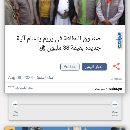
صندوق النظافة في يريم يتسلم آلية
جديدة بقيمة 38 مليون ريال
اخبار اليمن
Politics
Aug 06, 2026
منذ ١٢ ساعة
JH58DS
عدد الكلمات: ٣٢٦
•
saba.ye
سبأ نت
منذ ١٢
منذ ١٢
ساعة
ساعة