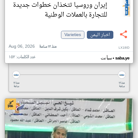
إيران وروسيا تتخذان خطوات جديدة
للتجارة بالعملات الوطنية
اخبار اليمن
Varieties
Aug 06, 2026
منذ ١٢ ساعة
LX18ID
عدد الكلمات: ١٥٢
•
saba.ye
سبأ نت
منذ ١٢
منذ ١٢
ساعة
ساعة