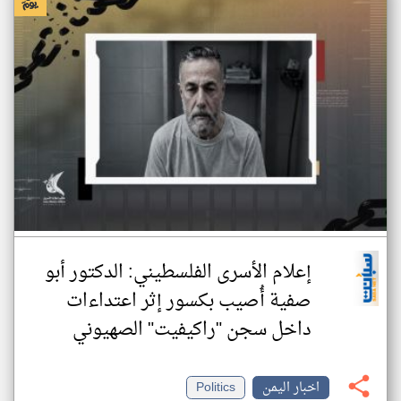
إعلام الأسرى الفلسطيني: الدكتور أبو
صفية أُصيب بكسور إثر اعتداءات
داخل سجن "راكيفيت" الصهيوني
اخبار اليمن
Politics