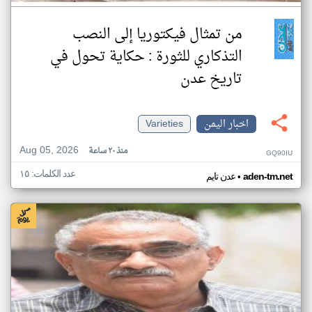
من تمثال فيكتوريا إلى النصب
التذكاري للثورة : حكاية تحول في
تاريخ عدن
اخبار اليمن
Varieties
Aug 05, 2026
منذ ٢٠ ساعة
GQ90IU
عدد الكلمات: ١٥
•
aden-tm.net
عدن تايم