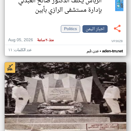
الرباش يكلف الدكتور صالح العبدلي
بإدارة مستشفى الرازي بأبين
اخبار اليمن
Politics
Aug 05, 2026
منذ ٢٠ ساعة
VP36ZB
عدد الكلمات: ١١
•
aden-tm.net
عدن تايم