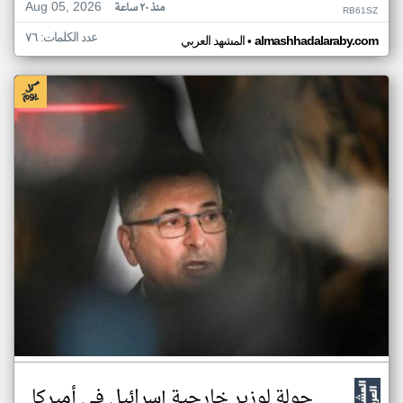
Aug 05, 2026
منذ ٢٠ ساعة
RB61SZ
عدد الكلمات: ٧٦
•
almashhadalaraby.com
المشهد العربي
جولة لوزير خارجية إسرائيل في أميركا