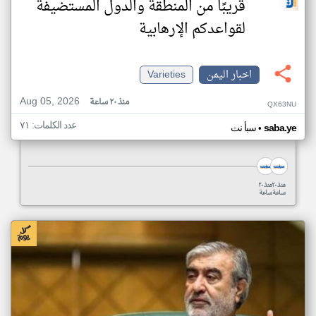
قريبًا من المنطقة والدول المستضيفة
لقواعدكم الإرهابية
اخبار اليمن
Varieties
Aug 05, 2026
منذ ٢٠ ساعة
QX63NU
عدد الكلمات: ٧١
•
saba.ye
سبأ نت
منذ ٢٠
منذ ٢٠
ساعة
ساعة