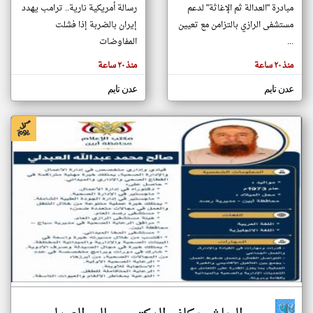
مبادرة "العدالة ثم الإغاثة" لدعم
رسالة أمريكية نارية.. ترامب يهدد
مستشفى الرازي بالتزامن مع تعيين
إيران بالضربة إذا فشلت
...
المفاوضات
klyoum.com
تغيير الدولة
تعبر
منذ ٢٠ ساعة
منذ ٢٠ ساعة
مصادر الأخبار من اليمن
المقالات
الموجوده
اخبار اليمن على مدار الساعة
هنا عن
عدن تايم
عدن تايم
وجهة
نظر
أهم اخبار اليمن العاجلة والمباشرة
كاتبيها.