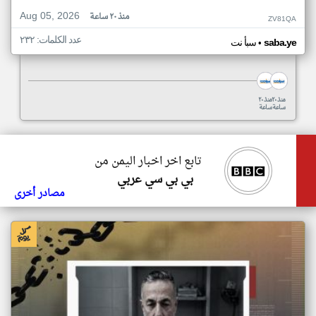
Aug 05, 2026
منذ ٢٠ ساعة
ZV81QA
عدد الكلمات: ٢٣٢
•
saba.ye
سبأ نت
منذ ٢٠
منذ ٢٠
ساعة
ساعة
تابع اخر اخبار اليمن من
بي بي سي عربي
مصادر أخرى