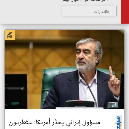
#الإمارات
مسؤول إيراني يحذّر أمريكا: ستُطردون