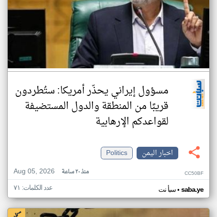
مسؤول إيراني يحذّر أمريكا: ستُطردون
قريبًا من المنطقة والدول المستضيفة
لقواعدكم الإرهابية
اخبار اليمن
Politics
Aug 05, 2026
منذ ٢٠ ساعة
CC50BF
عدد الكلمات: ٧١
•
saba.ye
سبأ نت