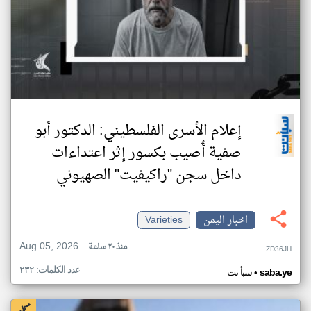
إعلام الأسرى الفلسطيني: الدكتور أبو
صفية أُصيب بكسور إثر اعتداءات
داخل سجن "راكيفيت" الصهيوني
اخبار اليمن
Varieties
Aug 05, 2026
منذ ٢٠ ساعة
ZD36JH
عدد الكلمات: ٢٣٢
•
saba.ye
سبأ نت