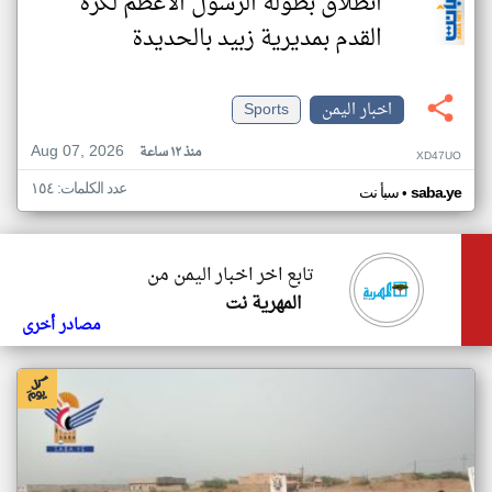
انطلاق بطولة الرسول الأعظم لكرة
القدم بمديرية زبيد بالحديدة
اخبار اليمن
Sports
Aug 07, 2026
منذ ١٢ ساعة
XD47UO
عدد الكلمات: ١٥٤
•
saba.ye
سبأ نت
تابع اخر اخبار اليمن من
المهرية نت
مصادر أخرى