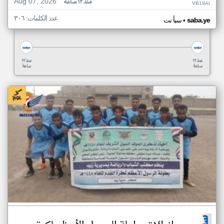
Aug 07, 2026
منذ ١٢ ساعة
VB19AI
عدد الكلمات: ٣٠٦
•
saba.ye
سبأ نت
منذ ١٢
منذ ١٢
ساعة
ساعة