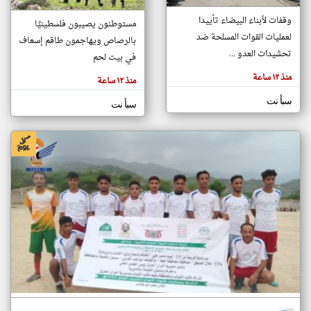
وقفات لأبناء البيضاء تأييدا
مستوطنون يصيبون فلسطينيًا
لعمليات القوات المسلحة ضد
بالرصاص ويهاجمون طاقم إسعاف
klyoum.com
تغيير الدولة
تحشيدات العدو ...
في بيت لحم
تعبر
مصادر الأخبار من اليمن
المقالات
منذ ١٢ ساعة
الموجوده
منذ ١٢ ساعة
اخبار اليمن على مدار الساعة
هنا عن
وجهة
سبأ نت
نظر
سبأ نت
أهم اخبار اليمن العاجلة والمباشرة
كاتبيها.