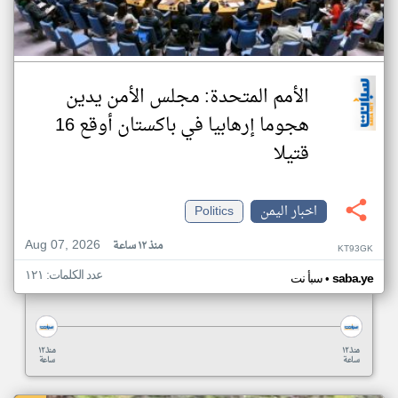
الأمم المتحدة: مجلس الأمن يدين
هجوما إرهابيا في باكستان أوقع 16
قتيلا
اخبار اليمن
Politics
Aug 07, 2026
منذ ١٢ ساعة
KT93GK
عدد الكلمات: ١٢١
•
saba.ye
سبأ نت
منذ ١٢
منذ ١٢
ساعة
ساعة