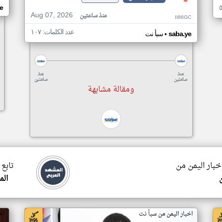
e
Aug 07, 2026
منذ ساعتين
II86GC
عدد الكلمات: ١٠٧
•
saba.ye
سبأ نت
منذ
منذ
ساعتين
ساعتين
ومقالة مشابهة
اخبار اليمن من
تابع 
الم
اخبار اليمن من سبأ نت
اخ