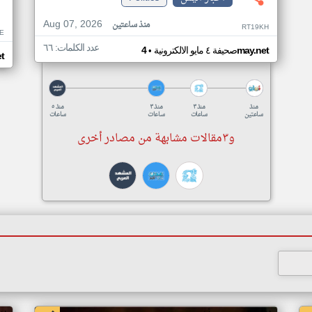
Aug 07, 2026
منذ ساعتين
RT19KH
E
عدد الكلمات: ٦٦
•
4may.net
صحيفة ٤ مايو الالكترونية
t
منذ
منذ ٣
منذ ٣
منذ ٥
ساعتين
ساعات
ساعات
ساعات
و٣مقالات مشابهة من مصادر أخرى