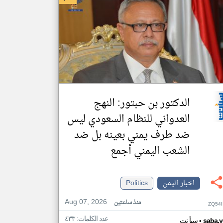
الدكتور بن حبتور: النهج
العدواني للنظام السعودي ليس
ضد طرف يمني بعينه بل ضد
الشعب اليمني أجمع
اخبار اليمن
Politics
Aug 07, 2026
منذ ساعتين
ZQ54I
عدد الكلمات: ٤٣٣
•
saba.y
سبأ نت