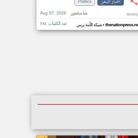
اخبار اليمن
Politics
Aug 07, 2026
منذ ساعتين
WU30Q
عدد الكلمات: ٢٨٤
•
thenationpress.ne
شبكة الأمة برس