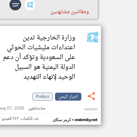
ومقالتين مشابهتين
وزارة الخارجية تدين
اعتداءات مليشيات الحوثي
على السعودية وتؤكد أن دعم
الدولة اليمنية هو السبيل
الوحيد لإنهاء التهديد
اخبار اليمن
Politics
Aug 07, 2026
منذ ساعتين
KR70SO
عدد الكلمات: ٣٤٣ الفيديو: ١
•
cratersky.net
كريتر سكاي