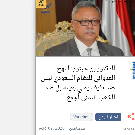
بار اليمن من سبأ نت
الدكتور بن حبتور: النهج
العدواني للنظام السعودي ليس
ضد طرف يمني بعينه بل ضد
الشعب اليمني أجمع
اخبار اليمن
Varieties
Aug 07, 2026
منذ ساعتين
GO07S