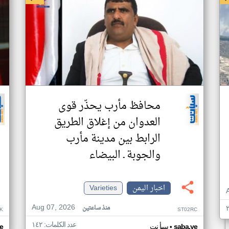
محافظ مأرب يحذّر قوى
العدوان من إغلاق الطريق
الرابط بين مدينة مأرب
والجوبة ـ البيضاء
اخبار اليمن
Varieties
Aug 07, 2026
منذ ساعتين
K
ST02RC
عدد الكلمات: ١٤٢
•
saba.ye
سبأ نت
e