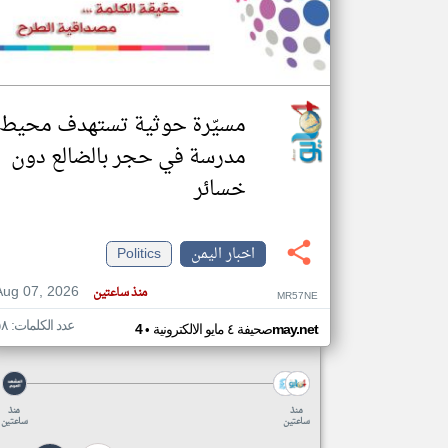
تعبر
المقالات
الموجوده
مسيّرة حوثية تستهدف محيط
هنا عن
وجهة
مدرسة في حجر بالضالع دون
نظر
كاتبيها.
خسائر
اخبار اليمن
Politics
Aug 07, 2026
منذ ساعتين
MR57NE
عدد الكلمات: ٥٨
•
4may.net
صحيفة ٤ مايو الالكترونية
منذ
منذ
ساعتين
ساعتين