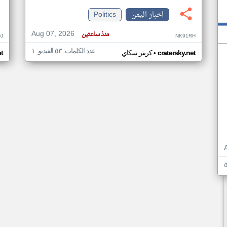
اخبار اليمن
Politics
Aug 07, 2026
منذ ساعتين
J
NK91RH
عدد الكلمات: ٥٣ الفيديو: ١
•
cratersky.net
كريتر سكاي
et