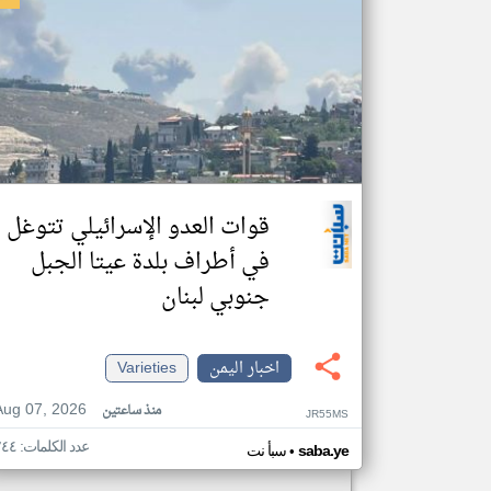
قوات العدو الإسرائيلي تتوغل
في أطراف بلدة عيتا الجبل
جنوبي لبنان
اخبار اليمن
Varieties
Aug 07, 2026
منذ ساعتين
JR55MS
عدد الكلمات: ٢٤٤
•
saba.ye
سبأ نت