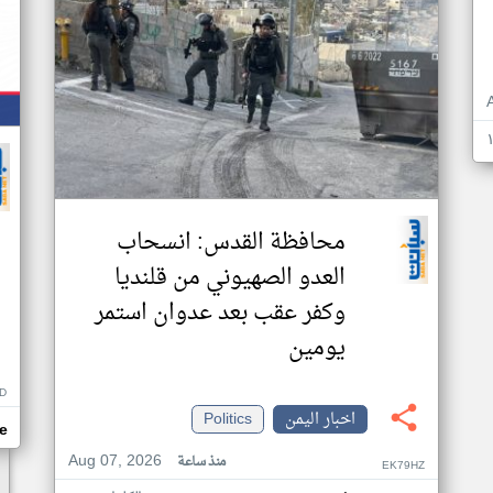
محافظة القدس: انسحاب
العدو الصهيوني من قلنديا
وكفر عقب بعد عدوان استمر
يومين
D
اخبار اليمن
Politics
e
Aug 07, 2026
منذ ساعة
EK79HZ