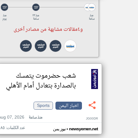
منذ
منذ ٢٣
منذ
ساعة
ساعة
يوم
و٤مقالات مشابهة من مصادر أخرى
شعب حضرموت يتمسك
بالصدارة بتعادل أمام الأهلي
اخبار اليمن
Sports
Aug 07, 2026
منذ ساعة
JG00DR
عدد الكلمات: ١٨٥
•
newsyemen.net
نيوز يمن