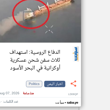
تعبر
المقالات
الموجوده
هنا عن
وجهة
نظر
كاتبيها.
الدفاع الروسية: استهداف
ثلاث سفن شحن عسكرية
أوكرانية في البحر الأسود
اخبار اليمن
Politics
Aug 07, 2026
منذ ساعة
LD08QP
عدد الكلمات: ٩٠
•
saba.ye
سبأ نت