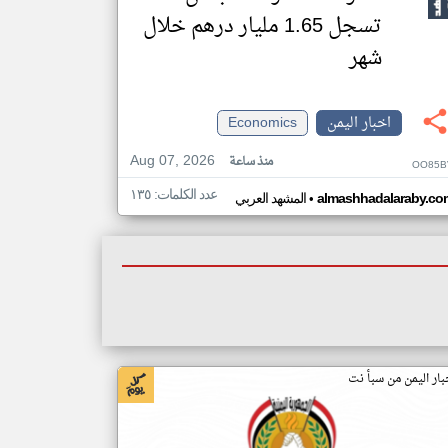
تسجل 1.65 مليار درهم خلال
شهر
اخبار اليمن
Economics
Aug 07, 2026
منذ ساعة
OO85B
عدد الكلمات: ١٣٥
•
almashhadalaraby.co
المشهد العربي
بار اليمن من سبأ نت