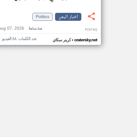
اخبار اليمن
Politics
Aug 07, 2026
منذ ساعة
FC67AQ
عدد الكلمات: ٥٨ الفيديو: ١
•
cratersky.net
كريتر سكاي