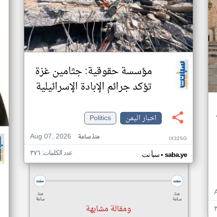
مؤسسة حقوقية: جثامين غزة
تؤكد جرائم الإبادة الإسرائيلية
اخبار اليمن
Politics
Aug 07, 2026
منذ ساعة
IX32SG
عدد الكلمات: ٣٧٦
•
saba.ye
سبأ نت
منذ
منذ
ساعة
ساعة
ومقالة مشابهة