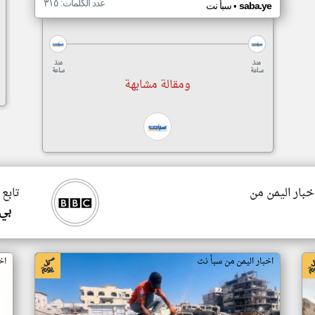
عدد الكلمات: ٣١٥
•
saba.ye
سبأ نت
منذ
منذ
ساعة
ساعة
ومقالة مشابهة
اخبار اليمن من
تابع 
بي
اخبار اليمن من سبأ نت
اخ