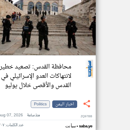
محافظة القدس: تصعيد خطير
لانتهاكات العدو الإسرائيلي في
القدس والأقصى خلال يوليو
اخبار اليمن
Politics
Aug 07, 2026
منذ ساعة
ZQ97BB
عدد الكلمات: ٣٠٧
•
saba.ye
سبأ نت