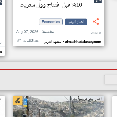
10% قبل افتتاح وول ستريت
اخبار اليمن
Economics
Aug 07, 2026
منذ ساعة
DN48FU
عدد الكلمات: ١٢١
•
almashhadalaraby.com
المشهد العربي
V
m
اخبار اليمن من سبأ نت
اخ