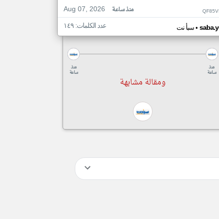
Aug 07, 2026
منذ ساعة
QF85V
عدد الكلمات: ١٤٩
•
saba.y
سبأ نت
منذ
منذ
ساعة
ساعة
ومقالة مشابهة