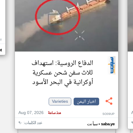
T
t
الدفاع الروسية: استهداف
ثلاث سفن شحن عسكرية
أوكرانية في البحر الأسود
اخبار اليمن
Varieties
Aug 07, 2026
منذ ساعة
SO09UP
عدد الكلمات: ٩٠
•
saba.ye
سبأ نت