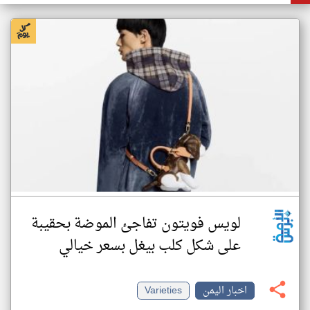
لويس فويتون تفاجئ الموضة بحقيبة
على شكل كلب بيغل بسعر خيالي
اخبار اليمن
Varieties