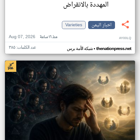
المهددة بالانقراض
اخبار اليمن
Varieties
Aug 07, 2026
منذ ١٦ ساعة
AY00LQ
عدد الكلمات: ٣٨٥
•
thenationpress.net
شبكة الأمة برس