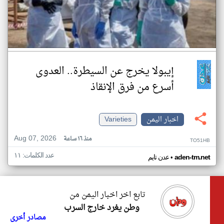
إيبولا يخرج عن السيطرة.. العدوى
أسرع من فرق الإنقاذ
اخبار اليمن
Varieties
Aug 07, 2026
منذ ١٦ ساعة
TO51HB
عدد الكلمات: ١١
•
aden-tm.net
عدن تايم
تابع اخر اخبار اليمن من
وطن يغرد خارج السرب
مصادر أخرى