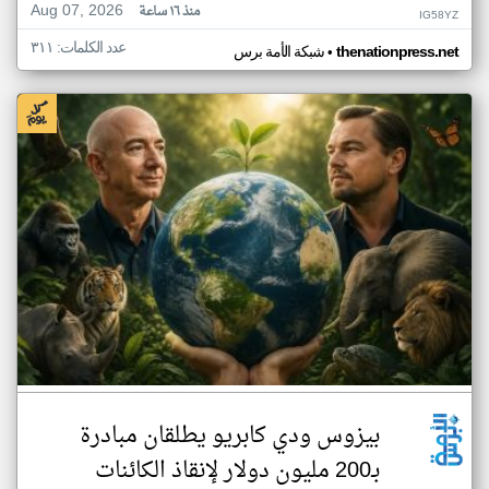
Aug 07, 2026
منذ ١٦ ساعة
IG58YZ
عدد الكلمات: ٣١١
•
thenationpress.net
شبكة الأمة برس
بيزوس ودي كابريو يطلقان مبادرة
بـ200 مليون دولار لإنقاذ الكائنات