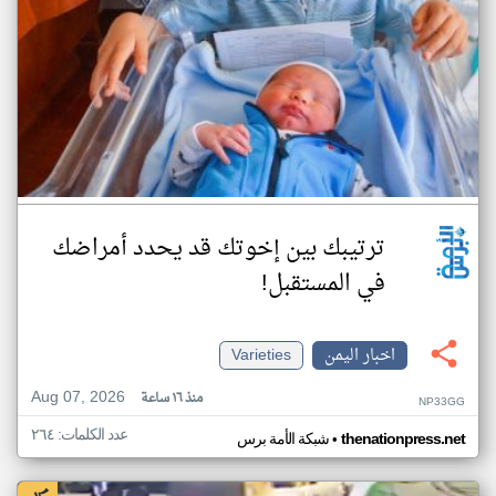
ترتيبك بين إخوتك قد يحدد أمراضك
في المستقبل!
اخبار اليمن
Varieties
Aug 07, 2026
منذ ١٦ ساعة
NP33GG
عدد الكلمات: ٢٦٤
•
thenationpress.net
شبكة الأمة برس