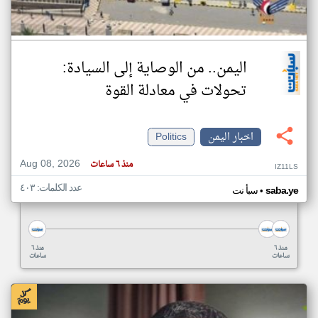
اليمن.. من الوصاية إلى السيادة:
تحولات في معادلة القوة
اخبار اليمن
Politics
Aug 08, 2026
منذ ٦ ساعات
IZ11LS
عدد الكلمات: ٤٠٣
•
saba.ye
سبأ نت
منذ ٦
منذ ٦
ساعات
ساعات