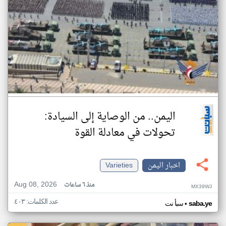
اليمن.. من الوصاية إلى السيادة:
تحولات في معادلة القوة
اخبار اليمن
Varieties
Aug 08, 2026
منذ ٦ ساعات
MX39WJ
عدد الكلمات: ٤٠٣
•
saba.ye
سبأ نت