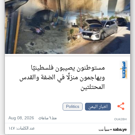
مستوطنون يصيبون فلسطينيًا
ويهاجمون منزلًا في الضفة والقدس
المحتلتين
اخبار اليمن
Politics
Aug 08, 2026
منذ ٦ ساعات
OU42BH
عدد الكلمات: ١٤٧
•
saba.ye
سبأ نت