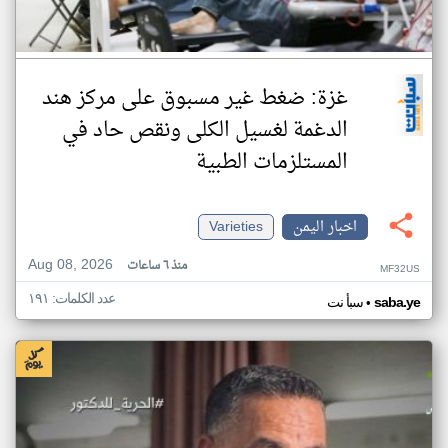
غزة: ضغط غير مسبوق على مركز هند
الدغمة لغسيل الكلى ونقص حاد في
المستلزمات الطبية
اخبار اليمن
Varieties
Aug 08, 2026
منذ ٦ ساعات
MF32US
عدد الكلمات: ١٩١
•
saba.ye
سبأ نت