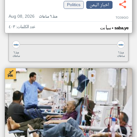
اخبار اليمن
Politics
Aug 08, 2026
منذ ٦ ساعات
TO39GO
عدد الكلمات: ٤٠٣
•
saba.ye
سبأ نت
منذ ٦
منذ ٦
ساعات
ساعات