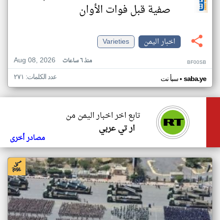
صفية قبل فوات الأوان
اخبار اليمن
Varieties
Aug 08, 2026
منذ ٦ ساعات
BF00SB
عدد الكلمات: ٢٧١
•
saba.ye
سبأ نت
تابع اخر اخبار اليمن من
ار تي عربي
مصادر أخرى