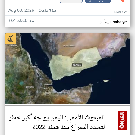
Aug 08, 2026
منذ ٦ ساعات
KL08YW
عدد الكلمات: ١٤٧
•
saba.ye
سبأ نت
المبعوث الأممي: اليمن يواجه أكبر خطر
لتجدد الصراع منذ هدنة 2022