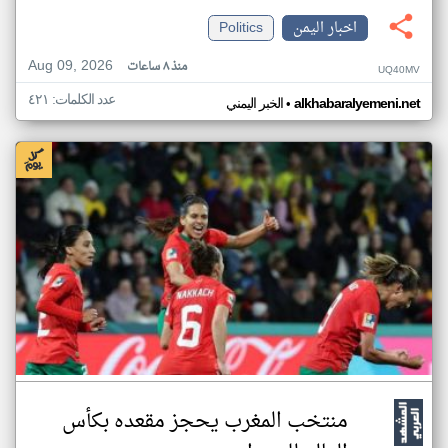
اخبار اليمن
Politics
Aug 09, 2026
منذ ٨ ساعات
UQ40MV
عدد الكلمات: ٤٢١
•
alkhabaralyemeni.net
الخبر اليمني
منتخب المغرب يحجز مقعده بكأس