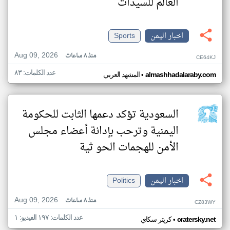
العالم للسيدات
اخبار اليمن
Sports
Aug 09, 2026
منذ ٨ ساعات
CE64KJ
عدد الكلمات: ٨٣
•
almashhadalaraby.com
المشهد العربي
السعودية تؤكد دعمها الثابت للحكومة
اليمنية وترحب بإدانة أعضاء مجلس
الأمن للهجمات الحو ثية
اخبار اليمن
Politics
Aug 09, 2026
منذ ٨ ساعات
CZ83WY
عدد الكلمات: ١٩٧ الفيديو: ١
•
cratersky.net
كريتر سكاي