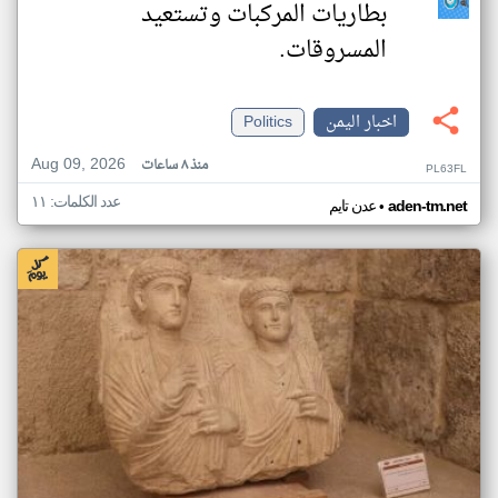
بطاريات المركبات وتستعيد
المسروقات.
اخبار اليمن
Politics
Aug 09, 2026
منذ ٨ ساعات
PL63FL
عدد الكلمات: ١١
•
aden-tm.net
عدن تايم