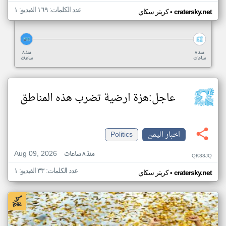
عدد الكلمات: ١٦٩ الفيديو: ١
•
cratersky.net
كريتر سكاي
منذ ٨
منذ ٨
ساعات
ساعات
عاجل:هزة ارضية تضرب هذه المناطق
اخبار اليمن
Politics
Aug 09, 2026
منذ ٨ ساعات
QK88JQ
عدد الكلمات: ٣٣ الفيديو: ١
•
cratersky.net
كريتر سكاي