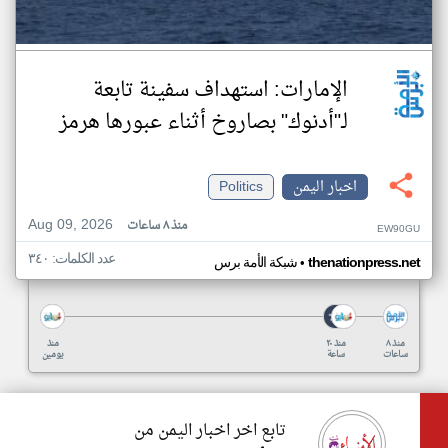
الإمارات: استهداف سفينة تابعة
لـ"أدنوك" بصاروخ أثناء عبورها هرمز
اخبار اليمن
Politics
Aug 09, 2026
منذ ٨ ساعات
EW90GU
عدد الكلمات: ٣٤٠
•
thenationpress.net
شبكة الأمة برس
منذ ٨
منذ ٢٠
منذ
ساعات
ساعة
يومين
تابع اخر اخبار اليمن من