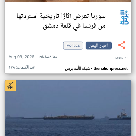
سوريا تعرض آثارًا تاريخية استردتها
من فرنسا في قلعة دمشق
اخبار اليمن
Politics
Aug 09, 2026
منذ ٨ ساعات
MB09RF
عدد الكلمات: ١٧٨
•
thenationpress.net
شبكة الأمة برس