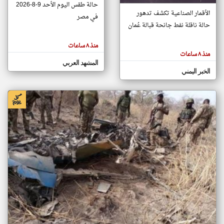
حالة طقس اليوم الأحد 9-8-2026
الأقمار الصناعية تكشف تدهور
في مصر
حالة ناقلة نفط جانحة قبالة عُمان
klyoum.com
تغيير الدولة
منذ ٨ ساعات
تعبر
مصادر الأخبار من اليمن
المقالات
منذ ٨ ساعات
الموجوده
اخبار اليمن على مدار الساعة
المشهد العربي
هنا عن
وجهة
الخبر اليمني
نظر
أهم اخبار اليمن العاجلة والمباشرة
كاتبيها.