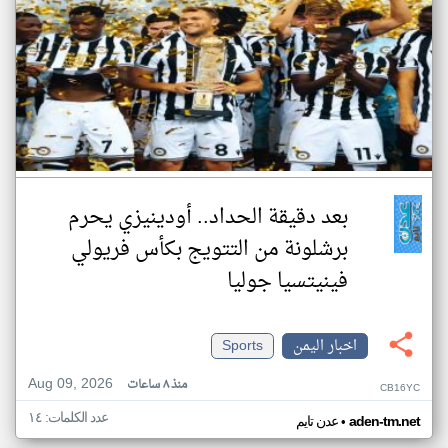
بعد دقيقة الحداد.. أودينيزي يحرم
برشلونة من التتويج بكأس فريولي
فينيتسيا جوليا
اخبار اليمن
Sports
Aug 09, 2026
منذ ٨ ساعات
CB16YC
عدد الكلمات: ١٤
•
aden-tm.net
عدن تايم