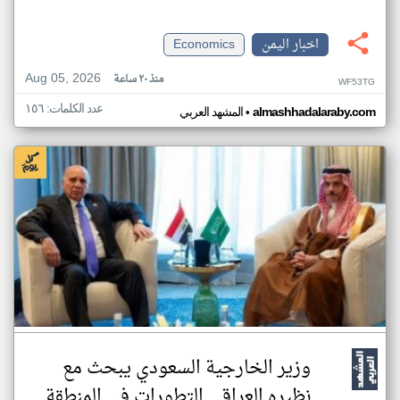
اخبار اليمن
Economics
Aug 05, 2026
منذ ٢٠ ساعة
WF53TG
عدد الكلمات: ١٥٦
•
almashhadalaraby.com
المشهد العربي
وزير الخارجية السعودي يبحث مع
نظيره العراقي التطورات في المنطقة