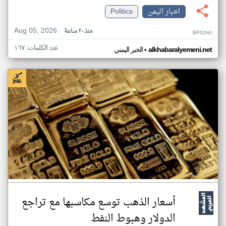
اخبار اليمن
Politics
Aug 05, 2026
منذ ٢٠ ساعة
BP02HJ
عدد الكلمات: ١٦٧
•
alkhabaralyemeni.net
الخبر اليمني
أسعار الذهب توسع مكاسبها مع تراجع
الدولار وهبوط النفط