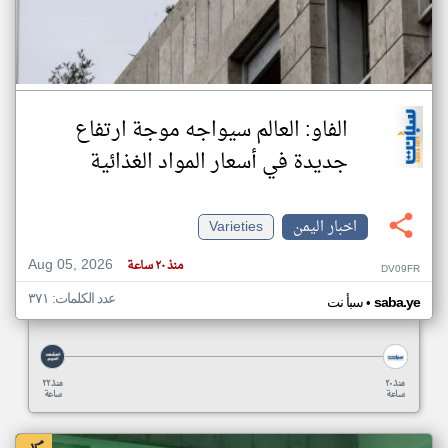
الفاو: العالم سيواجه موجة ارتفاع
جديدة في أسعار المواد الغذائية
اخبار اليمن
Varieties
Aug 05, 2026
منذ ٢٠ ساعة
DV09FR
عدد الكلمات: ٣٧١
•
saba.ye
سبأ نت
منذ ٢٠
منذ ٢٢
ساعة
ساعة