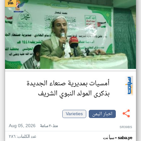
أمسيات بمديرية صنعاء الجديدة
بذكرى المولد النبوي الشريف
اخبار اليمن
Varieties
Aug 05, 2026
منذ ٢٠ ساعة
SR39BS
عدد الكلمات: ٢٨٦
•
saba.ye
سبأ نت