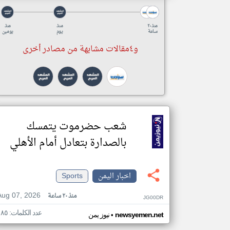
منذ ٢٠
منذ
منذ
ساعة
يوم
يومين
و٤مقالات مشابهة من مصادر أخرى
شعب حضرموت يتمسك
بالصدارة بتعادل أمام الأهلي
اخبار اليمن
Sports
Aug 07, 2026
منذ ٢٠ ساعة
JG00DR
عدد الكلمات: ١٨٥
•
newsyemen.net
نيوز يمن