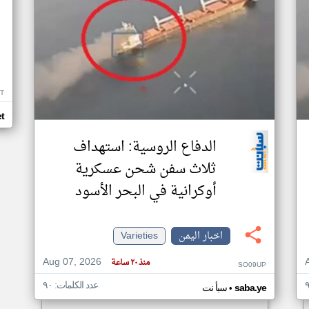
T
t
الدفاع الروسية: استهداف
ثلاث سفن شحن عسكرية
أوكرانية في البحر الأسود
اخبار اليمن
Varieties
Aug 07, 2026
منذ ٢٠ ساعة
SO09UP
عدد الكلمات: ٩٠
•
saba.ye
سبأ نت