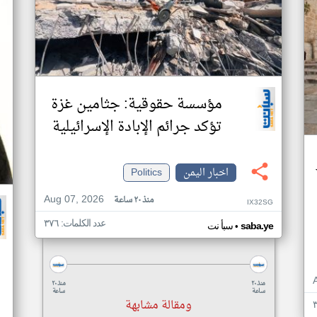
مؤسسة حقوقية: جثامين غزة
تؤكد جرائم الإبادة الإسرائيلية
اخبار اليمن
Politics
Aug 07, 2026
منذ ٢٠ ساعة
IX32SG
عدد الكلمات: ٣٧٦
•
saba.ye
سبأ نت
منذ ٢٠
منذ ٢٠
ساعة
ساعة
ومقالة مشابهة