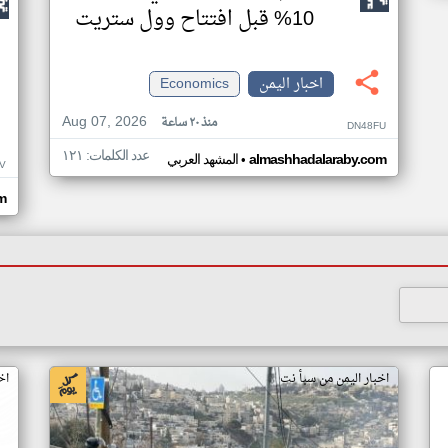
10% قبل افتتاح وول ستريت
اخبار اليمن
Economics
Aug 07, 2026
منذ ٢٠ ساعة
DN48FU
عدد الكلمات: ١٢١
•
almashhadalaraby.com
المشهد العربي
V
m
اخبار اليمن من سبأ نت
اخ