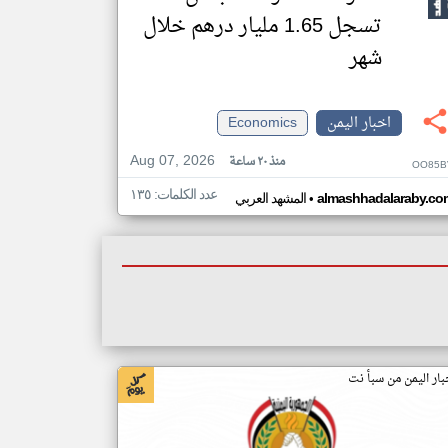
تسجل 1.65 مليار درهم خلال
شهر
اخبار اليمن
Economics
Aug 07, 2026
منذ ٢٠ ساعة
OO85B
عدد الكلمات: ١٣٥
•
almashhadalaraby.co
المشهد العربي
بار اليمن من سبأ نت