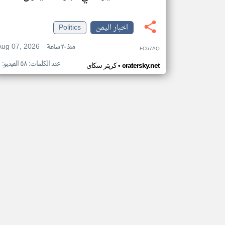
اخبار اليمن
Politics
Aug 07, 2026
منذ ٢٠ ساعة
FC67AQ
عدد الكلمات: ٥٨ الفيديو: ١
•
cratersky.net
كريتر سكاي