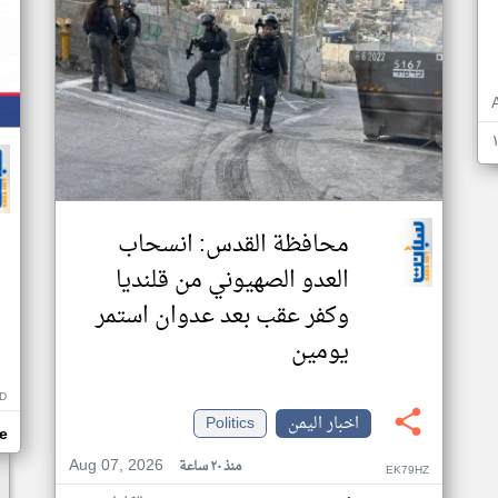
محافظة القدس: انسحاب
العدو الصهيوني من قلنديا
وكفر عقب بعد عدوان استمر
يومين
D
اخبار اليمن
Politics
e
Aug 07, 2026
منذ ٢٠ ساعة
EK79HZ