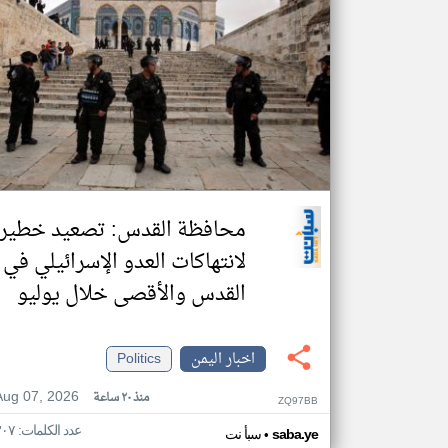
محافظة القدس: تصعيد خطير
لانتهاكات العدو الإسرائيلي في
القدس والأقصى خلال يوليو
اخبار اليمن
Politics
Aug 07, 2026
منذ ٢٠ ساعة
ZQ97BB
عدد الكلمات: ٣٠٧
•
saba.ye
سبأ نت