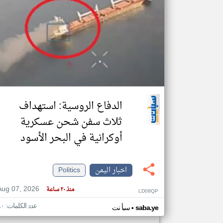
تعبر
المقالات
الموجوده
هنا عن
وجهة
نظر
كاتبيها.
الدفاع الروسية: استهداف
ثلاث سفن شحن عسكرية
أوكرانية في البحر الأسود
اخبار اليمن
Politics
Aug 07, 2026
منذ ٢٠ ساعة
LD08QP
عدد الكلمات: ٩٠
•
saba.ye
سبأ نت