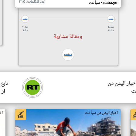
عدد الكلمات: ٣١٥
•
saba.ye
سبأ نت
منذ ٢٠
منذ ٢٠
ساعة
ساعة
ومقالة مشابهة
اخبار اليمن من
تابع 
نت
ار 
اخبار اليمن من سبأ نت
اخ