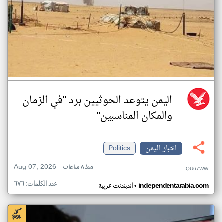
اليمن يتوعد الحوثيين برد "في الزمان
والمكان المناسبين"
اخبار اليمن
Politics
Aug 07, 2026
منذ ٨ ساعات
QU67WW
عدد الكلمات: ٦٧٦
•
independentarabia.com
اندبندنت عربية