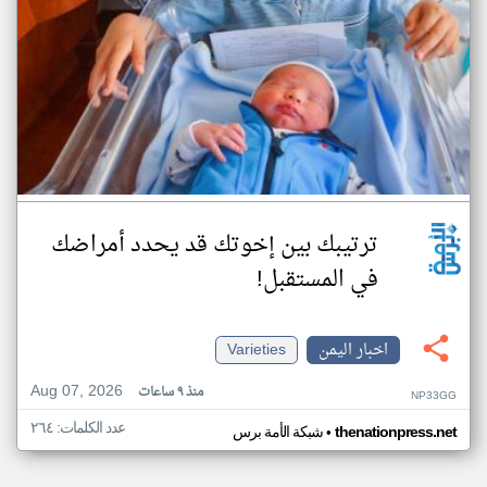
ترتيبك بين إخوتك قد يحدد أمراضك
في المستقبل!
اخبار اليمن
Varieties
Aug 07, 2026
منذ ٩ ساعات
NP33GG
عدد الكلمات: ٢٦٤
•
thenationpress.net
شبكة الأمة برس