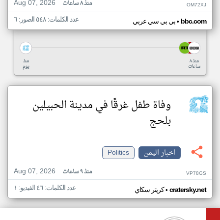
Aug 07, 2026
منذ ٨ ساعات
OM72XJ
عدد الكلمات: ٥٤٨ الصور: ٦
•
bbc.com
بي بي سي عربي
منذ ٨
منذ
ساعات
يوم
وفاة طفل غرقًا في مدينة الحبيلين
بلحج
اخبار اليمن
Politics
Aug 07, 2026
منذ ٩ ساعات
VP78GS
عدد الكلمات: ٤٦ الفيديو: ١
•
cratersky.net
كريتر سكاي