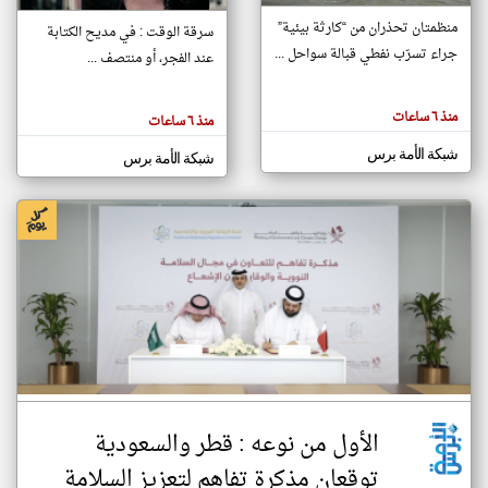
منظمتان تحذران من “كارثة بيئية”
سرقة الوقت : في مديح الكتابة
جراء تسرّب نفطي قبالة سواحل ...
عند الفجر، أو منتصف ...
klyoum.com
تغيير الدولة
تعبر
مصادر الأخبار من اليمن
المقالات
منذ ٦ ساعات
منذ ٦ ساعات
الموجوده
اخبار اليمن على مدار الساعة
هنا عن
وجهة
شبكة الأمة برس
شبكة الأمة برس
نظر
أهم اخبار اليمن العاجلة والمباشرة
كاتبيها.
الأول من نوعه : قطر والسعودية
توقعان مذكرة تفاهم لتعزيز السلامة