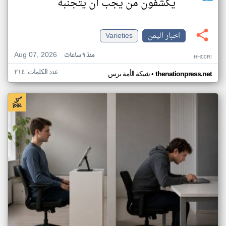
يكشفون من يجب أن يتجنبه
اخبار اليمن
Varieties
Aug 07, 2026
منذ ٩ ساعات
HH00RI
عدد الكلمات: ٢١٤
•
thenationpress.net
شبكة الأمة برس