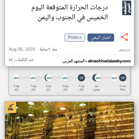
درجات الحرارة المتوقعة اليوم
الخميس في الجنوب واليمن
اخبار اليمن
Politics
Aug 06, 2026
منذ ٢٠ ساعة
JR85ZP
عدد الكلمات: ٨٤
•
almashhadalaraby.com
المشهد العربي
منذ ٢٠
منذ
منذ ٣
منذ ٤
منذ ٥
منذ ٦
منذ ٧
ساعة
يومين
أيام
أيام
أيام
أيام
أيام