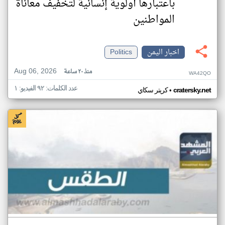
باعتبارها أولوية إنسانية لتخفيف معاناة
المواطنين
اخبار اليمن
Politics
Aug 06, 2026
منذ ٢٠ ساعة
WA42QO
عدد الكلمات: ٩٢ الفيديو: ١
•
cratersky.net
كريتر سكاي