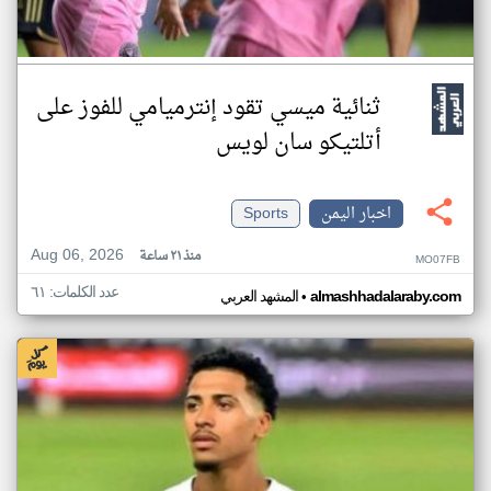
ثنائية ميسي تقود إنترميامي للفوز على
أتلتيكو سان لويس
اخبار اليمن
Sports
Aug 06, 2026
منذ ٢١ ساعة
MO07FB
عدد الكلمات: ٦١
•
almashhadalaraby.com
المشهد العربي