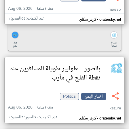
Aug 06, 2026
منذ ٢٠ ساعة
TE65SQ
عدد الكلمات: ٥٤ الفيديو: ١
•
cratersky.net
كريتر سكاي
منذ ٢٠
منذ
ساعة
يوم
بالصور .. طوابير طويلة للمسافرين عند
نقطة الفلج في مأرب
اخبار اليمن
Politics
Aug 06, 2026
منذ ٢٠ ساعة
XS11YH
عدد الكلمات: ٧٠ الصور: ٣ الفيديو: ١
•
cratersky.net
كريتر سكاي