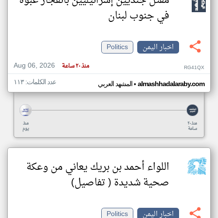
مقتل جنديين إسرائيليين بانفجار عبوة
في جنوب لبنان
اخبار اليمن
Politics
Aug 06, 2026
منذ ٢٠ ساعة
RG41QX
عدد الكلمات: ١١٣
•
almashhadalaraby.com
المشهد العربي
منذ ٢٠
منذ
ساعة
يوم
اللواء أحمد بن بريك يعاني من وعكة
صحية شديدة ( تفاصيل)
اخبار اليمن
Politics