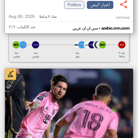
اخبار اليمن
Politics
Aug 06, 2026
منذ ٢٠ ساعة
CW70AW
عدد الكلمات: ٢١٩
•
arabic.cnn.com
سي ان ان عربي
منذ ٢٠
منذ
منذ
منذ
ساعة
يوم
يومين
يومين