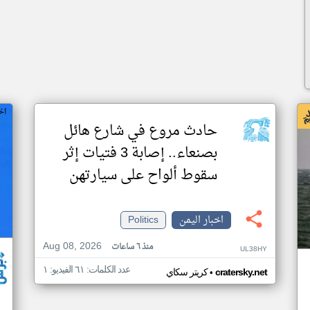
اخ
حادث مروع في شارع هائل
بصنعاء.. إصابة 3 فتيات إثر
سقوط ألواح على سيارتهن
اخبار اليمن
Politics
Aug 08, 2026
منذ ٦ ساعات
UL38HY
عدد الكلمات: ٦١ الفيديو: ١
•
cratersky.net
كريتر سكاي