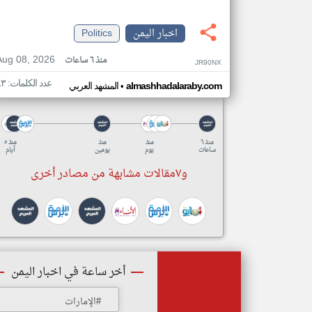
اخبار اليمن
Politics
Aug 08, 2026
منذ ٦ ساعات
JR90NX
عدد الكلمات: ٨٣
•
almashhadalaraby.com
المشهد العربي
منذ ٦
منذ
منذ
منذ ٥
ساعات
يوم
يومين
أيام
و٧مقالات مشابهة من مصادر أخرى
أخر ساعة في اخبار اليمن
#الإمارات