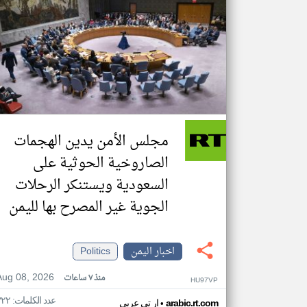
مجلس الأمن يدين الهجمات
الصاروخية الحوثية على
السعودية ويستنكر الرحلات
الجوية غير المصرح بها لليمن
اخبار اليمن
Politics
Aug 08, 2026
منذ ٧ ساعات
HU97VP
عدد الكلمات: ٣٢٢
•
arabic.rt.com
ار تي عربي