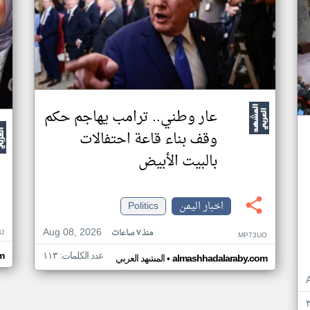
عار وطني.. ترامب يهاجم حكم
وقف بناء قاعة احتفالات
بالبيت الأبيض
اخبار اليمن
Politics
Aug 08, 2026
منذ ٧ ساعات
J
MP73UO
عدد الكلمات: ١١٣
m
•
almashhadalaraby.com
المشهد العربي