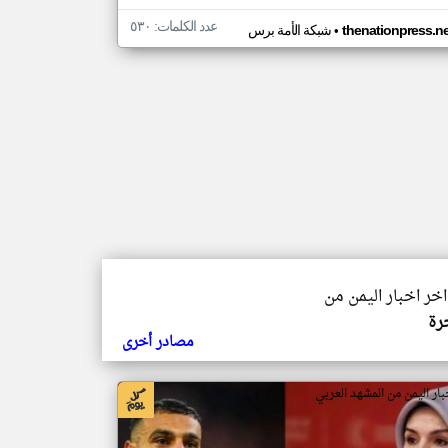
عدد الكلمات: ٥٣٠
•
thenationpress.ne
شبكة الأمة برس
اخر اخبار اليمن من
رة
مصادر أخرى
بار اليمن من المشهد العربي