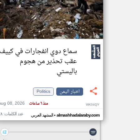
تعبر
المقالات
الموجوده
هنا عن
وجهة
نظر
سماع دوي انفجارات في كييف
كاتبيها.
عقب تحذير من هجوم
باليستي
اخبار اليمن
Politics
Aug 08, 2026
منذ ٦ ساعات
WK04QY
عدد الكلمات: ٢٨
•
almashhadalaraby.com
المشهد العربي