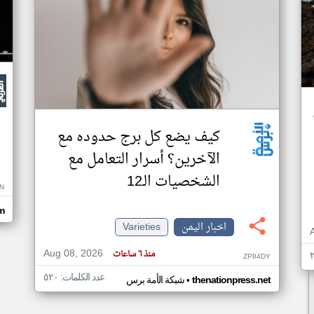
كيف يضع كل برج حدوده مع
الآخرين؟ أسرار التعامل مع
الشخصيات الـ12
N
m
اخبار اليمن
Varieties
Aug 08, 2026
منذ ٦ ساعات
ZP84DY
عدد الكلمات: ٥٢٠
•
thenationpress.net
شبكة الأمة برس