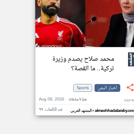
محمد صلاح يصدم وزيرة
تركية.. ما القصة؟
اخبار اليمن
Sports
Aug 08, 2026
منذ ٧ ساعات
AS07M
عدد الكلمات: ٩٩
•
almashhadalaraby.co
المشهد العربي