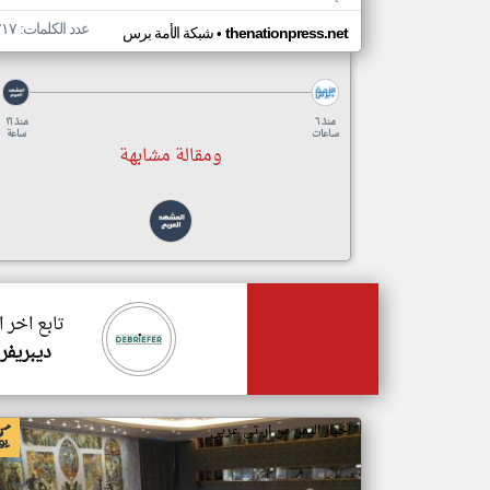
عدد الكلمات: ٢١٧
•
thenationpress.net
شبكة الأمة برس
منذ ٦
منذ ١٦
ساعات
ساعة
ومقالة مشابهة
تابع اخر 
ديبريفر
اخبار اليمن من ار تي عربي