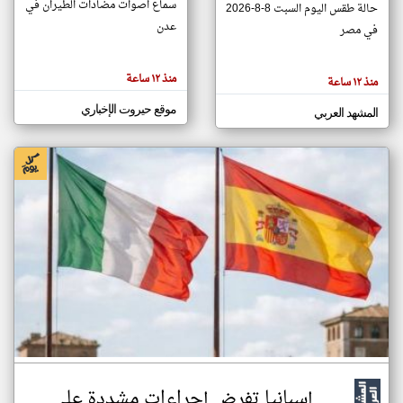
سماع اصوات مضادات الطيران في
حالة طقس اليوم السبت 8-8-2026
عدن
في مصر
klyoum.com
تغيير الدولة
منذ ١٢ ساعة
منذ ١٢ ساعة
تعبر
مصادر الأخبار من اليمن
المقالات
الموجوده
موقع حيروت الإخباري
اخبار اليمن على مدار الساعة
المشهد العربي
هنا عن
وجهة
نظر
أهم اخبار اليمن العاجلة والمباشرة
كاتبيها.
إسبانيا تفرض إجراءات مشددة على