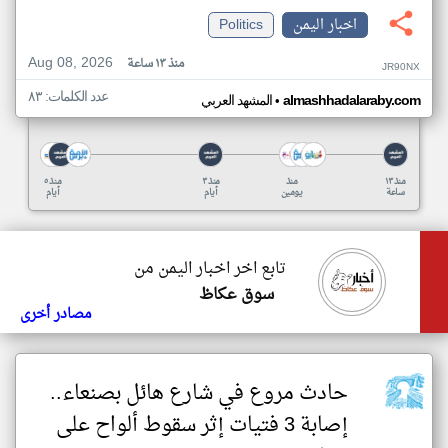
اخبار اليمن
Politics
Aug 08, 2026
منذ ١٣ ساعة
JR90NX
عدد الكلمات: ٨٣
•
almashhadalaraby.com
المشهد العربي
منذ ١٣
منذ
منذ ٣
منذ ٥
ساعة
يومين
أيام
أيام
تابع اخر اخبار اليمن من
سوق عكاظ
مصادر أخرى
حادث مروع في شارع هائل بصنعاء..
إصابة 3 فتيات إثر سقوط ألواح على