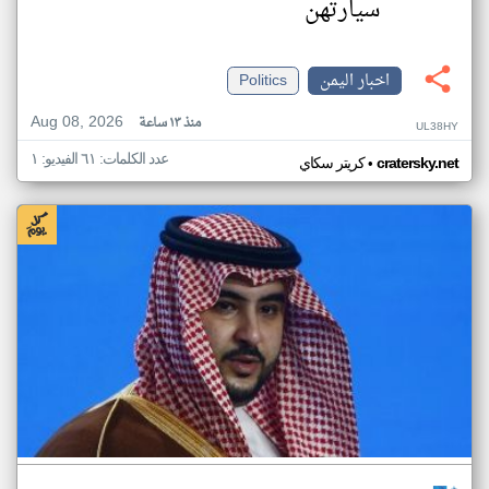
سيارتهن
اخبار اليمن
Politics
Aug 08, 2026
منذ ١٣ ساعة
UL38HY
عدد الكلمات: ٦١ الفيديو: ١
•
cratersky.net
كريتر سكاي