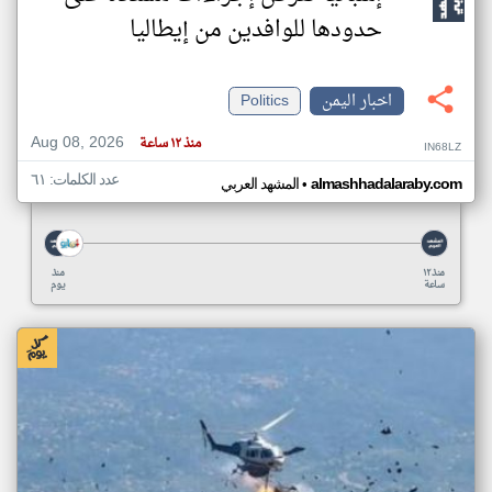
حدودها للوافدين من إيطاليا
اخبار اليمن
Politics
Aug 08, 2026
منذ ١٢ ساعة
IN68LZ
عدد الكلمات: ٦١
•
almashhadalaraby.com
المشهد العربي
منذ ١٢
منذ
ساعة
يوم