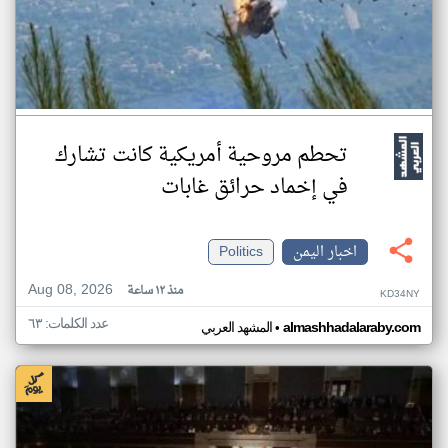
تحطم مروحية أمريكية كانت تشارك
في إخماد حرائق غابات
اخبار اليمن
Politics
Aug 08, 2026
منذ ١٢ ساعة
KD34NY
عدد الكلمات: ٦٣
•
almashhadalaraby.com
المشهد العربي