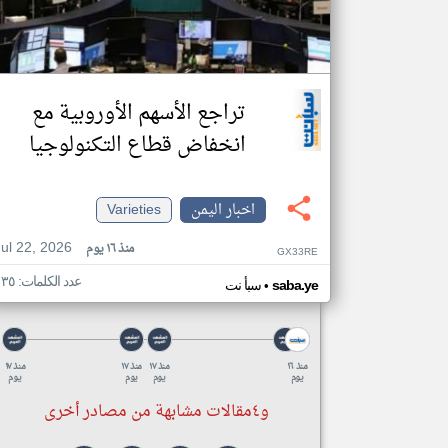
تراجع الأسهم الأوروبية مع
انخفاض قطاع التكنولوجيا
اخبار اليمن
Varieties
Jul 22, 2026
منذ ١٦ يوم
GX33RE
عدد الكلمات: ١٣٥
•
saba.ye
سبأ نت
منذ ١٦
منذ ١٧
منذ ١٧
منذ ١٧
يوم
يوم
يوم
يوم
و٤مقالات مشابهة من مصادر أخرى