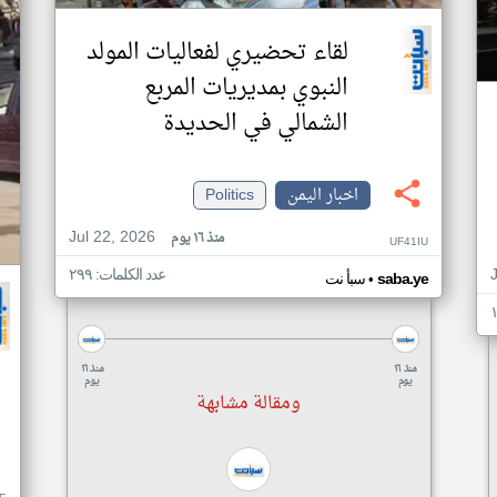
لقاء تحضيري لفعاليات المولد
النبوي بمديريات المربع
الشمالي في الحديدة
اخبار اليمن
Politics
Jul 22, 2026
منذ ١٦ يوم
UF41IU
عدد الكلمات: ٢٩٩
•
saba.ye
سبأ نت
منذ ١٦
منذ ١٦
يوم
يوم
ومقالة مشابهة