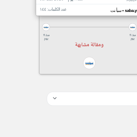
FG92P
عدد الكلمات: ١٤٤
•
saba.y
سبأ نت
منذ ١٦
منذ ١٦
يوم
يوم
ومقالة مشابهة