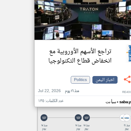
تراجع الأسهم الأوروبية مع
انخفاض قطاع التكنولوجيا
اخبار اليمن
Politics
Jul 22, 2026
منذ ١٦ يوم
RE40I
عدد الكلمات: ١٣٥
•
saba.y
سبأ نت
منذ ١٦
منذ ١٧
منذ ١٧
منذ ١٧
يوم
يوم
يوم
يوم