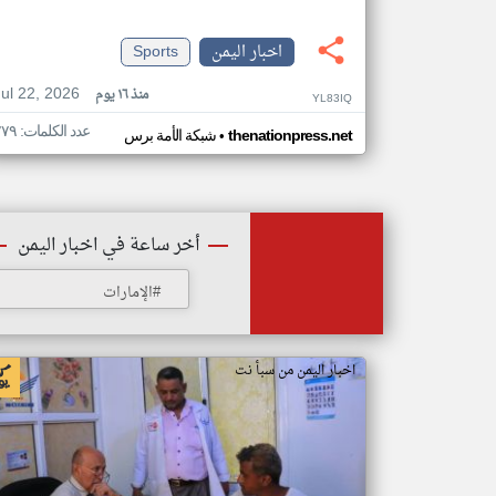
اخبار اليمن
Sports
Jul 22, 2026
منذ ١٦ يوم
YL83IQ
عدد الكلمات: ٢٧٩
•
thenationpress.net
شبكة الأمة برس
أخر ساعة في اخبار اليمن
#الإمارات
اخبار اليمن من سبأ نت