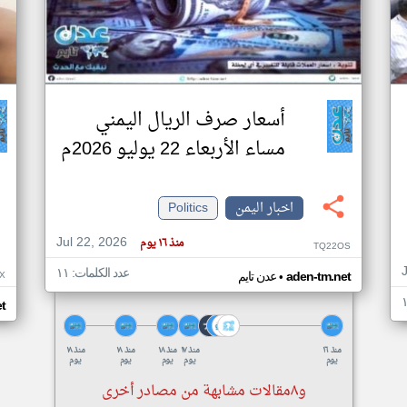
أسعار صرف الريال اليمني
مساء الأربعاء 22 يوليو 2026م
اخبار اليمن
Politics
Jul 22, 2026
منذ ١٦ يوم
TQ22OS
عدد الكلمات: ١١
•
X
aden-tm.net
عدن تايم
t
منذ ١٦
منذ ١٧
منذ ١٨
منذ ١٨
منذ ١٨
يوم
يوم
يوم
يوم
يوم
و٨مقالات مشابهة من مصادر أخرى