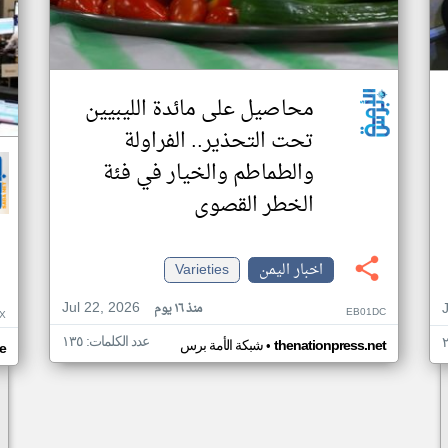
محاصيل على مائدة الليبيين
تحت التحذير.. الفراولة
والطماطم والخيار في فئة
الخطر القصوى
اخبار اليمن
Varieties
Jul 22, 2026
منذ ١٦ يوم
EB01DC
X
عدد الكلمات: ١٣٥
•
thenationpress.net
شبكة الأمة برس
e