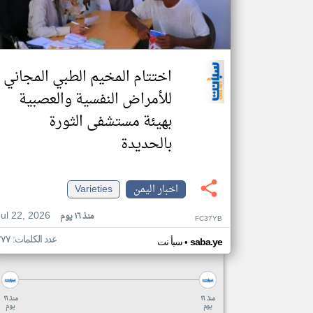
اختتام المخيم الطبي المجاني
للأمراض النفسية والعصبية
بهيئة مستشفى الثورة
بالحديدة
اخبار اليمن
Varieties
Jul 22, 2026
منذ ١٦ يوم
FC37YB
عدد الكلمات: ٢٧٧
•
saba.ye
سبأ نت
منذ ١٦
منذ ١٦
يوم
يوم