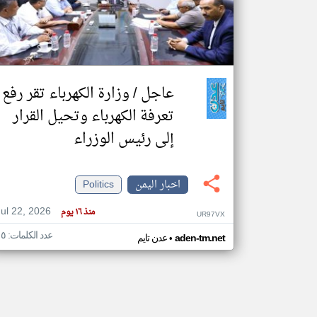
تعبر
المقالات
الموجوده
عاجل / وزارة الكهرباء تقر رفع
هنا عن
وجهة
نظر
تعرفة الكهرباء وتحيل القرار
كاتبيها.
إلى رئيس الوزراء
اخبار اليمن
Politics
Jul 22, 2026
منذ ١٦ يوم
UR97VX
عدد الكلمات: ١٥
•
aden-tm.net
عدن تايم