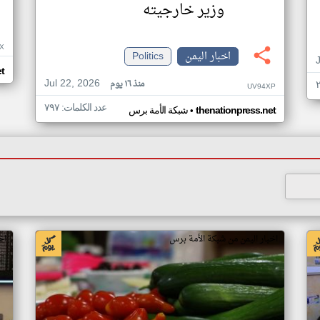
وزير خارجيته
X
اخبار اليمن
Politics
t
Jul 22, 2026
منذ ١٦ يوم
UV94XP
عدد الكلمات: ٧٩٧
•
thenationpress.net
شبكة الأمة برس
اخبار اليمن من شبكة الأمة برس
اخ