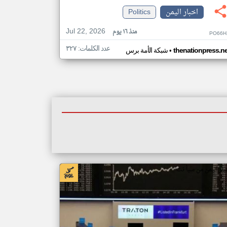
اخبار اليمن
Politics
Jul 22, 2026
منذ ١٦ يوم
PO66H
عدد الكلمات: ٣٢٧
•
thenationpress.ne
شبكة الأمة برس
بار اليمن من سبأ نت