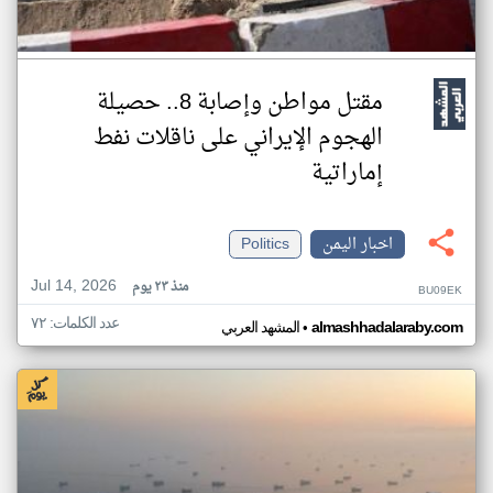
مقتل مواطن وإصابة 8.. حصيلة
الهجوم الإيراني على ناقلات نفط
إماراتية
اخبار اليمن
Politics
Jul 14, 2026
منذ ٢٣ يوم
BU09EK
عدد الكلمات: ٧٢
•
almashhadalaraby.com
المشهد العربي