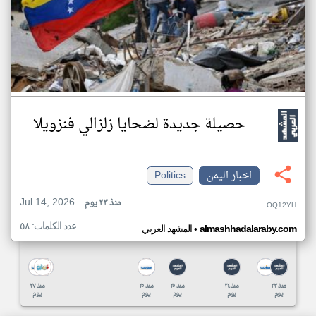
حصيلة جديدة لضحايا زلزالي فنزويلا
اخبار اليمن
Politics
Jul 14, 2026
منذ ٢٣ يوم
OQ12YH
عدد الكلمات: ٥٨
•
almashhadalaraby.com
المشهد العربي
منذ ٢٣
منذ ٢٤
منذ ٢٥
منذ ٢٥
منذ ٢٧
يوم
يوم
يوم
يوم
يوم