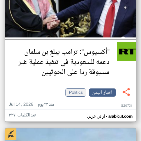
"أكسيوس": ترامب يبلغ بن سلمان
دعمه للسعودية في تنفيذ عملية غير
مسبوقة ردا على الحوثيين
اخبار اليمن
Politics
Jul 14, 2026
منذ ٢٣ يوم
GZ07XI
عدد الكلمات: ٣٢٧
•
arabic.rt.com
ار تي عربي