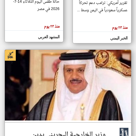
حالة طقس اليوم الثلاثاء 14-7-
تقرير أمريكي: ترامب دعم تحركاً
2026 في مصر
عسكرياً سعودياً في اليمن وسط ...
klyoum.com
تغيير الدولة
منذ ٢٣ يوم
منذ ٢٣ يوم
تعبر
مصادر الأخبار من اليمن
المقالات
الموجوده
المشهد العربي
اخبار اليمن على مدار الساعة
الخبر اليمني
هنا عن
وجهة
نظر
أهم اخبار اليمن العاجلة والمباشرة
كاتبيها.
وزير الخارجية البحريني يدين