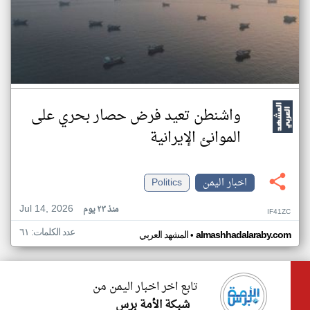
واشنطن تعيد فرض حصار بحري على
الموانئ الإيرانية
اخبار اليمن
Politics
Jul 14, 2026
منذ ٢٣ يوم
IF41ZC
عدد الكلمات: ٦١
•
almashhadalaraby.com
المشهد العربي
تابع اخر اخبار اليمن من
شبكة الأمة برس