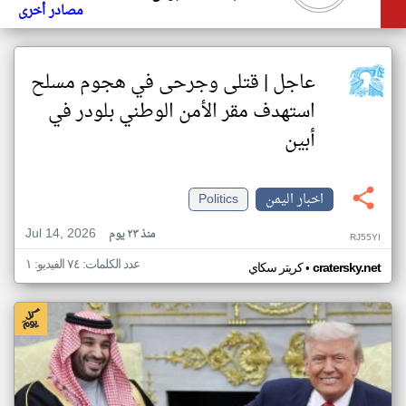
مصادر أخرى
عاجل | قتلى وجرحى في هجوم مسلح
استهدف مقر الأمن الوطني بلودر في
أبين
اخبار اليمن
Politics
Jul 14, 2026
منذ ٢٣ يوم
RJ55YI
عدد الكلمات: ٧٤ الفيديو: ١
•
cratersky.net
كريتر سكاي