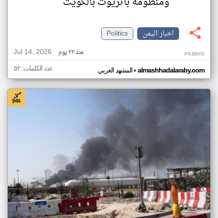
ومنظومة باتريوت بالكويت
اخبار اليمن
Politics
Jul 14, 2026
منذ ٢٣ يوم
PX38VG
عدد الكلمات: ٥٢
•
almashhadalaraby.com
المشهد العربي