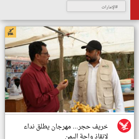
#الإمارات
خريف حجر... مهرجان يطلق نداء
لإنقاذ واحة اليمن