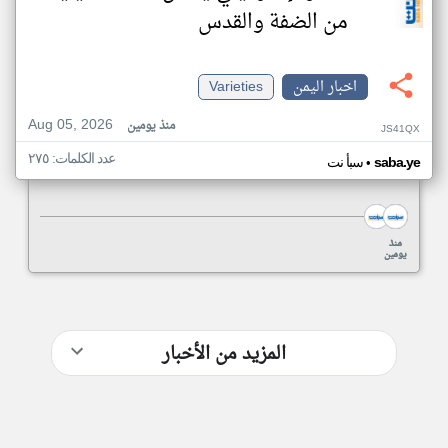
من الضفة والقدس
اخبار اليمن
Varieties
Aug 05, 2026
منذ يومين
JS41QX
عدد الكلمات: ٢٧٥
•
saba.ye
سبأ نت
منذ
منذ
يومين
يومين
المزيد من الأخبار