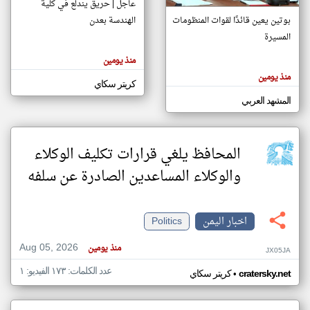
عاجل | حريق يندلع في كلية
بوتين يعين قائدًا لقوات المنظومات
الهندسة بعدن
المسيرة
klyoum.com
تغيير الدولة
منذ يومين
تعبر
مصادر الأخبار من اليمن
المقالات
منذ يومين
الموجوده
كريتر سكاي
اخبار اليمن على مدار الساعة
هنا عن
وجهة
المشهد العربي
نظر
أهم اخبار اليمن العاجلة والمباشرة
كاتبيها.
المحافظ يلغي قرارات تكليف الوكلاء
والوكلاء المساعدين الصادرة عن سلفه
اخبار اليمن
Politics
Aug 05, 2026
منذ يومين
JX05JA
عدد الكلمات: ١٧٣ الفيديو: ١
•
cratersky.net
كريتر سكاي