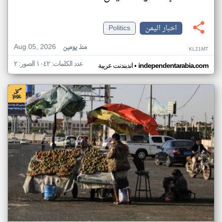
اخبار اليمن
Politics
Aug 05, 2026
منذ يومين
KL21MT
عدد الكلمات: ١٠٤٢ الصور: ٢
•
independentarabia.com
اندبندنت عربية