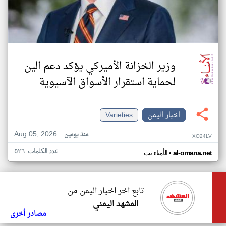
وزير الخزانة الأميركي يؤكد دعم الين
لحماية استقرار الأسواق الآسيوية
اخبار اليمن
Varieties
Aug 05, 2026
منذ يومين
XO24LV
عدد الكلمات: ٥٢٦
•
al-omana.net
الأمناء نت
تابع اخر اخبار اليمن من
المشهد اليمني
مصادر أخرى