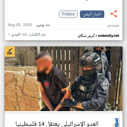
اخبار اليمن
Politics
Aug 05, 2026
منذ يومين
QP59QR
عدد الكلمات: ١٤٨ الفيديو: ١
•
cratersky.net
كريتر سكاي
العدو الإسرائيلي يعتقل 14 فلسطينيا