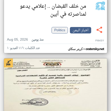
من خلف القبضان .. إعلامي يدعو
لمناصرته في أبين
اخبار اليمن
Politics
Aug 05, 2026
منذ يومين
FI94SY
عدد الكلمات: ١١٦ الفيديو: ١
•
cratersky.net
كريتر سكاي