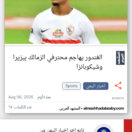
الغندور يهاجم محترفي الزمالك بيزيرا
وشيكوبانزا
اخبار اليمن
Sports
Aug 06, 2026
منذ ٤ أيام
BV88CN
عدد الكلمات: ٦٧
•
almashhadalaraby.com
المشهد العربي
تابع اخر اخبار اليمن من