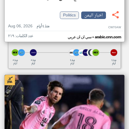
اخبار اليمن
Politics
Aug 06, 2026
منذ ٤ أيام
CW70AW
عدد الكلمات: ٢١٩
•
arabic.cnn.com
سي ان ان عربي
منذ ٤
منذ ٤
منذ ٥
منذ ٥
أيام
أيام
أيام
أيام