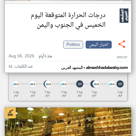
درجات الحرارة المتوقعة اليوم
الخميس في الجنوب واليمن
اخبار اليمن
Politics
Aug 06, 2026
منذ ٤ أيام
JR85ZP
عدد الكلمات: ٨٤
•
almashhadalaraby.com
المشهد العربي
منذ ٤
منذ ٦
منذ ٧
منذ ٧
منذ ٩
منذ ٩
منذ ١٠
أيام
أيام
أيام
أيام
أيام
أيام
أيام