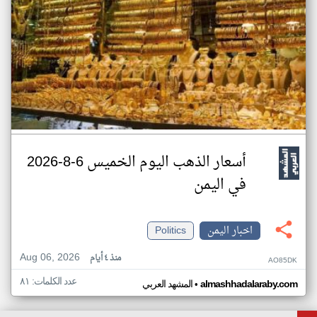
أسعار الذهب اليوم الخميس 6-8-2026
في اليمن
اخبار اليمن
Politics
Aug 06, 2026
منذ ٤ أيام
AO85DK
عدد الكلمات: ٨١
•
almashhadalaraby.com
المشهد العربي