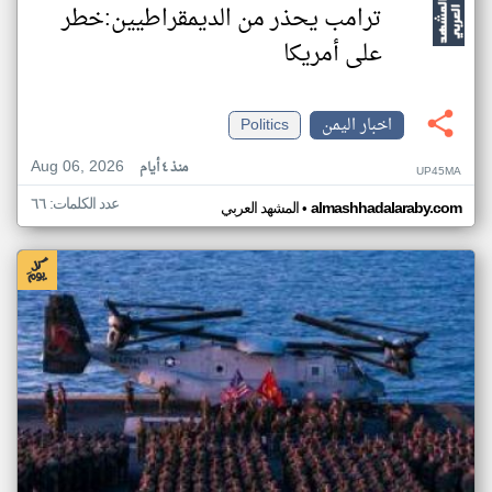
ترامب يحذر من الديمقراطيين:خطر
على أمريكا
اخبار اليمن
Politics
Aug 06, 2026
منذ ٤ أيام
UP45MA
عدد الكلمات: ٦٦
•
almashhadalaraby.com
المشهد العربي