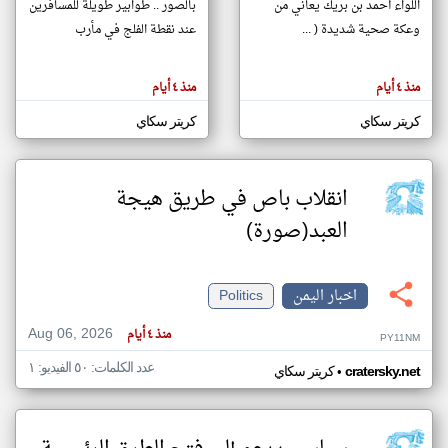
اللواء أحمد بن بريك يعاني من
بالصور .. طوابير طويلة للمسافرين
وعكة صحية شديدة ( ...
عند نقطة الفلج في مأرب
klyoum.com
تغيير الدولة
منذ ٤ أيام
منذ ٤ أيام
تعبر
مصادر الأخبار من اليمن
المقالات
الموجوده
كريتر سكاي
كريتر سكاي
اخبار اليمن على مدار الساعة
هنا عن
وجهة
نظر
أهم اخبار اليمن العاجلة والمباشرة
كاتبيها.
انقلاب باص في طريق هيجة
العبد(صورة)
اخبار اليمن
Politics
Aug 06, 2026
منذ ٤ أيام
PY11NM
عدد الكلمات: ٥٠ الفيديو: ١
•
cratersky.net
كريتر سكاي