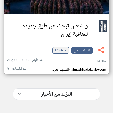
واشنطن تبحث عن طرق جديدة
لمعاقبة إيران
اخبار اليمن
Politics
Aug 06, 2026
منذ ٤ أيام
XN68OA
عدد الكلمات: ٩٠
•
almashhadalaraby.com
المشهد العربي
المزيد من الأخبار