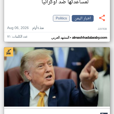
لمساعدتها ضد أوكرانيا
اخبار اليمن
Politics
Aug 06, 2026
منذ ٤ أيام
JJ37EB
عدد الكلمات: ٧١
•
almashhadalaraby.com
المشهد العربي