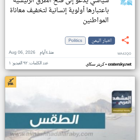
سياسي يدعو إلى فتح الطرق الرئيسية
باعتبارها أولوية إنسانية لتخفيف معاناة
المواطنين
اخبار اليمن
Politics
Aug 06, 2026
منذ ٤ أيام
WA42QO
عدد الكلمات: ٩٢ الفيديو: ١
•
cratersky.net
كريتر سكاي