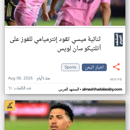
ثنائية ميسي تقود إنترميامي للفوز على
أتلتيكو سان لويس
اخبار اليمن
Sports
Aug 06, 2026
منذ ٤ أيام
MO07FB
عدد الكلمات: ٦١
•
almashhadalaraby.com
المشهد العربي