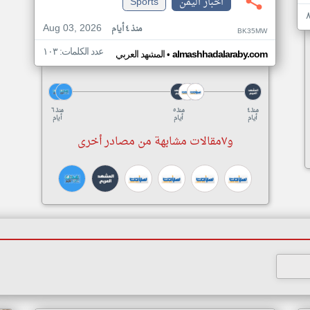
اخبار اليمن
Sports
Aug 03, 2026
منذ ٤ أيام
BK35MW
عدد الكلمات: ١٠٣
•
almashhadalaraby.com
المشهد العربي
منذ ٤
منذ ٥
منذ ٦
أيام
أيام
أيام
و٧مقالات مشابهة من مصادر أخرى