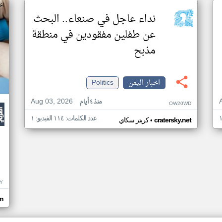
اخ
نداء عاجل في صنعاء.. البحث
عن طفلين مفقودين في منطقة
مذبح
اخبار اليمن
Politics
Aug 03, 2026
منذ ٤ أيام
OW20WD
عدد الكلمات: ١١٤ الفيديو: ١
•
cratersky.net
كريتر سكاي
Y
m