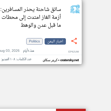
سائق شاحنة يحذر المسافرين:
أزمة الغاز امتدت إلى محطات
ما قبل عدن والوهط
اخبار اليمن
Politics
Aug 03, 2026
منذ ٤ أيام
EP62UW
عدد الكلمات: ١٠٨ الفيديو: ١
•
cratersky.net
كريتر سكاي