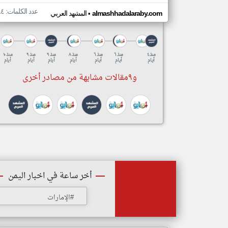
عدد الكلمات: ٨٤
•
almashhadalaraby.com
المشهد العربي
منذ ٤
منذ ٦
منذ ٦
منذ ٨
منذ ٩
منذ ٩
منذ ١٠
أيام
أيام
أيام
أيام
أيام
أيام
أيام
و٩مقالات مشابهة من مصادر أخرى
أخر ساعة في اخبار اليمن
#الإمارات