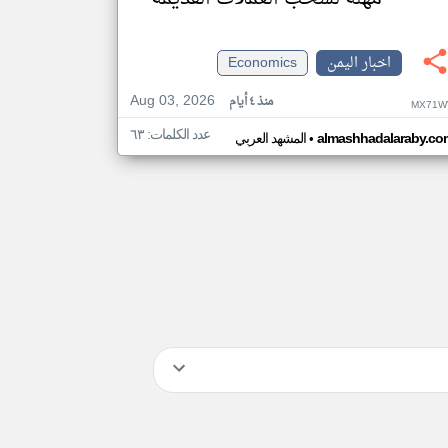
اخبار اليمن
Economics
Aug 03, 2026
منذ ٤ أيام
MX71W
عدد الكلمات: ٦٣
•
almashhadalaraby.co
المشهد العربي