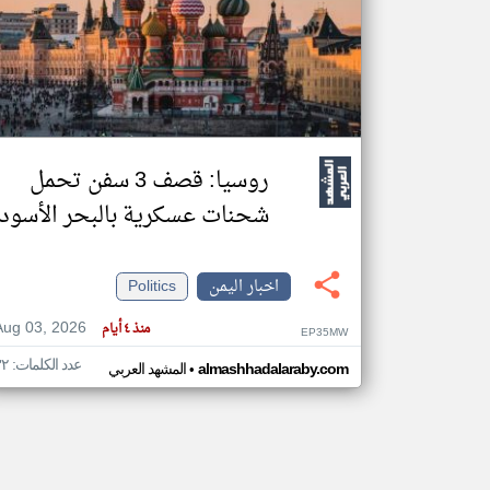
تعبر
المقالات
الموجوده
هنا عن
وجهة
نظر
روسيا: قصف 3 سفن تحمل
كاتبيها.
شحنات عسكرية بالبحر الأسود
اخبار اليمن
Politics
Aug 03, 2026
منذ ٤ أيام
EP35MW
عدد الكلمات: ٣٢
•
almashhadalaraby.com
المشهد العربي