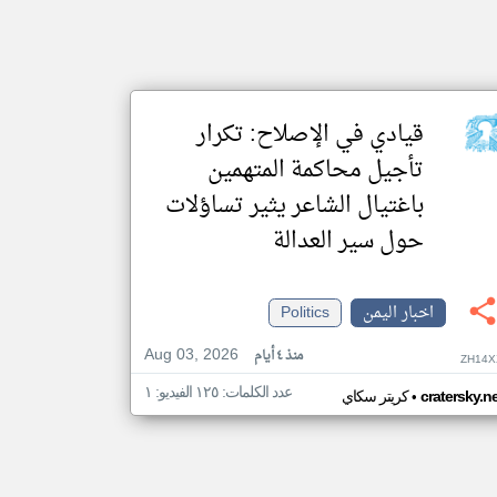
قيادي في الإصلاح: تكرار
تأجيل محاكمة المتهمين
باغتيال الشاعر يثير تساؤلات
حول سير العدالة
اخبار اليمن
Politics
Aug 03, 2026
منذ ٤ أيام
ZH14X
عدد الكلمات: ١٢٥ الفيديو: ١
•
cratersky.n
كريتر سكاي