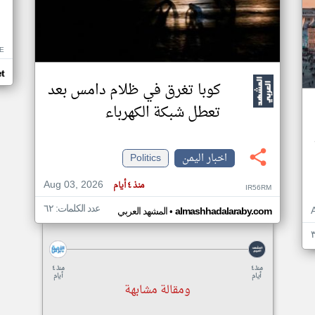
E
et
كوبا تغرق في ظلام دامس بعد
تعطل شبكة الكهرباء
اخبار اليمن
Politics
Aug 03, 2026
منذ ٤ أيام
IR56RM
عدد الكلمات: ٦٢
•
almashhadalaraby.com
المشهد العربي
منذ ٤
منذ ٤
أيام
أيام
ومقالة مشابهة