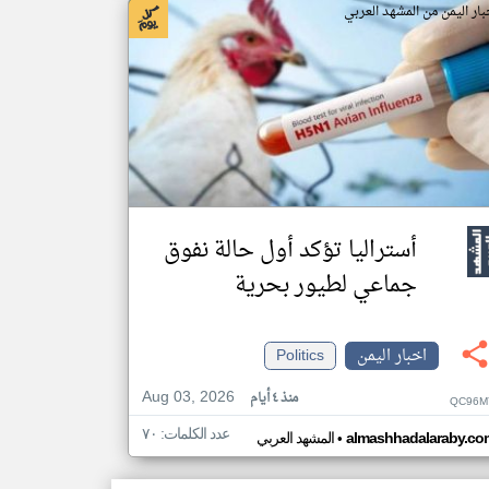
بار اليمن من المشهد العربي
أستراليا تؤكد أول حالة نفوق
جماعي لطيور بحرية
اخبار اليمن
Politics
Aug 03, 2026
منذ ٤ أيام
QC96M
عدد الكلمات: ٧٠
•
almashhadalaraby.co
المشهد العربي