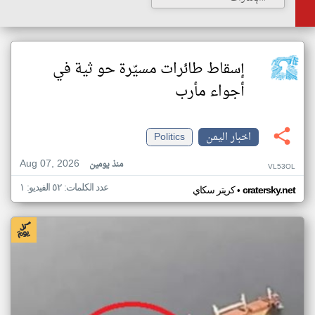
إسقاط طائرات مسيّرة حو ثية في
أجواء مأرب
اخبار اليمن
Politics
Aug 07, 2026
منذ يومين
VL53OL
عدد الكلمات: ٥٢ الفيديو: ١
•
cratersky.net
كريتر سكاي