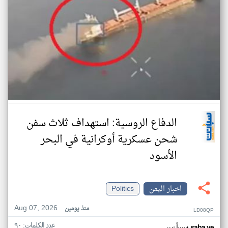
الدفاع الروسية: استهداف ثلاث سفن
شحن عسكرية أوكرانية في البحر
الأسود
اخبار اليمن
Politics
Aug 07, 2026
منذ يومين
LD08QP
عدد الكلمات: ٩٠
•
saba.ye
سبأ نت