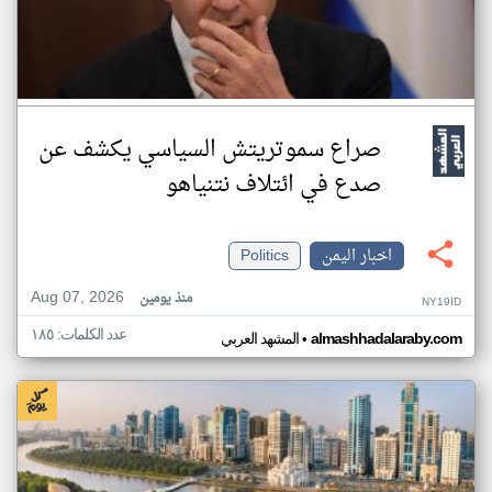
صراع سموتريتش السياسي يكشف عن
صدع في ائتلاف نتنياهو
اخبار اليمن
Politics
Aug 07, 2026
منذ يومين
NY19ID
عدد الكلمات: ١٨٥
•
almashhadalaraby.com
المشهد العربي