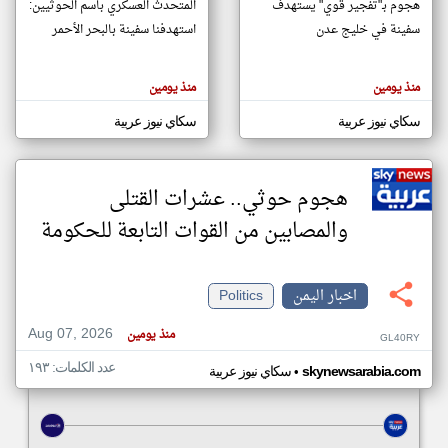
هجوم بـ"تفجير قوي" يستهدف
المتحدث العسكري باسم الحوثيين:
سفينة في خليج عدن
استهدفنا سفينة بالبحر الأحمر
klyoum.com
تغيير الدولة
منذ يومين
منذ يومين
تعبر
مصادر الأخبار من اليمن
المقالات
الموجوده
سكاي نيوز عربية
سكاي نيوز عربية
اخبار اليمن على مدار الساعة
هنا عن
وجهة
نظر
أهم اخبار اليمن العاجلة والمباشرة
كاتبيها.
هجوم حوثي.. عشرات القتلى
والمصابين من القوات التابعة للحكومة
اخبار اليمن
Politics
Aug 07, 2026
منذ يومين
GL40RY
عدد الكلمات: ١٩٣
•
skynewsarabia.com
سكاي نيوز عربية