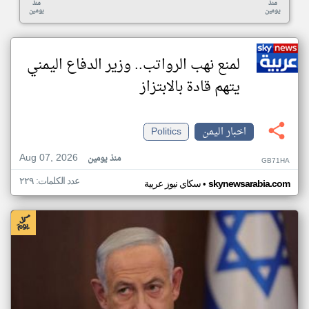
منذ
منذ
يومين
يومين
لمنع نهب الرواتب.. وزير الدفاع اليمني
يتهم قادة بالابتزاز
اخبار اليمن
Politics
Aug 07, 2026
منذ يومين
GB71HA
عدد الكلمات: ٢٢٩
•
skynewsarabia.com
سكاي نيوز عربية