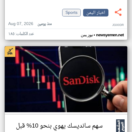
اخبار اليمن
Sports
Aug 07, 2026
منذ يومين
JG00DR
عدد الكلمات: ١٨٥
•
newsyemen.net
نيوز يمن
سهم سانديسك يهوي بنحو 10% قبل