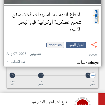
الدفاع الروسية: استهداف ثلاث سفن
شحن عسكرية أوكرانية في البحر
الأسود
اخبار اليمن
Varieties
Aug 07, 2026
منذ يومين
SO09UP
عدد الكلمات: ٩٠
•
saba.ye
سبأ نت
منذ
منذ
منذ ٣
يومين
يومين
أيام
تابع اخر اخبار اليمن من